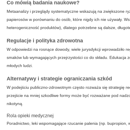
Co mówią badania naukowe?
Metaanalizy i przeglądy systematyczne wskazują na zwiększone r
papierosów w porównaniu do osób, które nigdy ich nie używały. Ws
heterogeniczność produktów), dlatego potrzebne są dalsze, długo
Regulacje i polityka zdrowotna
W odpowiedzi na rosnące dowody, wiele jurysdykcji wprowadziło r
smaków lub wymagających przejrzystości co do składu. Edukacja zd
młodych ludzi.
Alternatywy i strategie ograniczania szkód
W podejściu publiczno-zdrowotnym często rozważa się strategię reduk
przejście na mniej szkodliwe formy może być rozważane pod nadzo
nikotyną.
Rola opieki medycznej
Poradnictwo, leki wspomagające rzucanie palenia (np. bupropion, 