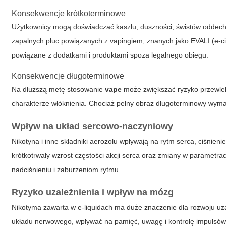
Konsekwencje krótkoterminowe
Użytkownicy mogą doświadczać kaszlu, duszności, świstów oddecho
zapalnych płuc powiązanych z vapingiem, znanych jako EVALI (e-cig
powiązane z dodatkami i produktami spoza legalnego obiegu.
Konsekwencje długoterminowe
Na dłuższą metę stosowanie
vape
może zwiększać ryzyko przewlekł
charakterze włóknienia. Chociaż pełny obraz długoterminowy wymag
Wpływ na układ sercowo-naczyniowy
Nikotyna i inne składniki aerozolu wpływają na rytm serca, ciśnie
krótkotrwały wzrost częstości akcji serca oraz zmiany w parametr
nadciśnieniu i zaburzeniom rytmu.
Ryzyko uzależnienia i wpływ na mózg
Nikotyma zawarta w e-liquidach ma duże znaczenie dla rozwoju uz
układu nerwowego, wpływać na pamięć, uwagę i kontrolę impulsów. 