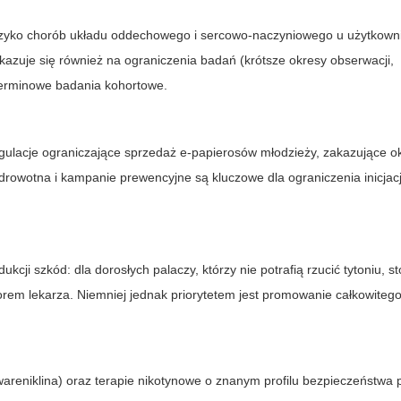
yzyko chorób układu oddechowego i sercowo-naczyniowego u użytkown
kazuje się również na ograniczenia badań (krótsze okresy obserwacji,
terminowe badania kohortowe.
egulacje ograniczające sprzedaż e-papierosów młodzieży, zakazujące o
rowotna i kampanie prewencyjne są kluczowe dla ograniczenia inicjac
cji szkód: dla dorosłych palaczy, którzy nie potrafią rzucić tytoniu, s
rem lekarza. Niemniej jednak priorytetem jest promowanie całkowiteg
wareniklina) oraz terapie nikotynowe o znanym profilu bezpieczeństwa 