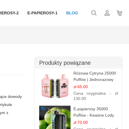
IEROSY-2
E-PAPIEROSY-1
BLOG
Produkty powiązane
Różowa Cytryna 25000
Puffów | Jednorazowy
E-papieros
zł 65.00
Cena oryginalna：
zł
snące dowody
130.00
rtykule
E-papierosy 35000
nym z
Puffów - Kwaśne Lody
Jabłkowe |
zł 70.00
Orzeźwiający Smak