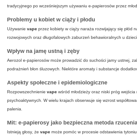
tradycyjnego po wcześniejszym używaniu e-papierosów przez młod
Problemy u kobiet w ciąży i płodu
Używanie
vape
przez kobiety w ciąży naraża rozwijający się płód 
rozwojowych oraz długofalowych zaburzeń behawioralnych u dzieci
Wpływ na jamę ustną i zęby
Aerozol e-papierosów może prowadzić do suchości jamy ustnej, zabu
podrażnień błon śluzowych. Niektóre aromaty i substancje dodatko
Aspekty społeczne i epidemiologiczne
Rozpowszechnienie
vape
wśród młodzieży oraz niski próg wejścia (
psychoaktywnych. W wielu krajach obserwuje się wzrost współtowar
palenia.
Mit: e-papierosy jako bezpieczna metoda rzucenia
Istnieją głosy, że
vape
może pomóc w procesie odstawienia tytoniu. 