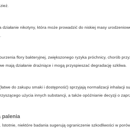
zież.
na działanie nikotyny, która może prowadzić do niskiej masy urodzeniow
.
rzenia flory bakteryjnej, zwiększonego ryzyka próchnicy, chorób przy
we mają działanie drażniące i mogą przyspieszać degradację szkliwa.
łatwe do zakupu smaki i dostępność) sprzyjają normalizacji inhalacji su
zyszącego użycia innych substancji, a także opóźnianie decyzji o zapr
 palenia
Istotnie, niektóre badania sugerują ograniczenie szkodliwości w poró