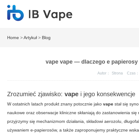
Home
>
Artykuł
>
Blog
vape vape — dlaczego e papierosy s
Autor：
Strona
Czas
Zrozumieć zjawisko:
vape
i jego konsekwencje
W ostatnich latach produkt znany potocznie jako
vape
stał się syn
naukowe oraz obserwacje kliniczne skłaniają do zastanowienia się
przyjrzymy się mechanizmom działania, składowi aerozolu, dług
używaniem e-papierosów, a także zaproponujemy praktyczne wskaz