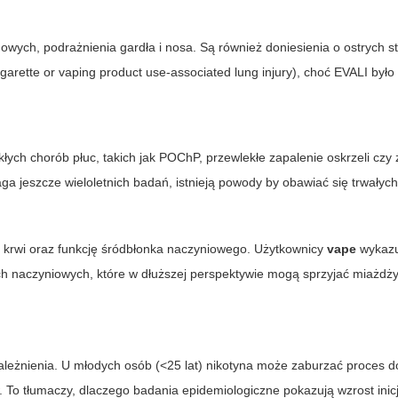
wych, podrażnienia gardła i nosa. Są również doniesienia o ostrych s
arette or vaping product use-associated lung injury), choć EVALI było
ych chorób płuc, takich jak POChP, przewlekłe zapalenie oskrzeli czy
a jeszcze wieloletnich badań, istnieją powody by obawiać się trwałyc
nie krwi oraz funkcję śródbłonka naczyniowego. Użytkownicy
vape
wykazu
ach naczyniowych, które w dłuższej perspektywie mogą sprzyjać miażdży
ależnienia. U młodych osób (<25 lat) nikotyna może zaburzać proces d
To tłumaczy, dlaczego badania epidemiologiczne pokazują wzrost inicj