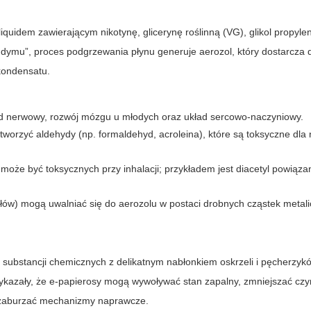
-liquidem zawierającym nikotynę, glicerynę roślinną (VG), glikol propyl
dymu”, proces podgrzewania płynu generuje aerozol, który dostarcza 
kondensatu.
d nerwowy, rozwój mózgu u młodych oraz układ sercowo-naczyniowy.
orzyć aldehydy (np. formaldehyd, acroleina), które są toksyczne dla
że być toksycznych przy inhalacji; przykładem jest diacetyl powiązan
ołów) mogą uwalniać się do aerozolu w postaci drobnych cząstek metali
substancji chemicznych z delikatnym nabłonkiem oskrzeli i pęcherzyk
ykazały, że e-papierosy mogą wywoływać stan zapalny, zmniejszać cz
 zaburzać mechanizmy naprawcze.