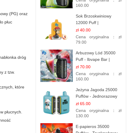
Cena oryginalna：
zł
160.00
enowy (PG) oraz
Sok Brzoskwiniowy
do płuc
12000 Puff |
Jednorazowy E-
zł 40.00
papieros | Owocowy
Cena oryginalna：
zł
Smak
79.00
Arbuzowy Lód 35000
 nabłonka dróg
Puff - Ibvape Bar |
Orzeźwiający E-
zł 70.00
y z tzw.
papieros Jednorazowy
Cena oryginalna：
zł
160.00
cznych, które
Jeżyna Jagoda 25000
Puffów - Jednorazowy
E-papierosy | Smak
zł 65.00
Leśnych Owoców
Cena oryginalna：
zł
ów płucnych.
130.00
ynność
E-papieros 35000