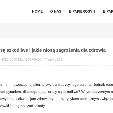
HOME
O NAS
E-PAPIEROSY-3
E-PAP
ą szkodliwe i jakie niosą zagrożenia dla zdrowia
：
2026-01-31T21:42:00+00:00
Trzask：
299
onimem nowoczesnej alternatywy dla tradycyjnego palenia. Jednak ro
 nad pytaniem:
dlaczego e papierosy są szkodliwe
? W tym obszernym a
ofalowym konsekwencjom zdrowotnym oraz ryzykom społecznym związa
ówki jak ograniczać szkody.