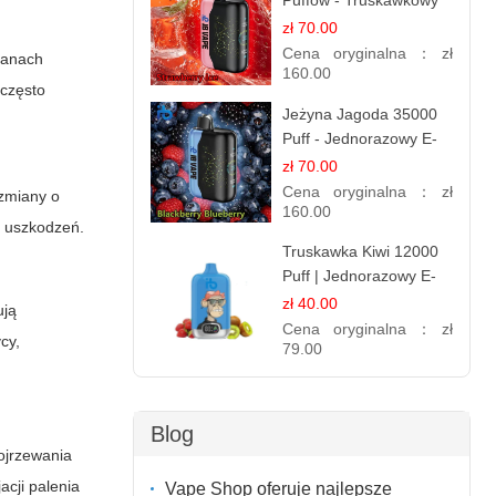
Puffów - Truskawkowy
Lód | Orzeźwiający
zł 70.00
Smak
Cena oryginalna：
zł
tanach
160.00
 często
Jeżyna Jagoda 35000
Puff - Jednorazowy E-
papieros | Smak
zł 70.00
Leśnych Owoców
Cena oryginalna：
zł
 zmiany o
160.00
h uszkodzeń.
Truskawka Kiwi 12000
Puff | Jednorazowy E-
papierosy | Owocowa
zł 40.00
ją
Mieszanka
Cena oryginalna：
zł
cy,
79.00
Blog
ojrzewania
acji palenia
Vape Shop oferuje najlepsze