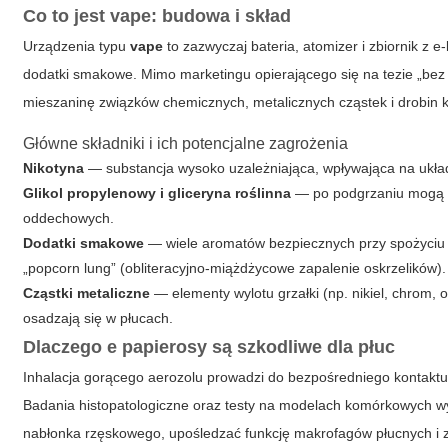
Co to jest vape: budowa i skład
Urządzenia typu
vape
to zazwyczaj bateria, atomizer i zbiornik z e
dodatki smakowe. Mimo marketingu opierającego się na tezie „bez 
mieszaninę związków chemicznych, metalicznych cząstek i drobin 
Główne składniki i ich potencjalne zagrożenia
Nikotyna
— substancja wysoko uzależniająca, wpływająca na ukła
Glikol propylenowy i gliceryna roślinna
— po podgrzaniu mogą tw
oddechowych.
Dodatki smakowe
— wiele aromatów bezpiecznych przy spożyciu mo
„popcorn lung” (obliteracyjno-miążdżycowe zapalenie oskrzelików).
Cząstki metaliczne
— elementy wylotu grzałki (np. nikiel, chrom, 
osadzają się w płucach.
Dlaczego e papierosy są szkodliwe dla płuc
Inhalacja gorącego aerozolu prowadzi do bezpośredniego kontaktu 
Badania histopatologiczne oraz testy na modelach komórkowych w
nabłonka rzęskowego, upośledzać funkcję makrofagów płucnych i