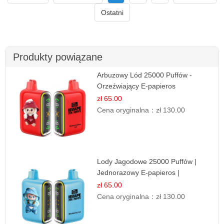
Ostatni
Produkty powiązane
Arbuzowy Lód 25000 Puffów -
Orzeźwiający E-papieros
Jednorazowy
zł 65.00
Cena oryginalna：
zł 130.00
Lody Jagodowe 25000 Puffów |
Jednorazowy E-papieros |
Deserowy Smak
zł 65.00
Cena oryginalna：
zł 130.00