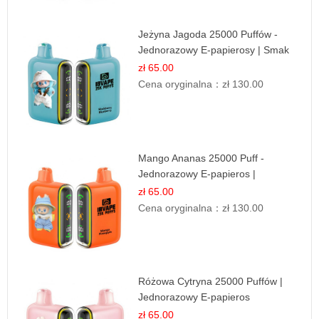
Jeżyna Jagoda 25000 Puffów -
Jednorazowy E-papierosy | Smak
Leśnych Owoców
zł 65.00
Cena oryginalna：
zł 130.00
Mango Ananas 25000 Puff -
Jednorazowy E-papieros |
Egzotyczny Smak
zł 65.00
Cena oryginalna：
zł 130.00
Różowa Cytryna 25000 Puffów |
Jednorazowy E-papieros
zł 65.00