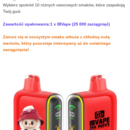
Wybierz spośród 10 różnych owocowych smaków, które zaspokoją
Twój gust.
Zawartość opakowania:1 x IBVape (25 000 zaciągnięć)
Zanurz się w soczystym smaku arbuza z chłodną nutą
mentolu, który pozostaje intensywny aż do ostatniego
zaciągnięcia!