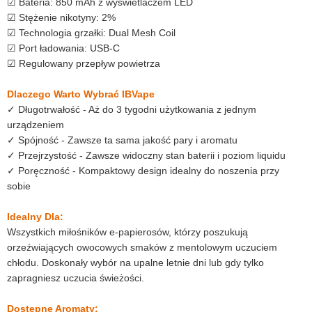
☑ Bateria: 850 mAh z wyświetlaczem LED
☑ Stężenie nikotyny: 2%
☑ Technologia grzałki: Dual Mesh Coil
☑ Port ładowania: USB-C
☑ Regulowany przepływ powietrza
Dlaczego Warto Wybrać IBVape
✓ Długotrwałość - Aż do 3 tygodni użytkowania z jednym
urządzeniem
✓ Spójność - Zawsze ta sama jakość pary i aromatu
✓ Przejrzystość - Zawsze widoczny stan baterii i poziom liquidu
✓ Poręczność - Kompaktowy design idealny do noszenia przy
sobie
Idealny Dla:
Wszystkich miłośników e-papierosów, którzy poszukują
orzeźwiających owocowych smaków z mentolowym uczuciem
chłodu. Doskonały wybór na upalne letnie dni lub gdy tylko
zapragniesz uczucia świeżości.
Dostępne Aromaty: