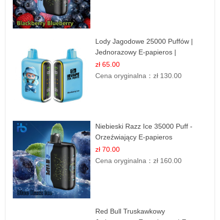
Lody Jagodowe 25000 Puffów |
Jednorazowy E-papieros |
Deserowy Smak
zł 65.00
Cena oryginalna：
zł 130.00
Niebieski Razz Ice 35000 Puff -
Orzeźwiający E-papieros
Jednorazowy | IBVAPE
zł 70.00
Cena oryginalna：
zł 160.00
Red Bull Truskawkowy