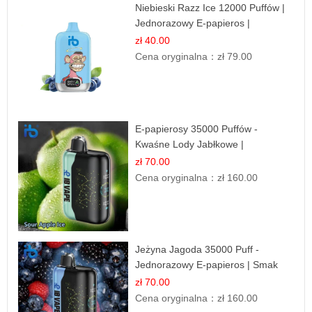
Niebieski Razz Ice 12000 Puffów |
Jednorazowy E-papieros |
Jagodowy Chłód
zł 40.00
Cena oryginalna：
zł 79.00
E-papierosy 35000 Puffów -
Kwaśne Lody Jabłkowe |
Orzeźwiający Smak
zł 70.00
Cena oryginalna：
zł 160.00
Jeżyna Jagoda 35000 Puff -
Jednorazowy E-papieros | Smak
Leśnych Owoców
zł 70.00
Cena oryginalna：
zł 160.00