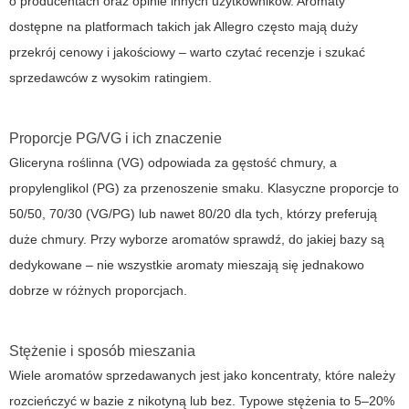
o producentach oraz opinie innych użytkowników. Aromaty
dostępne na platformach takich jak Allegro często mają duży
przekrój cenowy i jakościowy – warto czytać recenzje i szukać
sprzedawców z wysokim ratingiem.
Proporcje PG/VG i ich znaczenie
Gliceryna roślinna (VG) odpowiada za gęstość chmury, a
propylenglikol (PG) za przenoszenie smaku. Klasyczne proporcje to
50/50, 70/30 (VG/PG) lub nawet 80/20 dla tych, którzy preferują
duże chmury. Przy wyborze aromatów sprawdź, do jakiej bazy są
dedykowane – nie wszystkie aromaty mieszają się jednakowo
dobrze w różnych proporcjach.
Stężenie i sposób mieszania
Wiele aromatów sprzedawanych jest jako koncentraty, które należy
rozcieńczyć w bazie z nikotyną lub bez. Typowe stężenia to 5–20%