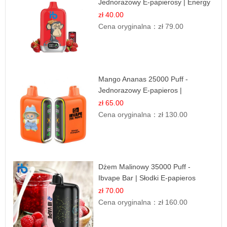
Jednorazowy E-papierosy | Energy
Drink Smak
zł 40.00
Cena oryginalna：
zł 79.00
Mango Ananas 25000 Puff -
Jednorazowy E-papieros |
Egzotyczny Smak
zł 65.00
Cena oryginalna：
zł 130.00
Dżem Malinowy 35000 Puff -
Ibvape Bar | Słodki E-papieros
Jednorazowy
zł 70.00
Cena oryginalna：
zł 160.00