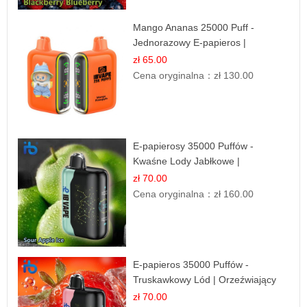
Mango Ananas 25000 Puff -
Jednorazowy E-papieros |
Egzotyczny Smak
zł 65.00
Cena oryginalna：
zł 130.00
E-papierosy 35000 Puffów -
Kwaśne Lody Jabłkowe |
Orzeźwiający Smak
zł 70.00
Cena oryginalna：
zł 160.00
E-papieros 35000 Puffów -
Truskawkowy Lód | Orzeźwiający
Smak
zł 70.00