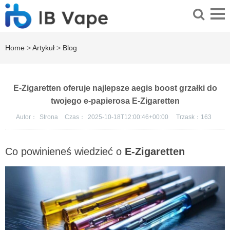
Home
>
Artykuł
>
Blog
E-Zigaretten oferuje najlepsze aegis boost grzałki do
twojego e-papierosa E-Zigaretten
Autor：
Strona
Czas：
2025-10-18T12:00:46+00:00
Trzask：
163
Co powinieneś wiedzieć o
E-Zigaretten