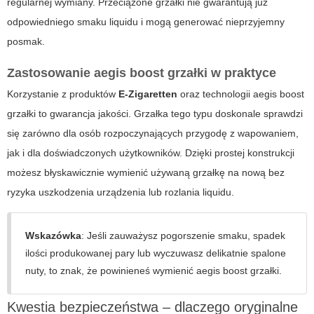
regularnej wymiany. Przeciążone grzałki nie gwarantują już
odpowiedniego smaku liquidu i mogą generować nieprzyjemny
posmak.
Zastosowanie
aegis boost grzałki
w praktyce
Korzystanie z produktów
E-Zigaretten
oraz technologii
aegis boost
grzałki
to gwarancja jakości. Grzałka tego typu doskonale sprawdzi
się zarówno dla osób rozpoczynających przygodę z wapowaniem,
jak i dla doświadczonych użytkowników. Dzięki prostej konstrukcji
możesz błyskawicznie wymienić używaną grzałkę na nową bez
ryzyka uszkodzenia urządzenia lub rozlania liquidu.
Wskazówka
: Jeśli zauważysz pogorszenie smaku, spadek
ilości produkowanej pary lub wyczuwasz delikatnie spalone
nuty, to znak, że powinieneś wymienić
aegis boost grzałki
.
Kwestia bezpieczeństwa – dlaczego oryginalne