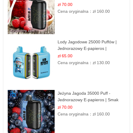
Jednorazowy
zł 70.00
Cena oryginalna：
zł 160.00
Lody Jagodowe 25000 Puffów |
Jednorazowy E-papieros |
Deserowy Smak
zł 65.00
Cena oryginalna：
zł 130.00
Jeżyna Jagoda 35000 Puff -
Jednorazowy E-papieros | Smak
Leśnych Owoców
zł 70.00
Cena oryginalna：
zł 160.00