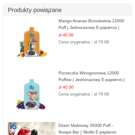
Produkty powiązane
Mango Ananas Brzoskwinia 12000
Puff | Jednorazowy E-papieros |
Tropikalny Smak
zł 40.00
Cena oryginalna：
zł 79.00
Porzeczka Winogronowa 12000
Puffów | Jednorazowy E-papieros |
Owocowy Miks
zł 40.00
Cena oryginalna：
zł 79.00
Dżem Malinowy 35000 Puff -
Ibvape Bar | Słodki E-papieros