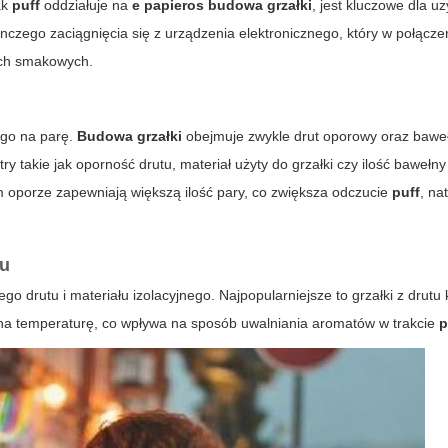
ak
puff
oddziałuje na
e papieros budowa grzałki
, jest kluczowe dla u
nczego zaciągnięcia się z urządzenia elektronicznego, który w połącze
ach smakowych.
 go na parę.
Budowa grzałki
obejmuje zwykle drut oporowy oraz baweł
 takie jak oporność drutu, materiał użyty do grzałki czy ilość bawełn
im oporze zapewniają większą ilość pary, co zwiększa odczucie
puff
, na
ku
ego drutu i materiału izolacyjnego. Najpopularniejsze to grzałki z drut
ą na temperaturę, co wpływa na sposób uwalniania aromatów w trakcie
p