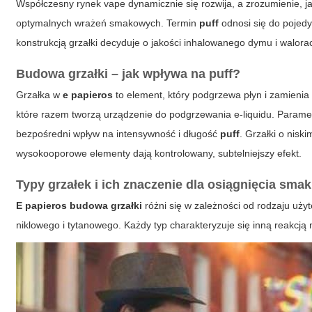
Współczesny rynek vape dynamicznie się rozwija, a zrozumienie, j
optymalnych wrażeń smakowych. Termin
puff
odnosi się do pojedy
konstrukcją
grzałki
decyduje o jakości inhalowanego dymu i walor
Budowa grzałki – jak wpływa na
puff
?
Grzałka w
e papieros
to element, który podgrzewa płyn i zamienia
które razem tworzą urządzenie do podgrzewania e-liquidu. Parametry
bezpośredni wpływ na intensywność i długość
puff
. Grzałki o nisk
wysokooporowe elementy dają kontrolowany, subtelniejszy efekt.
Typy grzałek i ich znaczenie dla osiągnięcia sma
E papieros budowa grzałki
różni się w zależności od rodzaju użyt
niklowego i tytanowego. Każdy typ charakteryzuje się inną reakcj