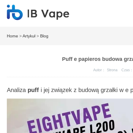
Home
>
Artykuł
>
Blog
Puff e papieros budowa grza
Autor：
Strona
Czas
Analiza
puff
i jej związek z budową grzałki w
e 