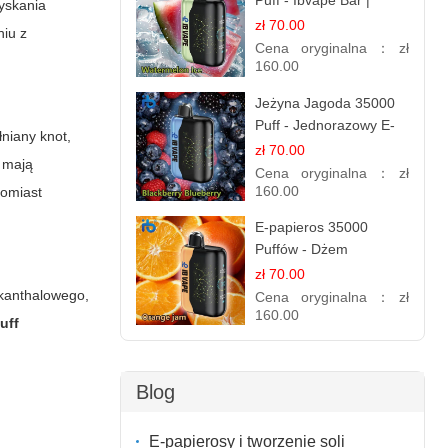
Puff - Ibvape Bar |
zyskania
Orzeźwiający E-
zł 70.00
niu z
papieros Jednorazowy
Cena oryginalna：
zł
160.00
Jeżyna Jagoda 35000
Puff - Jednorazowy E-
niany knot,
papieros | Smak
zł 70.00
y mają
Leśnych Owoców
Cena oryginalna：
zł
160.00
tomiast
E-papieros 35000
Puffów - Dżem
Pomarańczowy |
zł 70.00
Aromatyczny i
u kanthalowego,
Cena oryginalna：
zł
Długotrwały
160.00
uff
Blog
E-papierosy i tworzenie soli