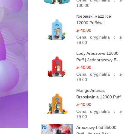
Cena oryginalna：
zł
130.00
Niebieski Razz Ice
12000 Puffów |
Jednorazowy E-
zł 40.00
papieros | Jagodowy
Cena oryginalna：
zł
Chłód
79.00
Lody Arbuzowe 12000
Puff | Jednorazowy E-
papieros | Deserowy
zł 40.00
Smak
Cena oryginalna：
zł
79.00
Mango Ananas
Brzoskwinia 12000 Puff
| Jednorazowy E-
zł 40.00
papieros | Tropikalny
Cena oryginalna：
zł
Smak
79.00
Arbuzowy Lód 35000