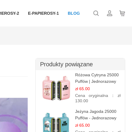
IEROSY-2
E-PAPIEROSY-1
BLOG
Produkty powiązane
Różowa Cytryna 25000
Puffów | Jednorazowy
E-papieros
zł 65.00
Cena oryginalna：
zł
130.00
Jeżyna Jagoda 25000
Puffów - Jednorazowy
E-papierosy | Smak
zł 65.00
Leśnych Owoców