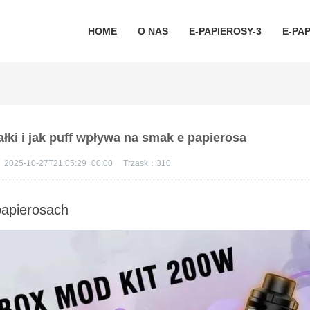
HOME
O NAS
E-PAPIEROSY-3
E-PAP
łki i jak puff wpływa na smak e papierosa
：
2025-10-27T21:05:29+00:00
Trzask：
310
papierosach