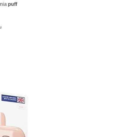
enia
puff
u