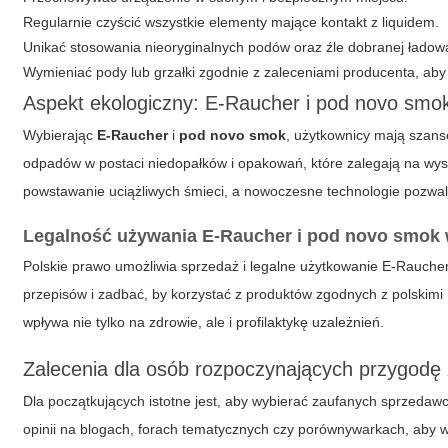
Regularnie czyścić wszystkie elementy mające kontakt z liquidem.
Unikać stosowania nieoryginalnych podów oraz źle dobranej ładowa
Wymieniać pody lub grzałki zgodnie z zaleceniami producenta, ab
Aspekt ekologiczny: E-Raucher i pod novo smo
Wybierając
E-Raucher
i
pod novo smok
, użytkownicy mają szans
odpadów w postaci niedopałków i opakowań, które zalegają na wys
powstawanie uciążliwych śmieci, a nowoczesne technologie pozwala
Legalność używania
E-Raucher
i
pod novo smok
Polskie prawo umożliwia sprzedaż i legalne użytkowanie
E-Rauche
przepisów i zadbać, by korzystać z produktów zgodnych z polskim
wpływa nie tylko na zdrowie, ale i profilaktykę uzależnień.
Zalecenia dla osób rozpoczynających przygodę
Dla początkujących istotne jest, aby wybierać zaufanych sprzedaw
opinii na blogach, forach tematycznych czy porównywarkach, aby