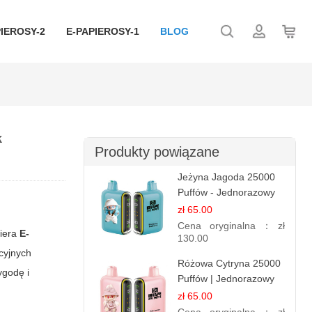
IEROSY-2
E-PAPIEROSY-1
BLOG
k
Produkty powiązane
Jeżyna Jagoda 25000
Puffów - Jednorazowy
E-papierosy | Smak
zł 65.00
Leśnych Owoców
Cena oryginalna：
zł
biera
E-
130.00
cyjnych
Różowa Cytryna 25000
ygodę i
Puffów | Jednorazowy
E-papieros
zł 65.00