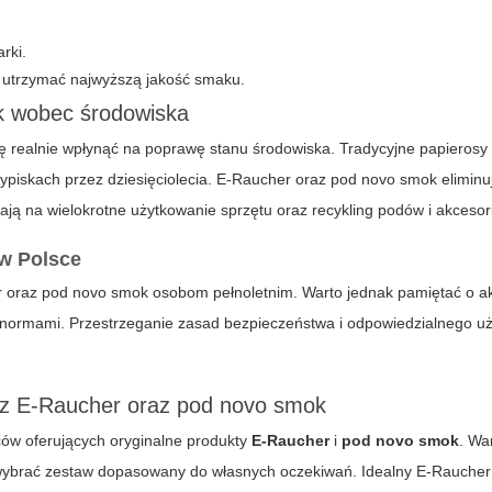
rki.
y utrzymać najwyższą jakość smaku.
k wobec środowiska
ę realnie wpłynąć na poprawę stanu środowiska. Tradycyjne papierosy
ypiskach przez dziesięciolecia. E-Raucher oraz pod novo smok eliminu
ją na wielokrotne użytkowanie sprzętu oraz recykling podów i akcesor
w Polsce
r
oraz
pod novo smok
osobom pełnoletnim. Warto jednak pamiętać o ak
i normami. Przestrzeganie zasad bezpieczeństwa i odpowiedzialnego u
 z E-Raucher oraz pod novo smok
ców oferujących oryginalne produkty
E-Raucher
i
pod novo smok
. Wa
 wybrać zestaw dopasowany do własnych oczekiwań. Idealny
E-Raucher