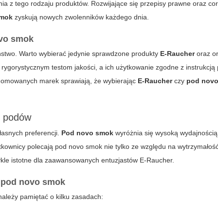
nia z tego rodzaju produktów. Rozwijające się przepisy prawne oraz c
smok
zyskują nowych zwolenników każdego dnia.
vo smok
ństwo. Warto wybierać jedynie sprawdzone produkty
E-Raucher
oraz o
gorystycznym testom jakości, a ich użytkowanie zgodne z instrukcją 
enomowanych marek sprawiają, że wybierając
E-Raucher
czy
pod nov
d podów
asnych preferencji.
Pod novo smok
wyróżnia się wysoką wydajnością
kownicy polecają pod novo smok nie tylko ze względu na wytrzymałość 
ykle istotne dla zaawansowanych entuzjastów E-Raucher.
z
pod novo smok
należy pamiętać o kilku zasadach: