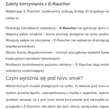
Zalety korzystania z
E-Raucher
Wybierając E-Raucher, użytkownicy zyskują dostęp do bogatego św
zalety to:
Redukcja szkodliwych substancji –
E-Raucher
nie generuje dymu z
Większy wybór smaków – liczne aromaty dostępne na rynku podnos
Mniejszy wpływ na otoczenie – E-Raucher nie wytwarza drażniąceg
współpracownikom.
Niższe koszty długoterminowe – chociaż początkowy wydatek bywa
tradycyjnymi wyrobami tytoniowymi.
Możliwość kontrolowania poziomu nikotyny – E-Raucher dają możliw
substancji uzależniającej.
Czym wyróżnia się pod novo smok?
Wśród licznych modeli dostępnych na rynku, to właśnie pod novo 
system grzania liquidu, zaprojektowany z myślą o wygodzie, wytr
(podów) sprawia, że z
pod novo smok
korzystanie jest niezwykle pr
przygodę z E-Raucher, ale także dla tych, którzy cenią sobie najw