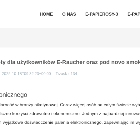
HOME
O NAS
E-PAPIEROSY-3
E-PAP
ety dla użytkowników E-Raucher oraz pod novo smo
：
2025-10-18T09:32:23+00:00
Trzask：
134
ronicznego
ularność w branży nikotynowej. Coraz więcej osób na całym świecie wy
liczne korzyści zdrowotne i ekonomiczne. Jednym z najbardziej innowa
m wyjątkowe doświadczenie palenia elektronicznego, zapewniając im w