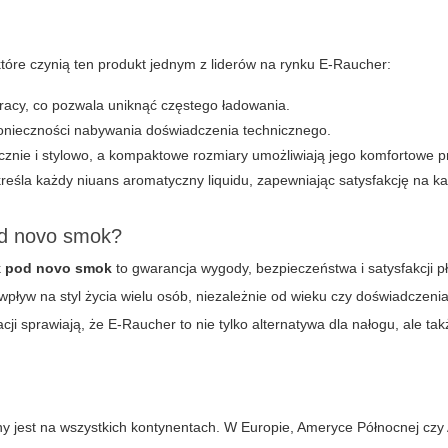
tóre czynią ten produkt jednym z liderów na rynku E-Raucher:
racy, co pozwala uniknąć częstego ładowania.
 konieczności nabywania doświadczenia technicznego.
ycznie i stylowo, a kompaktowe rozmiary umożliwiają jego komfortowe 
eśla każdy niuans aromatyczny liquidu, zapewniając satysfakcję na k
od novo smok?
k
pod novo smok
to gwarancja wygody, bezpieczeństwa i satysfakcji p
wpływ na styl życia wielu osób, niezależnie od wieku czy doświadczenia
cji sprawiają, że
E-Raucher
to nie tylko alternatywa dla nałogu, ale t
jest na wszystkich kontynentach. W Europie, Ameryce Północnej czy 