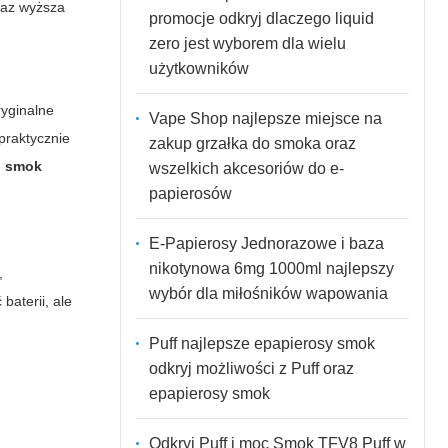
oraz wyższa
promocje odkryj dlaczego liquid
zero jest wyborem dla wielu
użytkowników
ryginalne
Vape Shop najlepsze miejsce na
praktycznie
zakup grzałka do smoka oraz
o smok
wszelkich akcesoriów do e-
papierosów
E-Papierosy Jednorazowe i baza
nikotynowa 6mg 1000ml najlepszy
,
wybór dla miłośników wapowania
baterii, ale
Puff najlepsze epapierosy smok
odkryj możliwości z Puff oraz
epapierosy smok
Odkryj Puff i moc Smok TFV8 Puff w