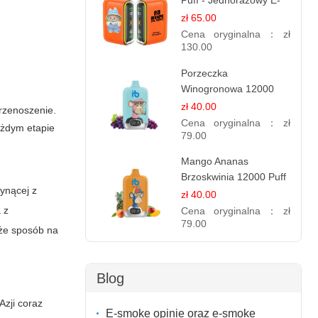
Puff - Jednorazowy E-
papieros | Egzotyczny
zł 65.00
Smak
Cena oryginalna：
zł
130.00
Porzeczka
Winogronowa 12000
Puffów | Jednorazowy
zł 40.00
przenoszenie.
E-papieros | Owocowy
Cena oryginalna：
zł
ażdym etapie
Miks
79.00
Mango Ananas
Brzoskwinia 12000 Puff
łynącej z
| Jednorazowy E-
zł 40.00
papieros | Tropikalny
 z
Cena oryginalna：
zł
Smak
79.00
akże sposób na
Blog
Azji coraz
E-smoke opinie oraz e-smoke