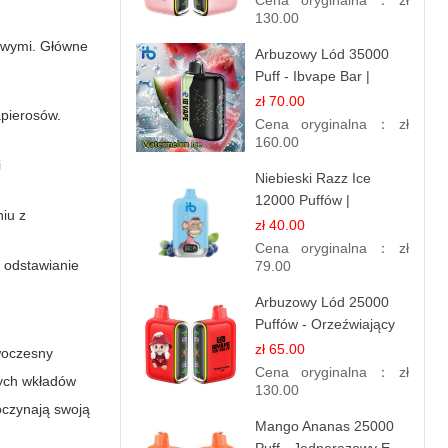
Cena oryginalna：
zł
130.00
nowymi. Główne
Arbuzowy Lód 35000
Puff - Ibvape Bar |
Orzeźwiający E-
zł 70.00
apierosów.
papieros Jednorazowy
Cena oryginalna：
zł
160.00
i
Niebieski Razz Ice
12000 Puffów |
iu z
Jednorazowy E-
zł 40.00
papieros | Jagodowy
Cena oryginalna：
zł
e odstawianie
Chłód
79.00
Arbuzowy Lód 25000
Puffów - Orzeźwiający
E-papieros
zł 65.00
woczesny
Jednorazowy
Cena oryginalna：
zł
nych wkładów
130.00
poczynają swoją
Mango Ananas 25000