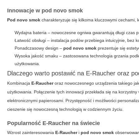
Innowacje w
pod novo smok
Pod novo smok
charakteryzuje się kilkoma kluczowymi cechami, k
Wydajna bateria – nowoczesne ogniwa gwarantują długi czas p
Łatwość obsługi – instalacja podów przebiega intuicyjnie, bez
Ponadczasowy design –
pod novo smok
prezentuje się estet
Wysoka jakość smaku – zastosowana technologia grzania podkr
użytkowania.
Dlaczego warto postawić na E-Raucher oraz p
Kombinacja
E-Raucher
oraz nowoczesnego urządzenia takiego ja
użytkowania. Połączenie tych innowacji przekłada się na korzystny 
elektronicznymi papierosami. Przystępność i możliwości personaliza
cieszenie się nowoczesną technologią w codziennym życiu.
Popularność
E-Raucher
na świecie
Wzrost zainteresowania
E-Raucher
i
pod novo smok
obserwowany 