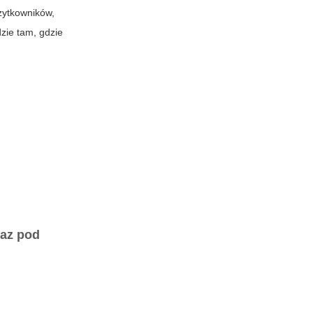
żytkowników,
zie tam, gdzie
raz
pod