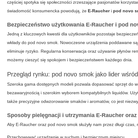
częściej spotyka się społeczności zrzeszające pasjonatów korzysta
świadomość konsumencka powodują, że
E-Raucher
i
pod novo 
Bezpieczeństwo użytkowania
E-Raucher
i
pod no
Jedną z kluczowych kwestii dla użytkowników pozostaje bezpiecze
wkłady do
pod novo smok
. Nowoczesne urządzenia poddawane są ry
eliminuje ryzyko. Regularna konserwacja oraz używanie płynów r
możemy cieszyć się spokojem i bezpieczeństwem każdego dnia.
Przegląd rynku: pod novo smok jako lider wśró
Szeroka gama dostępnych modeli pozwala dopasować sprzęt do wł
bezawaryjnością i szerokim wyborem kompatybilnych liquidów. Użyt
także precyzyjne odwzorowanie smaków i aromatów, co jest niezw
Sposoby pielęgnacji i utrzymania
E-Raucher
ora
Aby
E-Raucher
oraz
pod novo smok
służyły nam przez długi czas, 
Przechowywać urządzenie w suchym i bezpiecznym miejscu.