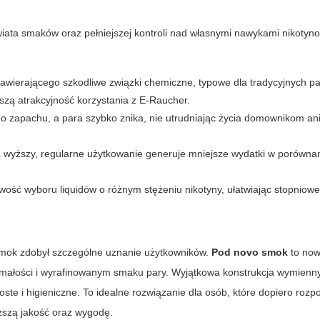
iata smaków oraz pełniejszej kontroli nad własnymi nawykami nikoty
awierającego szkodliwe związki chemiczne, typowe dla tradycyjnych p
zą atrakcyjność korzystania z E-Raucher.
o zapachu, a para szybko znika, nie utrudniając życia domownikom an
 wyższy, regularne użytkowanie generuje mniejsze wydatki w porównan
ość wyboru liquidów o różnym stężeniu nikotyny, ułatwiając stopniow
smok zdobył szczególne uznanie użytkowników.
Pod novo smok
to no
zymałości i wyrafinowanym smaku pary. Wyjątkowa konstrukcja wymien
oste i higieniczne. To idealne rozwiązanie dla osób, które dopiero roz
yższą jakość oraz wygodę.