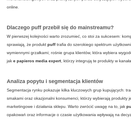
online.
Dlaczego
puff
przebił się do mainstreamu?
W pierwszej kolejności warto zrozumieć, co stoi za sukcesem: ko
sprawiają, że produkt
puff
trafia do szerokiego spektrum użytkown
wymiennymi grzałkami; rośnie grupa klientów, która wybiera wygodę
jak
e papieros media expert
, którzy integrują te produkty w kanałac
Analiza popytu i segmentacja klientów
Segmentacja rynku pokazuje kilka kluczowych grup kupujących: tra
smakami oraz okazjonalni konsumenci, którzy wybierają produkty 
marketingowe i działania sklepu. Warto zwrócić uwagę na to, jak
pu
opakowań oraz informacje o czasie użytkowania wpływają na decy