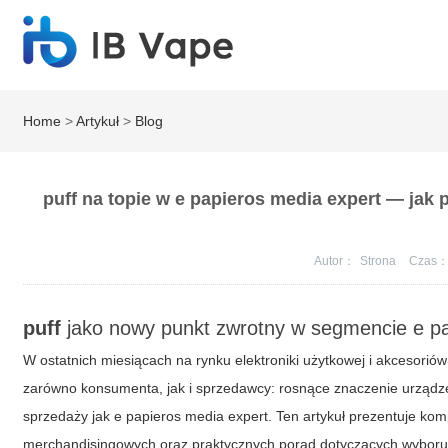
Home
>
Artykuł
>
Blog
puff na topie w e papieros media expert — jak 
Autor：
Strona
Czas
puff
jako nowy punkt zwrotny w segmencie
e p
W ostatnich miesiącach na rynku elektroniki użytkowej i akcesorió
zarówno konsumenta, jak i sprzedawcy: rosnące znaczenie urząd
sprzedaży jak
e papieros media expert
. Ten artykuł prezentuje ko
merchandisingowych oraz praktycznych porad dotyczących wyboru,