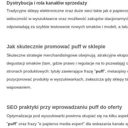
Dystrybucja i rola kanałów sprzedaży
Tradycyjne sklepy elektroniczne oraz duże sieci takie jak
e papiero
widoczność w wyszukiwarce oraz możliwość zakupów stacjonarny
odpowiadają za szybkie testowanie nowych smaków i modeli, a ta
Jak skutecznie promować
puff
w sklepie
Skuteczne strategie merchandisingowe obejmują: atrakcyjne ekspoz
degustacji smaków (tam, gdzie prawo i regulacje na to pozwalają)
stronach produktowych: tytuły zawierające frazę "
puff
", metaopisy
pozycjonować produkty w wyszukiwarkach, zwłaszcza gdy sklepy ta
wapowaniem.
SEO praktyki przy wprowadzaniu
puff
do oferty
Optymalizacja pod wyszukiwarki powinna skupiać się na kilku asp
"
puff
" oraz frazy "
e papieros media expert
" dla wskazania kanału s