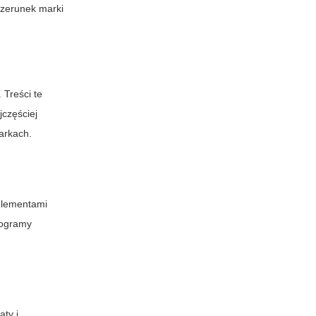
izerunek marki
 Treści te
jczęściej
arkach.
 elementami
rogramy
aty i