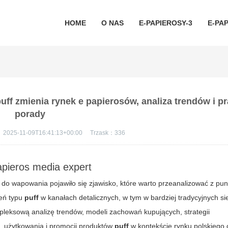
HOME
O NAS
E-PAPIEROSY-3
E-PAP
puff zmienia rynek e papierosów, analiza trendów i p
porady
：
2025-11-09T16:41:13+00:00
Trzask：
336
apieros media expert
w do wapowania pojawiło się zjawisko, które warto przeanalizować z pu
zeń typu
puff
w kanałach detalicznych, w tym w bardziej tradycyjnych si
mpleksową analizę trendów, modeli zachowań kupujących, strategii
 użytkowania i promocji produktów
puff
w kontekście rynku polskiego 