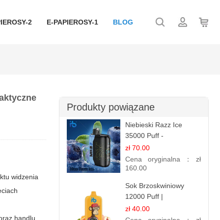
IEROSY-2
E-PAPIEROSY-1
BLOG
raktyczne
Produkty powiązane
Niebieski Razz Ice
35000 Puff -
Orzeźwiający E-
zł 70.00
papieros Jednorazowy |
Cena oryginalna：
zł
IBVAPE
160.00
nktu widzenia
Sok Brzoskwiniowy
eciach
12000 Puff |
Jednorazowy E-
zł 40.00
oraz handlu
papieros | Owocowy