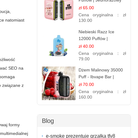
Puffów | Jednorazowy
E-papieros
zł 65.00
bucja,
Cena oryginalna：
zł
ce natomiast
130.00
Niebieski Razz Ice
12000 Puffów |
Jednorazowy E-
zł 40.00
papieros | Jagodowy
Cena oryginalna：
zł
Chłód
79.00
ożliwość
sować SEO na
Dżem Malinowy 35000
Puff - Ibvape Bar |
o pomaga
Słodki E-papieros
zł 70.00
e związane z
Jednorazowy
Cena oryginalna：
zł
160.00
Blog
ywaj formy
 multimedialnej
e-smoke prezentuje grzałka tfv8