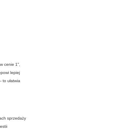
w cenie 1",
powi lepiej
 to ułatwia
tach sprzedaży
stii