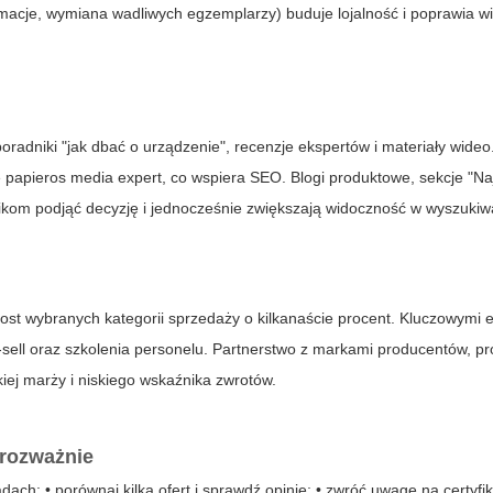
acje, wymiana wadliwych egzemplarzy) buduje lojalność i poprawia w
oradniki "jak dbać o urządzenie", recenzje ekspertów i materiały wideo.
e papieros media expert
, co wspiera SEO. Blogi produktowe, sekcje "Na
ikom podjąć decyzję i jednocześnie zwiększają widoczność w wyszukiw
rost wybranych kategorii sprzedaży o kilkanaście procent. Kluczowymi
sell oraz szkolenia personelu. Partnerstwo z markami producentów, p
kiej marży i niskiego wskaźnika zwrotów.
rozważnie
ach: • porównaj kilka ofert i sprawdź opinie; • zwróć uwagę na certyfik