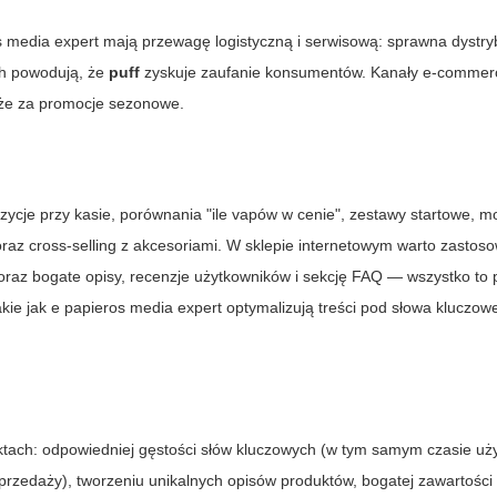
s media expert
mają przewagę logistyczną i serwisową: sprawna dystry
ch powodują, że
puff
zyskuje zaufanie konsumentów. Kanały e-commer
kże za promocje sezonowe.
ycje przy kasie, porównania "ile vapów w cenie", zestawy startowe, m
 oraz cross-selling z akcesoriami. W sklepie internetowym warto zasto
 oraz bogate opisy, recenzje użytkowników i sekcję FAQ — wszystko t
kie jak
e papieros media expert
optymalizują treści pod słowa kluczow
ektach: odpowiedniej gęstości słów kluczowych (w tym samym czasie uż
przedaży), tworzeniu unikalnych opisów produktów, bogatej zawartości