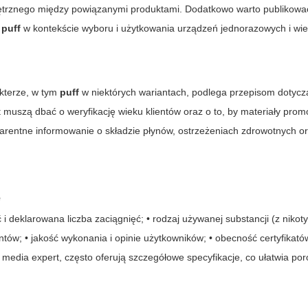
ewnętrznego między powiązanymi produktami. Dodatkowo warto publikować
ę
puff
w kontekście wyboru i użytkowania urządzeń jednorazowych i wi
kterze, w tym
puff
w niektórych wariantach, podlega przepisom dotycz
t
muszą dbać o weryfikację wieku klientów oraz o to, by materiały promo
parentne informowanie o składzie płynów, ostrzeżeniach zdrowotnych o
ę
 deklarowana liczba zaciągnięć; • rodzaj używanej substancji (z nikot
antów; • jakość wykonania i opinie użytkowników; • obecność certyfikató
 media expert
, często oferują szczegółowe specyfikacje, co ułatwia po