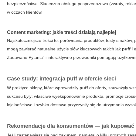
bezpieczeństwa. Skuteczna obsługa posprzedażowa (zwroty, reklam
w oczach klientów.
Content marketing: jakie treści działają najlepiej
Najskuteczniejsze treści to: porównania produktów, testy smaków, p
mogą zawierać naturalne użycie słów kluczowych takich jak
puff
i
Zadawane Pytania" i interaktywne przewodniki pomagają użytkown
Case study: integracja
puff
w ofercie sieci
W praktyce sklepy, które wprowadziły
puff
do oferty, zauważyły wz
sukcesu były: właściwe wyeksponowanie produktu, promocje cross-
lojalnościowe i szybka dostawa przyczyniły się do utrzymania wyso
Rekomendacje dla konsumentów — jak kupować 
Jeśli zastanawiasz się nad zakupem, pamiętaj o kilku prostych zasad