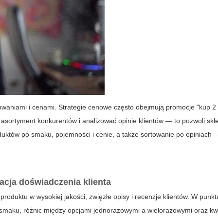
owaniami i cenami. Strategie cenowe często obejmują promocje "kup 2 
 asortyment konkurentów i analizować opinie klientów — to pozwoli skle
duktów po smaku, pojemności i cenie, a także sortowanie po opiniach —
cja doświadczenia klienta
produktu w wysokiej jakości, zwięzłe opisy i recenzje klientów. W punk
 smaku, różnic między opcjami jednorazowymi a wielorazowymi oraz kwe