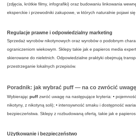
(zdjęcia, krótkie filmy, infografiki) oraz budowaniu linkowania w
eksperckie i przewodniki zakupowe, w których naturalnie pojawi si
Regulacje prawne i odpowiedzialny marketing
Sprzedaż wyrobów nikotynowych oraz wyrobów o podobnym chara
ograniczeniom wiekowym. Sklepy takie jak
e papieros media exper
skierowane do nieletnich. Odpowiedzialne praktyki obejmują trans
przestrzeganie lokalnych przepisów.
Poradnik: jak wybrać
puff
— na co zwrócić uwag
Wybierając
puff
zwróć uwagę na następujące kryteria: • pojemność i
nikotyny, z nikotyną soli); • intensywność smaku i dostępność wari
bezpieczeństwa. Sklepy z rozbudowaną ofertą, takie jak
e papieros
Użytkowanie i bezpieczeństwo