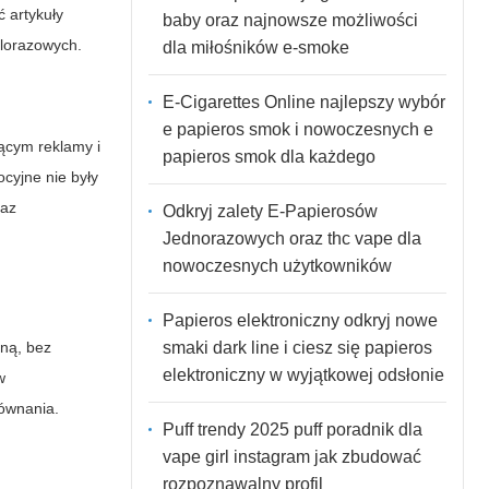
 artykuły
baby oraz najnowsze możliwości
elorazowych.
dla miłośników e-smoke
E-Cigarettes Online najlepszy wybór
e papieros smok i nowoczesnych e
ącym reklamy i
papieros smok dla każdego
cyjne nie były
raz
Odkryj zalety E-Papierosów
Jednorazowych oraz thc vape dla
nowoczesnych użytkowników
Papieros elektroniczny odkryj nowe
smaki dark line i ciesz się papieros
yną, bez
elektroniczny w wyjątkowej odsłonie
w
równania.
Puff trendy 2025 puff poradnik dla
vape girl instagram jak zbudować
rozpoznawalny profil