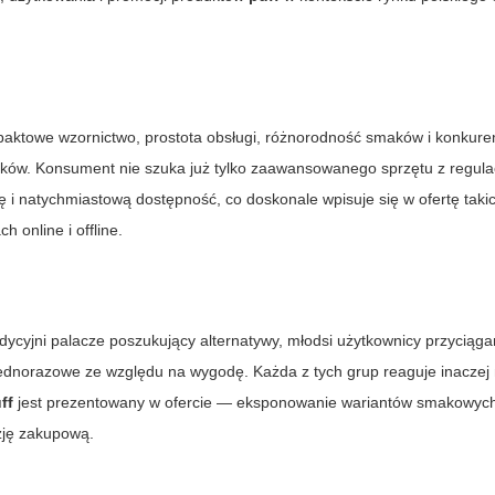
mpaktowe wzornictwo, prostota obsługi, różnorodność smaków i konkur
ików. Konsument nie szuka już tylko zaawansowanego sprzętu z regula
 i natychmiastową dostępność, co doskonale wpisuje się w ofertę takic
h online i offline.
dycyjni palacze poszukujący alternatywy, młodsi użytkownicy przyciąga
jednorazowe ze względu na wygodę. Każda z tych grup reaguje inaczej
ff
jest prezentowany w ofercie — eksponowanie wariantów smakowych,
zję zakupową.