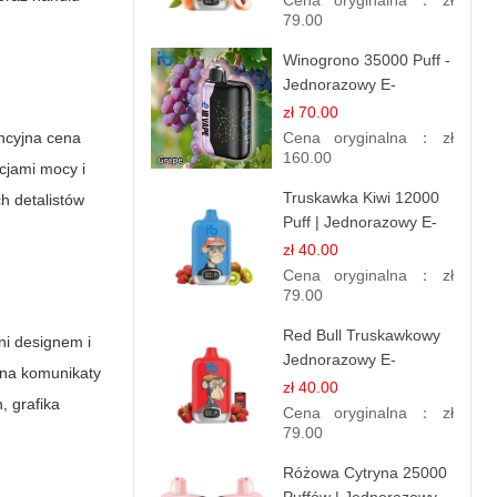
Cena oryginalna：
zł
Smak
79.00
Winogrono 35000 Puff -
Jednorazowy E-
papieros | Soczysty
zł 70.00
Smak Winogron
encyjna cena
Cena oryginalna：
zł
160.00
cjami mocy i
Truskawka Kiwi 12000
h detalistów
Puff | Jednorazowy E-
papierosy | Owocowa
zł 40.00
Mieszanka
Cena oryginalna：
zł
79.00
Red Bull Truskawkowy
ni designem i
Jednorazowy E-
 na komunikaty
papierosy | Energy
zł 40.00
 grafika
Drink Smak
Cena oryginalna：
zł
79.00
Różowa Cytryna 25000