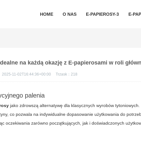
HOME
O NAS
E-PAPIEROSY-3
E-PAP
idealne na każdą okazję z E-papierosami w roli główn
：
2025-11-02T16:44:36+00:00
Trzask：
218
ycyjnego palenia
rosy
jako zdrowszą alternatywę dla klasycznych wyrobów tytoniowych
otyny, co pozwala na indywidualne dopasowanie użytkowania do potrze
ąc oczekiwania zarówno początkujących, jak i doświadczonych użytko