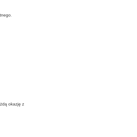
otnego.
ażdą okazję z