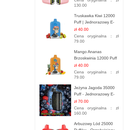
Cena oryginalna：
zł
130.00
Truskawka Kiwi 12000
Puff | Jednorazowy E-
papierosy | Owocowa
zł 40.00
Mieszanka
Cena oryginalna：
zł
79.00
Mango Ananas
Brzoskwinia 12000 Puff
| Jednorazowy E-
zł 40.00
papieros | Tropikalny
Cena oryginalna：
zł
Smak
79.00
Jeżyna Jagoda 35000
Puff - Jednorazowy E-
papieros | Smak
zł 70.00
Leśnych Owoców
Cena oryginalna：
zł
160.00
Arbuzowy Lód 25000