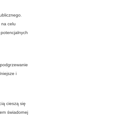
ublicznego.
 na celu
 potencjalnych
, podgrzewanie
niejsze i
ią cieszą się
ntem świadomej