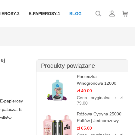
IEROSY-2
E-PAPIEROSY-1
BLOG
ej
Produkty powiązane
Porzeczka
Winogronowa 12000
Puffów | Jednorazowy
zł 40.00
E-papieros | Owocowy
Cena oryginalna：
zł
.
E-papierosy
Miks
79.00
b palacza.
E-
Różowa Cytryna 25000
wników.
Puffów | Jednorazowy
E-papieros
zł 65.00