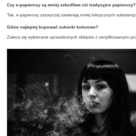
Czy
e-papierosy
są mniej szkodliwe niż tradycyjne papierosy?
Tak,
e-papierosy
zazwyczaj zawierają mniej toksycznych substancji 
Gdzie najlepiej kupować
cukierki kolorowe
?
Zaleca się wybieranie sprawdzonych sklepów z certyfikowanymi pr