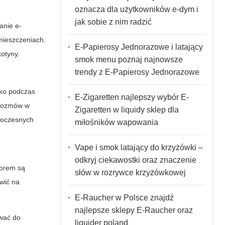
oznacza dla użytkowników e-dym i
jak sobie z nim radzić
wanie
e-
mieszczeniach.
E-Papierosy Jednorazowe i latający
kotyny.
smok menu poznaj najnowsze
trendy z E-Papierosy Jednorazowe
lko podczas
E-Zigaretten najlepszy wybór E-
 rozmów w
Zigaretten w liquidy sklep dla
owoczesnych
miłośników wapowania
Vape i smok latający do krzyżówki –
odkryj ciekawostki oraz znaczenie
borem są
słów w rozrywce krzyżówkowej
wić na
E-Raucher w Polsce znajdź
najlepsze sklepy E-Raucher oraz
ować do
liquider poland