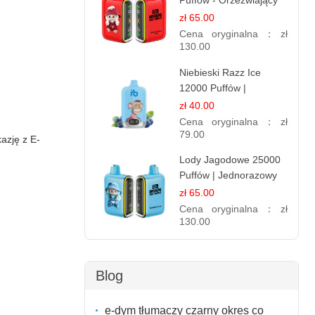
Puffów - Orzeźwiający
E-papieros
zł 65.00
Jednorazowy
Cena oryginalna：
zł
130.00
Niebieski Razz Ice
12000 Puffów |
Jednorazowy E-
zł 40.00
papieros | Jagodowy
Cena oryginalna：
zł
Chłód
79.00
kazję z E-
Lody Jagodowe 25000
Puffów | Jednorazowy
E-papieros | Deserowy
zł 65.00
Smak
Cena oryginalna：
zł
130.00
Blog
e-dym tłumaczy czarny okres co