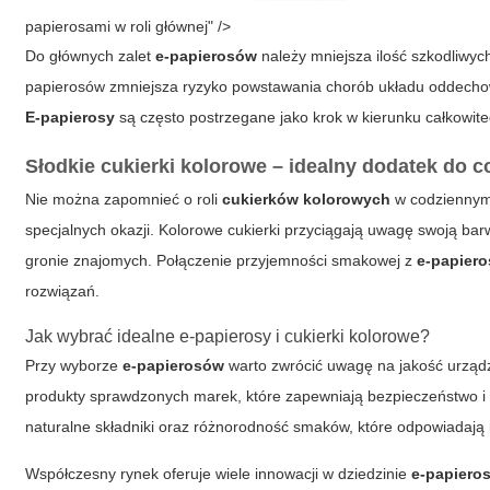
papierosami w roli głównej" />
Do głównych zalet
e-papierosów
należy mniejsza ilość szkodliwy
papierosów
zmniejsza ryzyko powstawania chorób układu oddechow
E-papierosy
są często postrzegane jako krok w kierunku całkowite
Słodkie
cukierki kolorowe
– idealny dodatek do 
Nie można zapomnieć o roli
cukierków kolorowych
w codziennym 
specjalnych okazji. Kolorowe
cukierki
przyciągają uwagę swoją barw
gronie znajomych. Połączenie przyjemności smakowej z
e-papier
rozwiązań.
Jak wybrać idealne e-papierosy i cukierki kolorowe?
Przy wyborze
e-papierosów
warto zwrócić uwagę na jakość urządz
produkty sprawdzonych marek, które zapewniają bezpieczeństwo i
naturalne składniki oraz różnorodność smaków, które odpowiadaj
Współczesny rynek oferuje wiele innowacji w dziedzinie
e-papiero