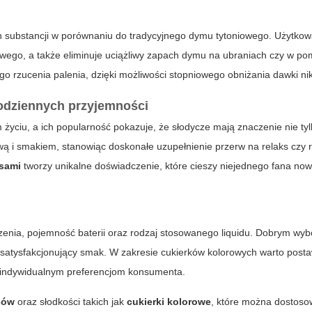
ch substancji w porównaniu do tradycyjnego dymu tytoniowego. Użytko
ego, a także eliminuje uciążliwy zapach dymu na ubraniach czy w po
go rzucenia palenia, dzięki możliwości stopniowego obniżania dawki ni
codziennych przyjemności
życiu, a ich popularność pokazuje, że słodycze mają znaczenie nie ty
ą i smakiem, stanowiąc doskonałe uzupełnienie przerw na relaks czy
osami
tworzy unikalne doświadczenie, które cieszy niejednego fana n
enia, pojemność baterii oraz rodzaj stosowanego liquidu. Dobrym wy
 satysfakcjonujący smak. W zakresie
cukierków kolorowych
warto posta
ą indywidualnym preferencjom konsumenta.
sów
oraz słodkości takich jak
cukierki kolorowe
, które można dostos