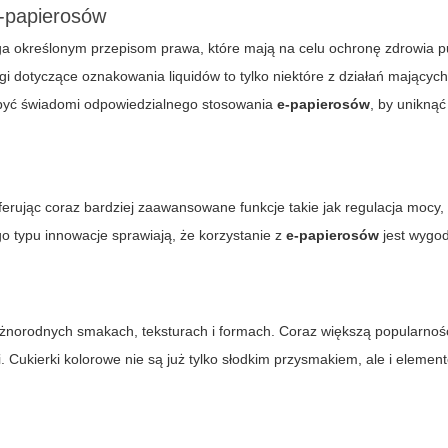
e-papierosów
a określonym przepisom prawa, które mają na celu ochronę zdrowia p
i dotyczące oznakowania liquidów to tylko niektóre z działań mających
być świadomi odpowiedzialnego stosowania
e-papierosów
, by uniknąć
 oferując coraz bardziej zaawansowane funkcje takie jak regulacja mocy
go typu innowacje sprawiają, że korzystanie z
e-papierosów
jest wygod
żnorodnych smakach, teksturach i formach. Coraz większą popularnośc
i.
Cukierki kolorowe
nie są już tylko słodkim przysmakiem, ale i eleme