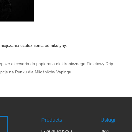
iejszania uzależnienia od nikotyny.
jlepsze akcesoria do papierosa elektronicznego Fioletowy Drip
 Opcje na Rynku dla Miłośników Vapingu
Products
Usługi
E-PAPIEROSY-3
Blog