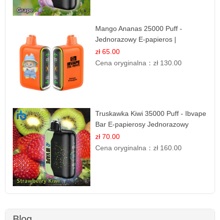
Mango Ananas 25000 Puff -
Jednorazowy E-papieros |
Egzotyczny Smak
zł 65.00
Cena oryginalna：
zł 130.00
Truskawka Kiwi 35000 Puff - Ibvape
Bar E-papierosy Jednorazowy
zł 70.00
Cena oryginalna：
zł 160.00
Blog