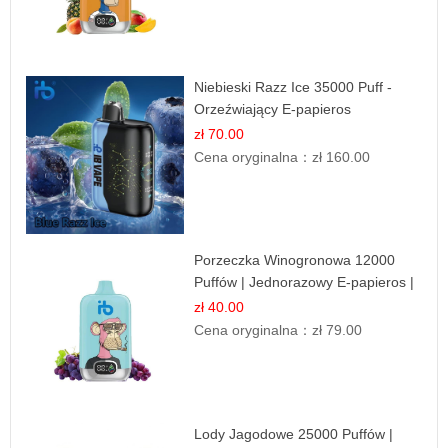
Niebieski Razz Ice 35000 Puff -
Orzeźwiający E-papieros
Jednorazowy | IBVAPE
zł 70.00
Cena oryginalna：
zł 160.00
Porzeczka Winogronowa 12000
Puffów | Jednorazowy E-papieros |
Owocowy Miks
zł 40.00
Cena oryginalna：
zł 79.00
Lody Jagodowe 25000 Puffów |