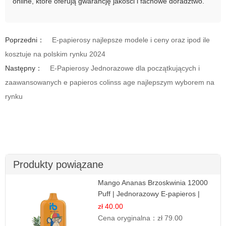
online, które oferują gwarancję jakości i fachowe doradztwo.
Poprzedni：
E-papierosy najlepsze modele i ceny oraz ipod ile
kosztuje na polskim rynku 2024
Następny：
E-Papierosy Jednorazowe dla początkujących i
zaawansowanych e papieros colinss age najlepszym wyborem na
rynku
Produkty powiązane
Mango Ananas Brzoskwinia 12000
Puff | Jednorazowy E-papieros |
Tropikalny Smak
zł 40.00
Cena oryginalna：
zł 79.00