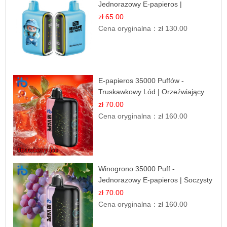
Jednorazowy E-papieros |
Deserowy Smak
zł 65.00
Cena oryginalna：
zł 130.00
E-papieros 35000 Puffów -
Truskawkowy Lód | Orzeźwiający
Smak
zł 70.00
Cena oryginalna：
zł 160.00
Winogrono 35000 Puff -
Jednorazowy E-papieros | Soczysty
Smak Winogron
zł 70.00
Cena oryginalna：
zł 160.00