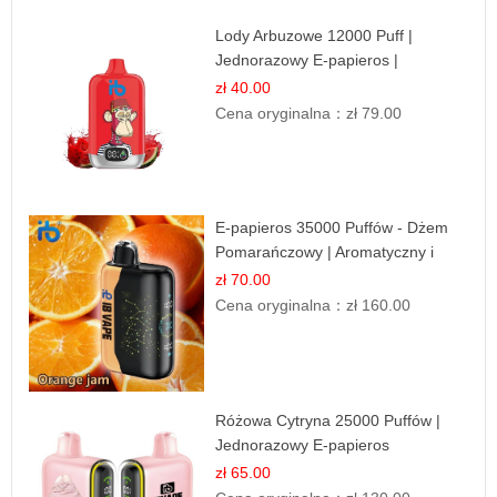
Lody Arbuzowe 12000 Puff |
Jednorazowy E-papieros |
Deserowy Smak
zł 40.00
Cena oryginalna：
zł 79.00
E-papieros 35000 Puffów - Dżem
Pomarańczowy | Aromatyczny i
Długotrwały
zł 70.00
Cena oryginalna：
zł 160.00
Różowa Cytryna 25000 Puffów |
Jednorazowy E-papieros
zł 65.00