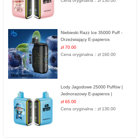
Cena oryginalna：
zł 130.00
Niebieski Razz Ice 35000 Puff -
Orzeźwiający E-papieros
Jednorazowy | IBVAPE
zł 70.00
Cena oryginalna：
zł 160.00
Lody Jagodowe 25000 Puffów |
Jednorazowy E-papieros |
Deserowy Smak
zł 65.00
Cena oryginalna：
zł 130.00