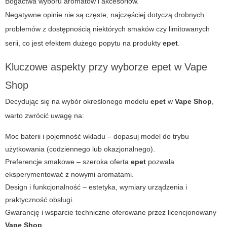
Bogactwa wyboru aromatów i akcesoriów.
Negatywne opinie nie są częste, najczęściej dotyczą drobnych
problemów z dostępnością niektórych smaków czy limitowanych
serii, co jest efektem dużego popytu na produkty
epet
.
Kluczowe aspekty przy wyborze epet w Vape
Shop
Decydując się na wybór określonego modelu
epet
w
Vape Shop
,
warto zwrócić uwagę na:
Moc baterii i pojemność wkładu – dopasuj model do trybu
użytkowania (codziennego lub okazjonalnego).
Preferencje smakowe – szeroka oferta
epet
pozwala
eksperymentować z nowymi aromatami.
Design i funkcjonalność – estetyka, wymiary urządzenia i
praktyczność obsługi.
Gwarancję i wsparcie techniczne oferowane przez licencjonowany
Vape Shop
.