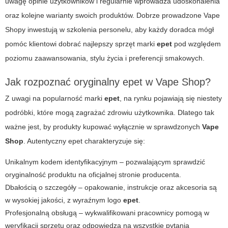
uwagę opinie użytkowników i regularnie wprowadza udoskonalenia
oraz kolejne warianty swoich produktów. Dobrze prowadzone Vape
Shopy inwestują w szkolenia personelu, aby każdy doradca mógł
pomóc klientowi dobrać najlepszy sprzęt marki
epet
pod względem
poziomu zaawansowania, stylu życia i preferencji smakowych.
Jak rozpoznać oryginalny epet w Vape Shop?
Z uwagi na popularność marki
epet
, na rynku pojawiają się niestety
podróbki, które mogą zagrażać zdrowiu użytkownika. Dlatego tak
ważne jest, by produkty kupować wyłącznie w sprawdzonych
Vape
Shop
. Autentyczny
epet
charakteryzuje się:
Unikalnym kodem identyfikacyjnym – pozwalającym sprawdzić
oryginalność produktu na oficjalnej stronie producenta.
Dbałością o szczegóły – opakowanie, instrukcje oraz akcesoria są
w wysokiej jakości, z wyraźnym logo
epet
.
Profesjonalną obsługą – wykwalifikowani pracownicy pomogą w
weryfikacji sprzętu oraz odpowiedzą na wszystkie pytania