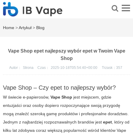
Home
>
Artykuł
>
Blog
Vape Shop epet najlepszy wybór epet w Twoim Vape
Shop
Autor：
Strona
Czas：
2025-10-18T05:54:40+00:00
Trzask：
357
Vape Shop – Czy epet to najlepszy wybór?
W świecie e-papierosów,
Vape Shop
jest miejscem, gdzie
entuzjaści oraz osoby dopiero rozpoczynające swoją przygodę
mogą znaleźć szeroką gamę produktów i profesjonalne doradztwo.
Jednym z najbardziej rozpoznawalnych brandów jest
epet
, który od
kilku lat zdobywa coraz większą popularność wśród klientów Vape