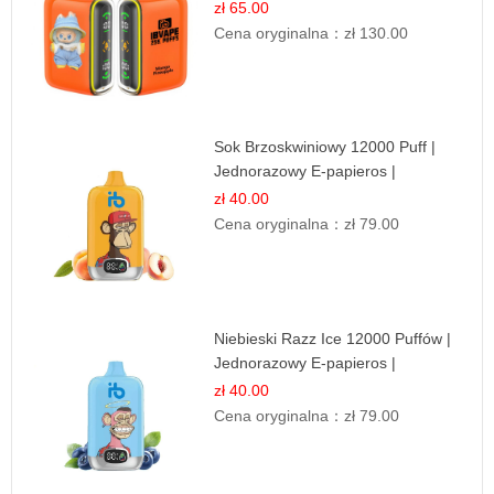
Egzotyczny Smak
zł 65.00
Cena oryginalna：
zł 130.00
Sok Brzoskwiniowy 12000 Puff |
Jednorazowy E-papieros |
Owocowy Smak
zł 40.00
Cena oryginalna：
zł 79.00
Niebieski Razz Ice 12000 Puffów |
Jednorazowy E-papieros |
Jagodowy Chłód
zł 40.00
Cena oryginalna：
zł 79.00