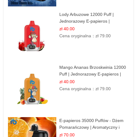
Lody Arbuzowe 12000 Puff |
Jednorazowy E-papieros |
Deserowy Smak
zł 40.00
Cena oryginalna：
zł 79.00
Mango Ananas Brzoskwinia 12000
Puff | Jednorazowy E-papieros |
Tropikalny Smak
zł 40.00
Cena oryginalna：
zł 79.00
E-papieros 35000 Puffów - Dżem
Pomarańczowy | Aromatyczny i
Długotrwały
zł 70.00