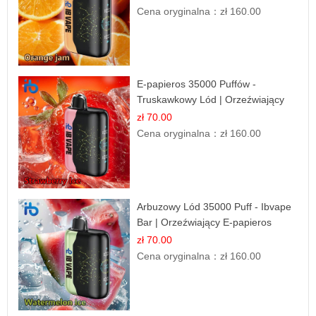
Cena oryginalna：
zł 160.00
E-papieros 35000 Puffów -
Truskawkowy Lód | Orzeźwiający
Smak
zł 70.00
Cena oryginalna：
zł 160.00
Arbuzowy Lód 35000 Puff - Ibvape
Bar | Orzeźwiający E-papieros
Jednorazowy
zł 70.00
Cena oryginalna：
zł 160.00