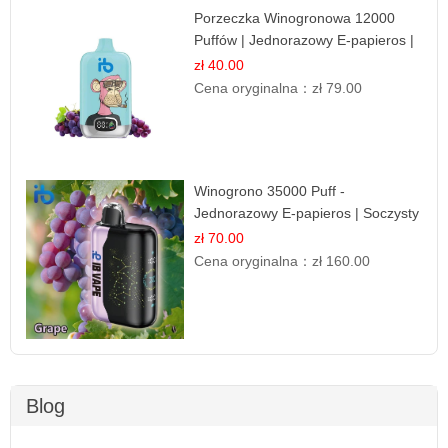
Porzeczka Winogronowa 12000
Puffów | Jednorazowy E-papieros |
Owocowy Miks
zł 40.00
Cena oryginalna：
zł 79.00
Winogrono 35000 Puff -
Jednorazowy E-papieros | Soczysty
Smak Winogron
zł 70.00
Cena oryginalna：
zł 160.00
Blog