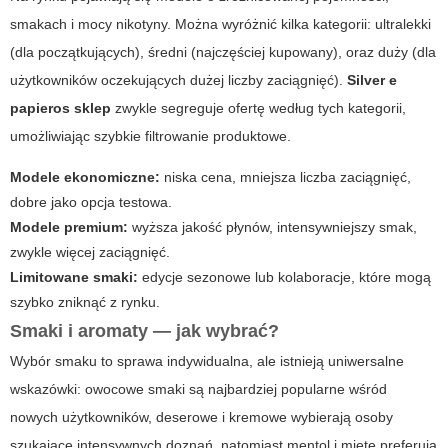
smakach i mocy nikotyny. Można wyróżnić kilka kategorii: ultralekki
(dla początkujących), średni (najczęściej kupowany), oraz duży (dla
użytkowników oczekujących dużej liczby zaciągnięć).
Silver e
papieros sklep
zwykle segreguje ofertę według tych kategorii,
umożliwiając szybkie filtrowanie produktowe.
Modele ekonomiczne:
niska cena, mniejsza liczba zaciągnięć,
dobre jako opcja testowa.
Modele premium:
wyższa jakość płynów, intensywniejszy smak,
zwykle więcej zaciągnięć.
Limitowane smaki:
edycje sezonowe lub kolaboracje, które mogą
szybko zniknąć z rynku.
Smaki i aromaty — jak wybrać?
Wybór smaku to sprawa indywidualna, ale istnieją uniwersalne
wskazówki: owocowe smaki są najbardziej popularne wśród
nowych użytkowników, deserowe i kremowe wybierają osoby
szukające intensywnych doznań, natomiast mentol i miętę preferują