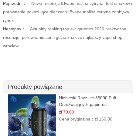
Poprzedni：
Nowa recenzja IBvape malina cytryna, test smaków i
porównanie pokazujące dlaczego IBvape malina cytryna zdobywa
rynek
Następny：
Aktualny ranking top e-cigarettes 2026 praktyczne
recenzje, porównanie cen i gdzie znaleźć najlepszy vape shop
wroclaw
Produkty powiązane
Niebieski Razz Ice 35000 Puff -
Orzeźwiający E-papieros
Jednorazowy | IBVAPE
zł 70.00
Cena oryginalna：
zł 160.00