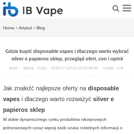
Home
>
Artykuł
>
Blog
Gdzie kupić disposable vapes i dlaczego warto wybrać
silver e papieros sklep, przegląd ofert, cen i opinii
Autor：
Strona
Czas：
2026-07-02T21:42:53+00:00
Trzask：
178
Jak znaleźć najlepsze oferty na
disposable
vapes
i dlaczego warto rozważyć
silver e
papieros sklep
W dobie dynamicznego rynku produktów nikotynowych
jednorazowych coraz więcej osób szuka rzetelnych informacji o