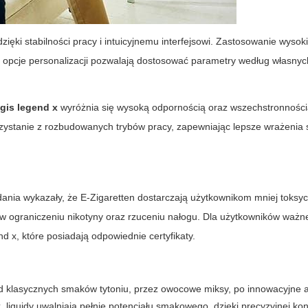
ęki stabilności pracy i intuicyjnemu interfejsowi. Zastosowanie wysoki
pcje personalizacji pozwalają dostosować parametry według własnych
gis legend x
wyróżnia się wysoką odpornością oraz wszechstronnośc
zystanie z rozbudowanych trybów pracy, zapewniając lepsze wrażenia
dania wykazały, że
E-Zigaretten
dostarczają użytkownikom mniej toksy
w ograniczeniu nikotyny oraz rzuceniu nałogu. Dla użytkowników ważne
 x, które posiadają odpowiednie certyfikaty.
d klasycznych smaków tytoniu, przez owocowe miksy, po innowacyjne 
x
, liquidy uwalniają pełnię potencjału smakowego, dzięki precyzyjnej kont