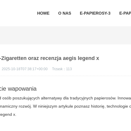
HOME
O NAS
E-PAPIEROSY-3
E-PAP
-Zigaretten oraz recenzja aegis legend x
：
2025-10-18T07:38:17+00:00
Trzask：
113
cie wapowania
osób poszukujących alternatywy dla tradycyjnych papierosów. Innowa
amiczny rozwój. W niniejszym artykule poznasz historię, technologie 
legend x
.