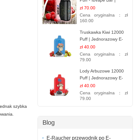
Puff - Ibvape Bar |
Słodki E-papieros
zł 70.00
Jednorazowy
Cena oryginalna：
zł
160.00
Truskawka Kiwi 12000
Puff | Jednorazowy E-
papierosy | Owocowa
zł 40.00
Mieszanka
Cena oryginalna：
zł
79.00
Lody Arbuzowe 12000
Puff | Jednorazowy E-
papieros | Deserowy
zł 40.00
Smak
Cena oryginalna：
zł
79.00
 jednak szybka
owania.
Blog
E-Raucher przewodnik po E-