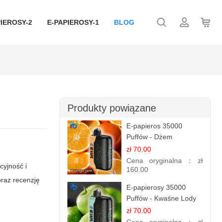
IEROSY-2
E-PAPIEROSY-1
BLOG
Produkty powiązane
E-papieros 35000
Puffów - Dżem
Pomarańczowy |
zł 70.00
Aromatyczny i
Cena oryginalna：
zł
cyjność i
Długotrwały
160.00
oraz recenzję
E-papierosy 35000
Puffów - Kwaśne Lody
Jabłkowe |
zł 70.00
Orzeźwiający Smak