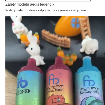
Zalety modelu aegis legend x
Wytrzymała obudowa odporna na czynniki zewnętrzne