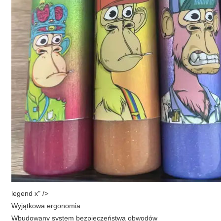
legend x" />
Wyjątkowa ergonomia
Wbudowany system bezpieczeństwa obwodów