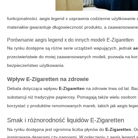
funkcjonalności.
aegis legend x
usprawnia codzienne użytkowanie dzi
materiałów gwarantuje długowieczność produktu, a zaawansowane o
Porównanie aegis legend x do innych modeli E-Zigaretten
Na rynku dostępne są różne serie urządzeń wapujących, jednak
ae
przeciwieństwie do mniej zaawansowanych modeli, pozwala na kor
bezpieczeństwo użytkowania.
Wpływ E-Zigaretten na zdrowie
Debata dotycząca wpływu
E-Zigaretten
na zdrowie trwa od lat. Ba
substancji niż tradycyjne papierosy. Pomagają także wielu osobom 
korzystać z produktów renomowanych marek, takich jak aegis legend
Smak i różnorodność liquidów E-Zigaretten
Na rynku dostępna jest ogromna liczba płynów do
E-Zigaretten
. O
inspirowane deserami czy napojami. W połączeniu z
aegis legend 