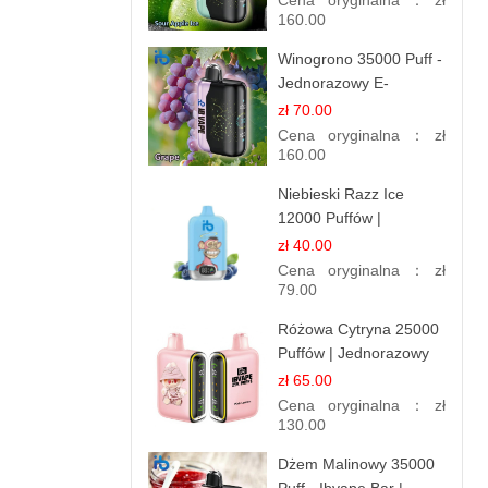
Cena oryginalna：
zł
160.00
Winogrono 35000 Puff -
Jednorazowy E-
papieros | Soczysty
zł 70.00
Smak Winogron
Cena oryginalna：
zł
160.00
Niebieski Razz Ice
12000 Puffów |
Jednorazowy E-
zł 40.00
papieros | Jagodowy
Cena oryginalna：
zł
Chłód
79.00
Różowa Cytryna 25000
Puffów | Jednorazowy
E-papieros
zł 65.00
Cena oryginalna：
zł
130.00
Dżem Malinowy 35000