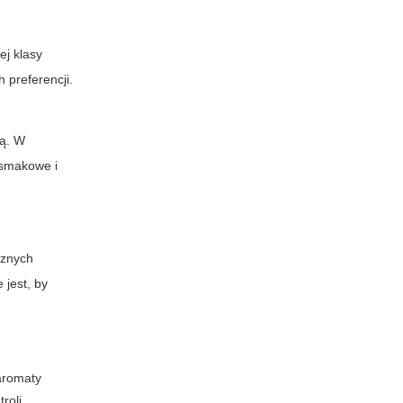
ej klasy
 preferencji.
ią. W
 smakowe i
cznych
 jest, by
aromaty
roli