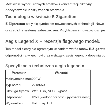
Możliwość wyboru różnych smaków i koncentracji nikotyny
Zdecydowanie lepszy zapach otoczenia
Technologia w świecie E-Zigaretten
E-Zigaretten
stały się symbolem nowoczesnych technologii. Nowe 
oraz solidne systemy zabezpieczeń. Przykładem innowacyjności je
Aegis Legend X – recenzja flagowego modelu
Ten model cieszy się ogromnym uznaniem wśród fanów
E-Zigaret
odporności na wilgoć, pył oraz wstrząsy.
aegis legend x
dopełnia po
Specyfikacja techniczna aegis legend x
Parametr
Wartość
Maksymalna moc
200W
Typ baterii
2x18650
Obsługa trybów
Wat, TCR, VPC, Bypass
Odporność
IP68 (wodoodporność i pyłoszczelność)
Wyświetlacz
Kolorowy TFT