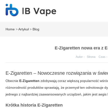
Home
>
Artykuł
>
Blog
E-Zigaretten nowa era z E
Autor：
Strona
Czas
E-Zigaretten – Nowoczesne rozwiązania w świe
Obecnie
E-Zigaretten
zdobywają coraz większą popularność wśród 
różnorodność produktów sprawiają, że przemysł ten odnotowuje dyn
jednego z najbardziej zaawansowanych urządzeń, jakim jest
aegis 
Krótka historia E-Zigaretten