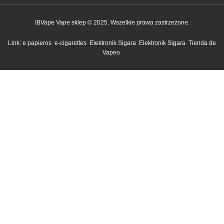
IBVape Vape sklep © 2025. Wszelkie prawa zastrzeżone.
Link:
e papieros
e-cigarettes
Elektronik Sigara
Elektronik Sigara
Tienda de
Vapeo