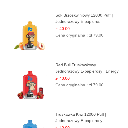
Sok Brzoskwiniowy 12000 Puff |
Jednorazowy E-papieros |
Owocowy Smak
zł 40.00
Cena oryginalna：
zł 79.00
Red Bull Truskawkowy
Jednorazowy E-papierosy | Energy
Drink Smak
zł 40.00
Cena oryginalna：
zł 79.00
Truskawka Kiwi 12000 Puff |
Jednorazowy E-papierosy |
Owocowa Mieszanka
zł 40.00