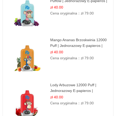
Puffów | Jednorazowy E-papieros |
Owocowy Miks
zł 40.00
Cena oryginalna：
zł 79.00
Mango Ananas Brzoskwinia 12000
Puff | Jednorazowy E-papieros |
Tropikalny Smak
zł 40.00
Cena oryginalna：
zł 79.00
Lody Arbuzowe 12000 Puff |
Jednorazowy E-papieros |
Deserowy Smak
zł 40.00
Cena oryginalna：
zł 79.00