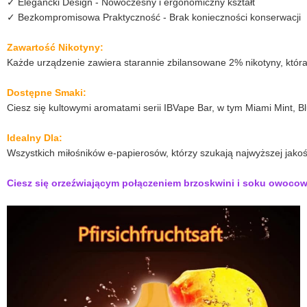
✓ Elegancki Design - Nowoczesny i ergonomiczny kształt
✓ Bezkompromisowa Praktyczność - Brak konieczności konserwacji
Zawartość Nikotyny:
Każde urządzenie zawiera starannie zbilansowane 2% nikotyny, która
Dostępne Smaki:
Ciesz się kultowymi aromatami serii IBVape Bar, w tym Miami Mint, B
Idealny Dla:
Wszystkich miłośników e-papierosów, którzy szukają najwyższej jako
Ciesz się orzeźwiającym połączeniem brzoskwini i soku owocowe