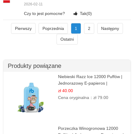
2026-02-11
Czy to jest pomocne?
Tak(
0
)
Pierwszy
Poprzednia
1
2
Następny
Ostatni
Produkty powiązane
Niebieski Razz Ice 12000 Puffów |
Jednorazowy E-papieros |
Jagodowy Chłód
zł 40.00
Cena oryginalna：
zł 79.00
Porzeczka Winogronowa 12000