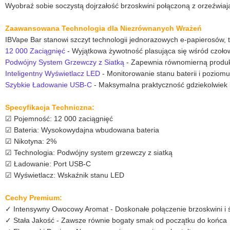
Wyobraź sobie soczystą dojrzałość brzoskwini połączoną z orzeźwiaj
Zaawansowana Technologia dla Niezrównanych Wrażeń
IBVape Bar stanowi szczyt technologii jednorazowych e-papierosów, 
12 000 Zaciągnięć
- Wyjątkowa żywotność plasująca się wśród czoło
Podwójny System Grzewczy z Siatką
- Zapewnia równomierną produk
Inteligentny Wyświetlacz LED
- Monitorowanie stanu baterii i poziomu
Szybkie Ładowanie USB-C
- Maksymalna praktyczność gdziekolwiek i
Specyfikacja Techniczna:
☑ Pojemność: 12 000 zaciągnięć
☑ Bateria: Wysokowydajna wbudowana bateria
☑ Nikotyna: 2%
☑ Technologia: Podwójny system grzewczy z siatką
☑ Ładowanie: Port USB-C
☑ Wyświetlacz: Wskaźnik stanu LED
Cechy Premium:
✓ Intensywny Owocowy Aromat - Doskonałe połączenie brzoskwini 
✓ Stała Jakość - Zawsze równie bogaty smak od początku do końca