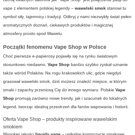
vape z elementem polskiej legendy –
wawelski smok
stanowi tu
symbol siły, tajemnicy i tradycji. Odkryj z nami niezwykły świat pełen
aromatycznych doznań, ciekawych produktów i magicznej
atmosfery prosto spod Wawelu.
Początki fenomenu Vape Shop w Polsce
Choć pierwsze e-papierosy pojawiły się na rynku światowym
stosunkowo niedawno,
Vape Shop
bardzo szybko zyskał uznanie
także wśród Polaków. Na rogu krakowskich ulic, gdzie niegdyś
grasował
wawelski smok
, dziś możesz znaleźć miejsce, w którym
smaki i zapachy przeniosą Cię do innego wymiaru. Polskie
Vape
Shop
promują zarówno nowe trendy, jak i szacunek do lokalnych
legend, tworząc idealną przestrzeń dla fanów wapowania i historii.
Oferta Vape Shop – produkty inspirowane wawelskim
smokiem
Wysokiej jakości
liquidy vape
– unikalne kompozycje smakowe