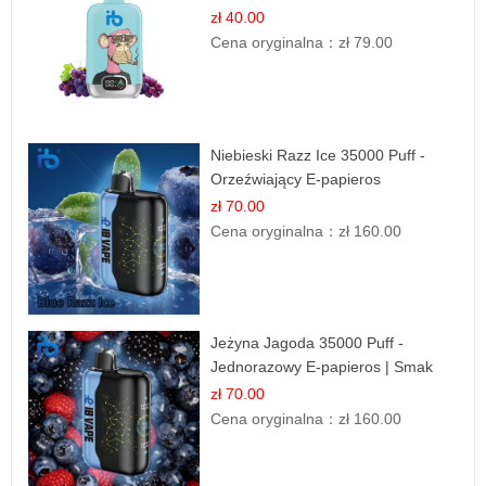
Owocowy Miks
zł 40.00
Cena oryginalna：
zł 79.00
Niebieski Razz Ice 35000 Puff -
Orzeźwiający E-papieros
Jednorazowy | IBVAPE
zł 70.00
Cena oryginalna：
zł 160.00
Jeżyna Jagoda 35000 Puff -
Jednorazowy E-papieros | Smak
Leśnych Owoców
zł 70.00
Cena oryginalna：
zł 160.00