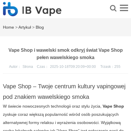
Home
>
Artykuł
>
Blog
Vape Shop i wawelski smok odkryj świat Vape Shop
pełen wawelskiego smoka
Autor：
Strona
Czas：
2025-10-18T09:20:09+00:00
Trzask：
255
Vape Shop – Twoje centrum kultury vapingowej
pod znakiem wawelskiego smoka
W świecie nowoczesnych technologii oraz stylu życia,
Vape Shop
zyskuje coraz większą popularność wśród osób poszukujących
alternatywnej formy relaksu i wyrażenia osobowości. Wyjątkową
cechą lokalnych salonów jak “Vape Shop” jest połączenie pasji do