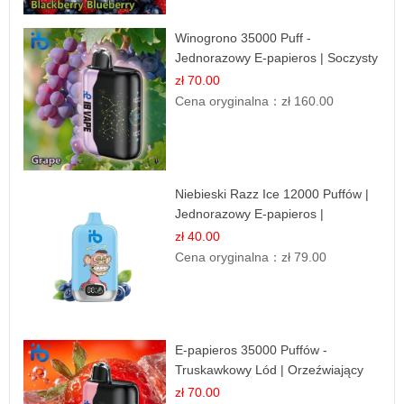
Winogrono 35000 Puff -
Jednorazowy E-papieros | Soczysty
Smak Winogron
zł 70.00
Cena oryginalna：
zł 160.00
Niebieski Razz Ice 12000 Puffów |
Jednorazowy E-papieros |
Jagodowy Chłód
zł 40.00
Cena oryginalna：
zł 79.00
E-papieros 35000 Puffów -
Truskawkowy Lód | Orzeźwiający
Smak
zł 70.00