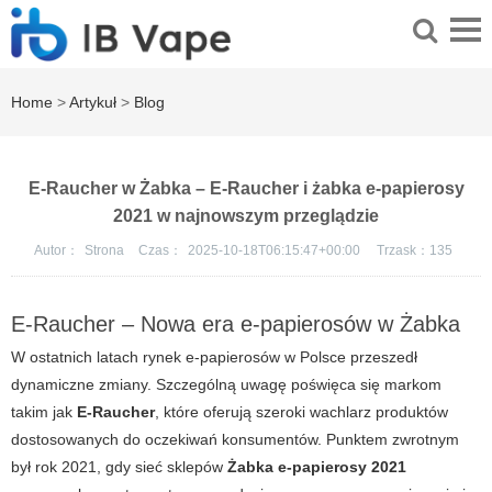
Home
>
Artykuł
>
Blog
E-Raucher w Żabka – E-Raucher i żabka e-papierosy
2021 w najnowszym przeglądzie
Autor：
Strona
Czas：
2025-10-18T06:15:47+00:00
Trzask：
135
E-Raucher – Nowa era e-papierosów w Żabka
W ostatnich latach rynek e-papierosów w Polsce przeszedł
dynamiczne zmiany. Szczególną uwagę poświęca się markom
takim jak
E-Raucher
, które oferują szeroki wachlarz produktów
dostosowanych do oczekiwań konsumentów. Punktem zwrotnym
był rok 2021, gdy sieć sklepów
Żabka e-papierosy 2021