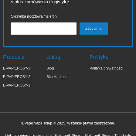
status zamówienia i logistykę.
Skrzynka pocztowa / telefon
Products
Usługi
Polityka
E-PAPIEROSY-3
Blog
Polityka prywatności
E-PAPIEROSY-2
Site Haritası
E-PAPIEROSY-1
IBVape Vape sklep © 2025. Wszelkie prawa zastrzeżone.
✕
Ma***a
Link:
e papieros
e-cigarettes
Elektronik Sigara
Elektronik Sigara
Tienda de