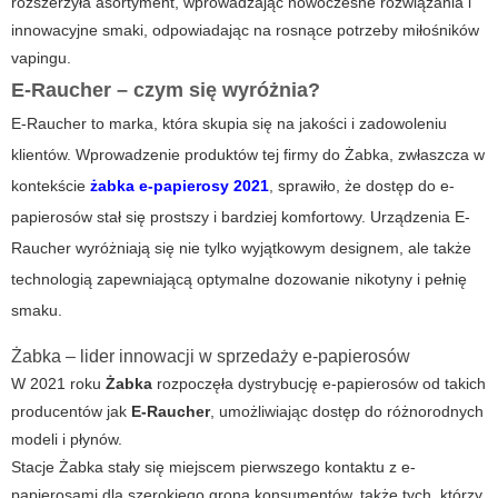
rozszerzyła asortyment, wprowadzając nowoczesne rozwiązania i
innowacyjne smaki, odpowiadając na rosnące potrzeby miłośników
vapingu.
E-Raucher – czym się wyróżnia?
E-Raucher to marka, która skupia się na jakości i zadowoleniu
klientów. Wprowadzenie produktów tej firmy do Żabka, zwłaszcza w
kontekście
żabka e-papierosy 2021
, sprawiło, że dostęp do e-
papierosów stał się prostszy i bardziej komfortowy. Urządzenia E-
Raucher wyróżniają się nie tylko wyjątkowym designem, ale także
technologią zapewniającą optymalne dozowanie nikotyny i pełnię
smaku.
Żabka – lider innowacji w sprzedaży e-papierosów
W 2021 roku
Żabka
rozpoczęła dystrybucję e-papierosów od takich
producentów jak
E-Raucher
, umożliwiając dostęp do różnorodnych
modeli i płynów.
Stacje Żabka stały się miejscem pierwszego kontaktu z e-
papierosami dla szerokiego grona konsumentów, także tych, którzy