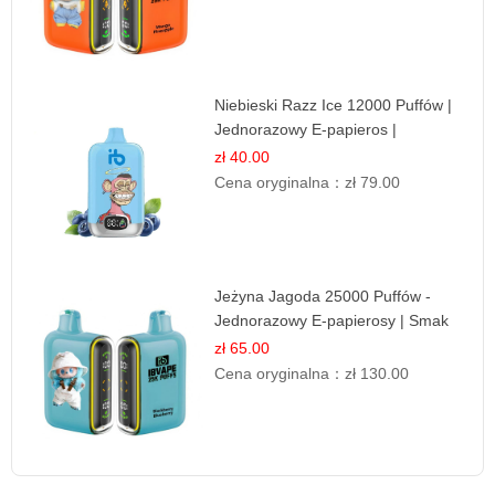
Niebieski Razz Ice 12000 Puffów |
Jednorazowy E-papieros |
Jagodowy Chłód
zł 40.00
Cena oryginalna：
zł 79.00
Jeżyna Jagoda 25000 Puffów -
Jednorazowy E-papierosy | Smak
Leśnych Owoców
zł 65.00
Cena oryginalna：
zł 130.00