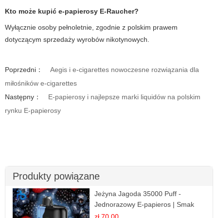
Kto może kupić e-papierosy E-Raucher?
Wyłącznie osoby pełnoletnie, zgodnie z polskim prawem
dotyczącym sprzedaży wyrobów nikotynowych.
Poprzedni：
Aegis i e-cigarettes nowoczesne rozwiązania dla
miłośników e-cigarettes
Następny：
E-papierosy i najlepsze marki liquidów na polskim
rynku E-papierosy
Produkty powiązane
Jeżyna Jagoda 35000 Puff -
Jednorazowy E-papieros | Smak
Leśnych Owoców
zł 70.00