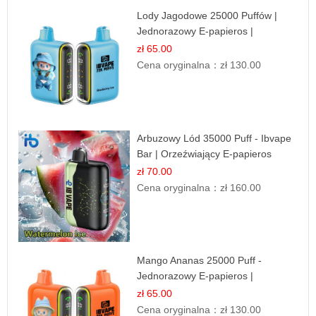
Lody Jagodowe 25000 Puffów |
Jednorazowy E-papieros |
Deserowy Smak
zł 65.00
Cena oryginalna：
zł 130.00
Arbuzowy Lód 35000 Puff - Ibvape
Bar | Orzeźwiający E-papieros
Jednorazowy
zł 70.00
Cena oryginalna：
zł 160.00
Mango Ananas 25000 Puff -
Jednorazowy E-papieros |
Egzotyczny Smak
zł 65.00
Cena oryginalna：
zł 130.00