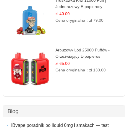
Truskawka Kiwi 12000 Puff |
Jednorazowy E-papierosy |
Owocowa Mieszanka
zł 40.00
Cena oryginalna：
zł 79.00
Arbuzowy Lód 25000 Puffów -
Orzeźwiający E-papieros
Jednorazowy
zł 65.00
Cena oryginalna：
zł 130.00
Blog
IBvape poradnik po liquid 0mg i smakach — test