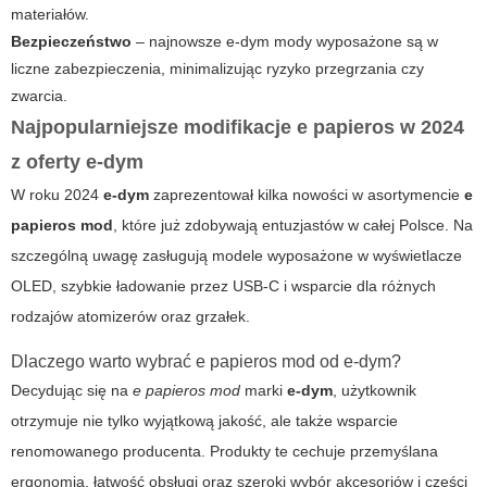
materiałów.
Bezpieczeństwo
– najnowsze
e-dym
mody wyposażone są w
liczne zabezpieczenia, minimalizując ryzyko przegrzania czy
zwarcia.
Najpopularniejsze modifikacje e papieros w 2024
z oferty e-dym
W roku 2024
e-dym
zaprezentował kilka nowości w asortymencie
e
papieros mod
, które już zdobywają entuzjastów w całej Polsce. Na
szczególną uwagę zasługują modele wyposażone w wyświetlacze
OLED, szybkie ładowanie przez USB-C i wsparcie dla różnych
rodzajów atomizerów oraz grzałek.
Dlaczego warto wybrać e papieros mod od e-dym?
Decydując się na
e papieros mod
marki
e-dym
, użytkownik
otrzymuje nie tylko wyjątkową jakość, ale także wsparcie
renomowanego producenta. Produkty te cechuje przemyślana
ergonomia, łatwość obsługi oraz szeroki wybór akcesoriów i części