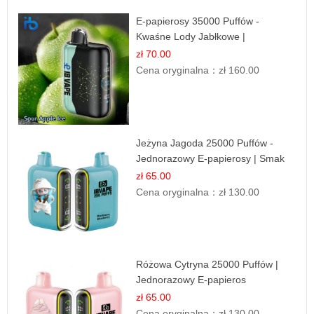
E-papierosy 35000 Puffów -
Kwaśne Lody Jabłkowe |
Orzeźwiający Smak
zł 70.00
Cena oryginalna：
zł 160.00
Jeżyna Jagoda 25000 Puffów -
Jednorazowy E-papierosy | Smak
Leśnych Owoców
zł 65.00
Cena oryginalna：
zł 130.00
Różowa Cytryna 25000 Puffów |
Jednorazowy E-papieros
zł 65.00
Cena oryginalna：
zł 130.00