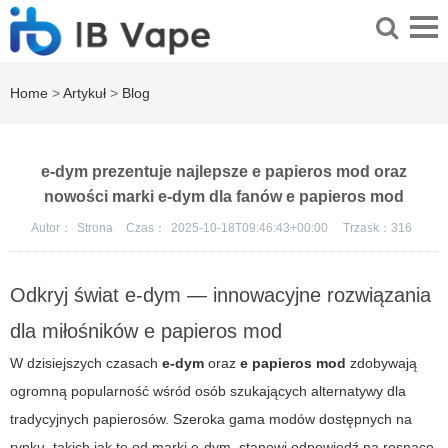
Home
>
Artykuł
>
Blog
e-dym prezentuje najlepsze e papieros mod oraz
nowości marki e-dym dla fanów e papieros mod
Autor：
Strona
Czas：
2025-10-18T09:46:43+00:00
Trzask：
316
Odkryj świat e-dym — innowacyjne rozwiązania
dla miłośników e papieros mod
W dzisiejszych czasach
e-dym
oraz
e papieros mod
zdobywają
ogromną popularność wśród osób szukających alternatywy dla
tradycyjnych papierosów. Szeroka gama modów dostępnych na
rynku, takich jak te od marki
e-dym
, stanowi odpowiedź na rosnące