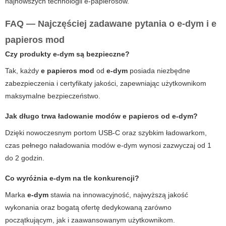
najnowszych technologii e-papierosów.
FAQ — Najczęściej zadawane pytania o e-dym i e
papieros mod
Czy produkty e-dym są bezpieczne?
Tak, każdy
e papieros mod
od
e-dym
posiada niezbędne
zabezpieczenia i certyfikaty jakości, zapewniając użytkownikom
maksymalne bezpieczeństwo.
Jak długo trwa ładowanie modów e papieros od e-dym?
Dzięki nowoczesnym portom USB-C oraz szybkim ładowarkom,
czas pełnego naładowania modów
e-dym
wynosi zazwyczaj od 1
do 2 godzin.
Co wyróżnia e-dym na tle konkurencji?
Marka
e-dym
stawia na innowacyjność, najwyższą jakość
wykonania oraz bogatą ofertę dedykowaną zarówno
początkującym, jak i zaawansowanym użytkownikom.