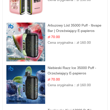
Arbuzowy Lód 35000 Puff - Ibvape
Bar | Orzeźwiający E-papieros
Jednorazowy
zł 70.00
Cena oryginalna：
zł 160.00
Niebieski Razz Ice 35000 Puff -
Orzeźwiający E-papieros
Jednorazowy | IBVAPE
zł 70.00
Cena oryginalna：
zł 160.00