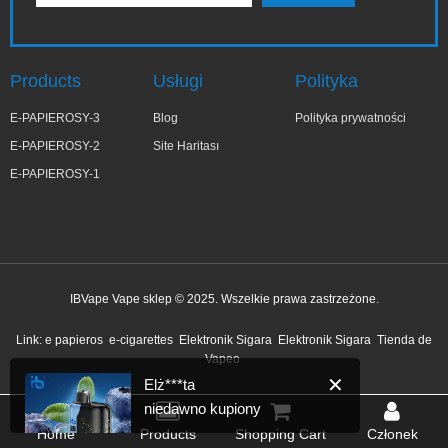
Products
Usługi
Polityka
E-PAPIEROSY-3
Blog
Polityka prywatności
E-PAPIEROSY-2
Site Haritası
E-PAPIEROSY-1
IBVape Vape sklep © 2025. Wszelkie prawa zastrzeżone.
✕
Elż***ta
Link:
e papieros
e-cigarettes
Elektronik Sigara
Elektronik Sigara
Tienda de
niedawno kupiony
Vapeo
5 minut temu
Home
Products
Shopping Cart
Członek