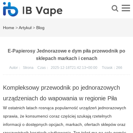
Home
>
Artykuł
>
Blog
E-Papierosy Jednorazowe e dym piła przewodnik po
sklepach markach i cenach
Autor：
Strona
Czas：
2025-12-18T21:42:13+00:00
Trzask：
266
Kompleksowy przewodnik po jednorazowych
urządzeniach do wapowania w regionie Piła
W ostatnich latach rosnąca popularność urządzeń jednorazowych
sprawia, że konsumenci coraz częściej szukają rzetelnych
informacji o dostępnych opcjach, markach, ofertach sklepów oraz
rzeczywistych kosztach użytkowania. Ten tekst ma na celu pomóc