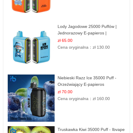
Lody Jagodowe 25000 Puffów |
Jednorazowy E-papieros |
Deserowy Smak
zł 65.00
Cena oryginalna：
zł 130.00
Niebieski Razz Ice 35000 Puff -
Orzeźwiający E-papieros
Jednorazowy | IBVAPE
zł 70.00
Cena oryginalna：
zł 160.00
Truskawka Kiwi 35000 Puff - Ibvape