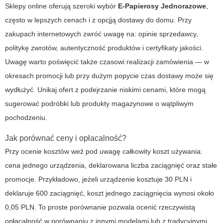
Sklepy online oferują szeroki wybór
E-Papierosy Jednorazowe
,
często w lepszych cenach i z opcjją dostawy do domu. Przy
zakupach internetowych zwróć uwagę na: opinie sprzedawcy,
politykę zwrotów, autentyczność produktów i certyfikaty jakości.
Uwagę warto poświęcić także czasowi realizacji zamówienia — w
okresach promocji lub przy dużym popycie czas dostawy może się
wydłużyć. Unikaj ofert z podejrzanie niskimi cenami, które mogą
sugerować podróbki lub produkty magazynowe o wątpliwym
pochodzeniu.
Jak porównać ceny i opłacalność?
Przy ocenie kosztów weź pod uwagę całkowity koszt używania:
cena jednego urządzenia, deklarowana liczba zaciągnięć oraz stałe
promocje. Przykładowo, jeżeli urządzenie kosztuje 30 PLN i
deklaruje 600 zaciągnięć, koszt jednego zaciągnięcia wynosi około
0,05 PLN. To proste porównanie pozwala ocenić rzeczywistą
opłacalność w porównaniu z innymi modelami lub z tradycyjnymi