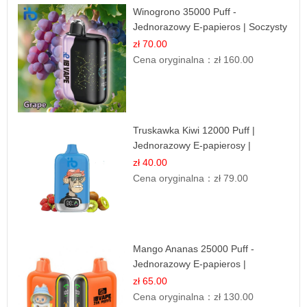
Winogrono 35000 Puff -
Jednorazowy E-papieros | Soczysty
Smak Winogron
zł 70.00
Cena oryginalna：
zł 160.00
Truskawka Kiwi 12000 Puff |
Jednorazowy E-papierosy |
Owocowa Mieszanka
zł 40.00
Cena oryginalna：
zł 79.00
Mango Ananas 25000 Puff -
Jednorazowy E-papieros |
Egzotyczny Smak
zł 65.00
Cena oryginalna：
zł 130.00