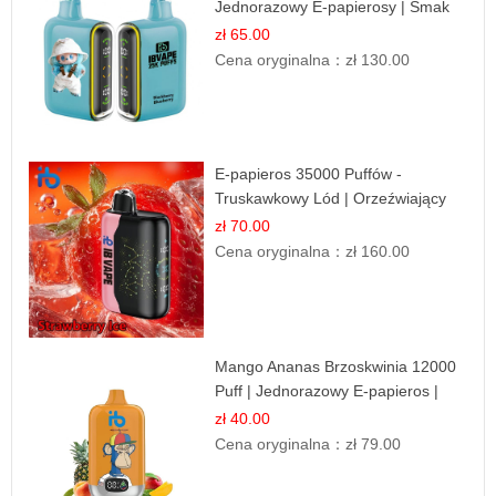
Jednorazowy E-papierosy | Smak
Leśnych Owoców
zł 65.00
Cena oryginalna：
zł 130.00
E-papieros 35000 Puffów -
Truskawkowy Lód | Orzeźwiający
Smak
zł 70.00
Cena oryginalna：
zł 160.00
Mango Ananas Brzoskwinia 12000
Puff | Jednorazowy E-papieros |
Tropikalny Smak
zł 40.00
Cena oryginalna：
zł 79.00