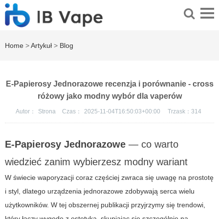
Home
>
Artykuł
>
Blog
E-Papierosy Jednorazowe recenzja i porównanie - cross
różowy jako modny wybór dla vaperów
Autor：
Strona
Czas：
2025-11-04T16:50:03+00:00
Trzask：
314
E-Papierosy Jednorazowe
— co warto
wiedzieć zanim wybierzesz modny wariant
W świecie waporyzacji coraz częściej zwraca się uwagę na prostotę
i styl, dlatego urządzenia jednorazowe zdobywają serca wielu
użytkowników. W tej obszernej publikacji przyjrzymy się trendowi,
który łączy wygodę z estetyką, skupiając się szczególnie na