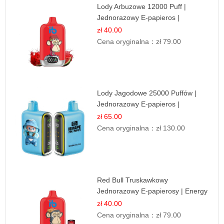
Lody Arbuzowe 12000 Puff |
Jednorazowy E-papieros |
Deserowy Smak
zł 40.00
Cena oryginalna：
zł 79.00
Lody Jagodowe 25000 Puffów |
Jednorazowy E-papieros |
Deserowy Smak
zł 65.00
Cena oryginalna：
zł 130.00
Red Bull Truskawkowy
Jednorazowy E-papierosy | Energy
Drink Smak
zł 40.00
Cena oryginalna：
zł 79.00