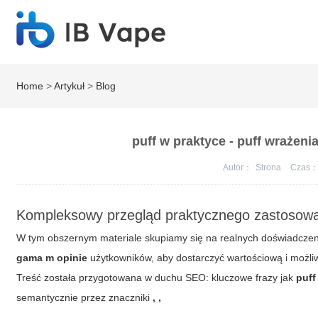
Home
>
Artykuł
>
Blog
puff w praktyce - puff wrażen
Autor：
Strona
Czas
Kompleksowy przegląd praktycznego zastosow
W tym obszernym materiale skupiamy się na realnych doświadczen
gama m opinie
użytkowników, aby dostarczyć wartościową i możliw
Treść została przygotowana w duchu SEO: kluczowe frazy jak
puff
semantycznie przez znaczniki
,
,