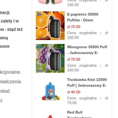
Cena oryginalna：
zł
130.00
macji.
E-papieros 35000
Puffów - Dżem
zalety i w
Pomarańczowy |
zł 70.00
w - stąd też
Aromatyczny i
Cena oryginalna：
zł
Długotrwały
160.00
ywną
iusze
Winogrono 35000 Puff
- Jednorazowy E-
papieros | Soczysty
zł 70.00
Smak Winogron
Cena oryginalna：
zł
160.00
kcjonalne.
Truskawka Kiwi 12000
iadczenia
Puff | Jednorazowy E-
yskać
papierosy | Owocowa
zł 40.00
Mieszanka
Cena oryginalna：
zł
ci
79.00
Red Bull