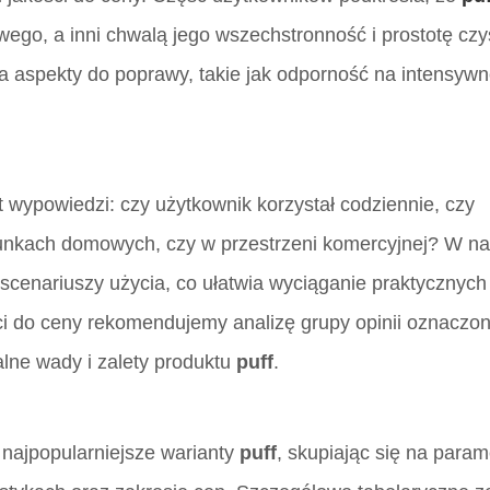
ego, a inni chwalą jego wszechstronność i prostotę czy
na aspekty do poprawy, takie jak odporność na intensyw
t wypowiedzi: czy użytkownik korzystał codziennie, czy
runkach domowych, czy w przestrzeni komercyjnej? W n
scenariuszy użycia, co ułatwia wyciąganie praktycznyc
i do ceny rekomendujemy analizę grupy opinii oznaczon
alne wady i zalety produktu
puff
.
ajpopularniejsze warianty
puff
, skupiając się na param