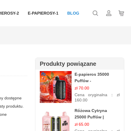
IEROSY-2
E-PAPIEROSY-1
BLOG
Produkty powiązane
E-papieros 35000
Puffów -
Truskawkowy Lód |
zł 70.00
Orzeźwiający Smak
Cena oryginalna：
zł
amy dostępne
160.00
sty produktu.
Różowa Cytryna
ione
25000 Puffów |
Jednorazowy E-
zł 65.00
papieros