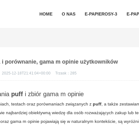
HOME
O NAS
E-PAPIEROSY-3
E-PAP
ia i porównanie, gama m opinie użytkowników
：
2025-12-18T21:41:04+00:00
Trzask：
285
ania
puff
i zbiór
gama m opinie
iach, testach oraz porównaniach związanych z
puff
, a także zestawi
ie najbardziej obiektywną wiedzę dla osób rozważających zakup lub te
oraz
gama m opinie
pojawiają się w naturalnym kontekście, są wyróżn