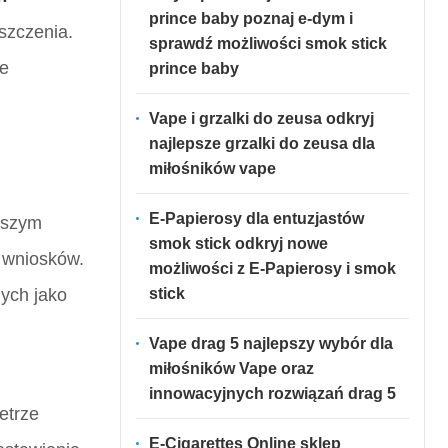
prince baby poznaj e-dym i
szczenia.
sprawdź możliwości smok stick
ne
prince baby
Vape i grzalki do zeusa odkryj
najlepsze grzalki do zeusa dla
miłośników vape
E-Papierosy dla entuzjastów
aszym
smok stick odkryj nowe
h wniosków.
możliwości z E-Papierosy i smok
stick
ych jako
Vape drag 5 najlepszy wybór dla
miłośników Vape oraz
innowacyjnych rozwiązań drag 5
etrze
E-Cigarettes Online sklep