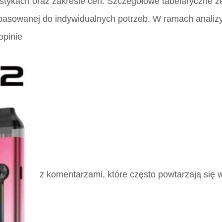
ystykach oraz zakresie cen. Szczegółowe tabelaryczne z
opasowanej do indywidualnych potrzeb. W ramach analiz
opinie
z komentarzami, które często powtarzają się 