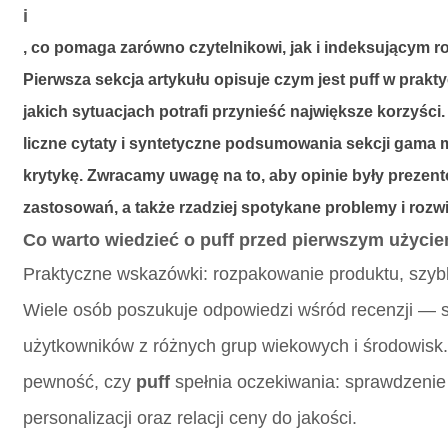
i
, co pomaga zarówno czytelnikowi, jak i indeksującym r
Pierwsza sekcja artykułu opisuje czym jest
puff
w praktyc
jakich sytuacjach potrafi przynieść największe korzyści
liczne cytaty i syntetyczne podsumowania sekcji
gama m
krytykę. Zwracamy uwagę na to, aby opinie były prez
zastosowań, a także rzadziej spotykane problemy i rozw
Co warto wiedzieć o
puff
przed pierwszym użyci
Praktyczne wskazówki: rozpakowanie produktu, szybk
Wiele osób poszukuje odpowiedzi wśród recenzji — 
użytkowników z różnych grup wiekowych i środowisk.
pewność, czy
puff
spełnia oczekiwania: sprawdzenie 
personalizacji oraz relacji ceny do jakości.