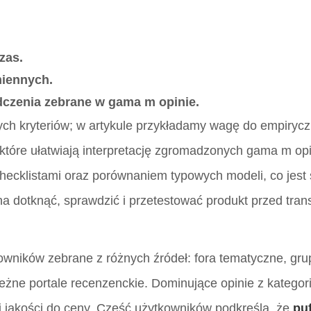
zas.
miennych.
dczenia zebrane w
gama m opinie
.
ch kryteriów; w artykule przykładamy wagę do empiryc
tóre ułatwiają interpretację zgromadzonych
gama m opi
hecklistami oraz porównaniem typowych modeli, co jest
 dotknąć, sprawdzić i przetestować produkt przed tran
owników zebrane z różnych źródeł: fora tematyczne, gru
eżne portale recenzenckie. Dominujące opinie z kategor
cji jakości do ceny. Część użytkowników podkreśla, że
puf