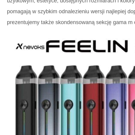
użytkowym, estetyce, dostępnych rozmiarach i kolor
pomagają w szybkim odnalezieniu wersji najlepiej d
prezentujemy także skondensowaną sekcję
gama m 