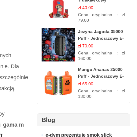
Truskawkowy
Jednorazowy E-
zł 40.00
papierosy | Energy
Cena oryginalna：
zł
Drink Smak
79.00
Jeżyna Jagoda 35000
Puff - Jednorazowy E-
papieros | Smak
zł 70.00
Leśnych Owoców
Cena oryginalna：
zł
znych
160.00
nie
. Dla
Mango Ananas 25000
Puff - Jednorazowy E-
 szczególnie
papieros | Egzotyczny
zł 65.00
sakcją.
Smak
Cena oryginalna：
zł
130.00
py
Blog
ii
gama m
e-dym prezentuje smok stick
f