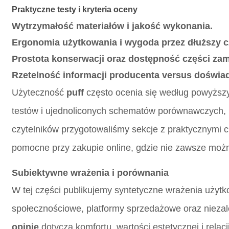
Praktyczne testy i kryteria oceny
Wytrzymałość materiałów i jakość wykonania.
Ergonomia użytkowania i wygoda przez dłuższy c
Prostota konserwacji oraz dostępność części za
Rzetelność informacji producenta versus doświa
Użyteczność
puff
często ocenia się według powyższy
testów i ujednoliconych schematów porównawczych, k
czytelników przygotowaliśmy sekcje z praktycznymi c
pomocne przy zakupie online, gdzie nie zawsze można
Subiektywne wrażenia i porównania
W tej części publikujemy syntetyczne wrażenia użytk
społecznościowe, platformy sprzedażowe oraz niezal
opinie
dotyczą komfortu, wartości estetycznej i rela