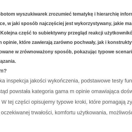
obotom wyszukiwarek zrozumieć tematykę i hierarchię infor
e, w jaki sposób najczęściej jest wykorzystywany, jakie ma 
. Kolejna część to subiektywny przegląd reakcji użytkownikó
 opinie
, które zawierają zarówno pochwały, jak i konstrukt
entowane w zrównoważony sposób, pokazując typowe scenar
iązania.
em?
a inspekcja jakości wykończenia, podstawowe testy fun
stąd powstała kategoria
gama m opinie
omawiająca dośw
 W tej części opisujemy typowe kroki, które pomagają z
oczekiwanej trwałości, komfortu użytkowania, możliwoś