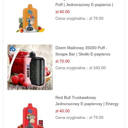
Puff | Jednorazowy E-papieros |
Tropikalny Smak
zł 40.00
Cena oryginalna：
zł 79.00
Dżem Malinowy 35000 Puff -
Ibvape Bar | Słodki E-papieros
Jednorazowy
zł 70.00
Cena oryginalna：
zł 160.00
Red Bull Truskawkowy
Jednorazowy E-papierosy | Energy
Drink Smak
zł 40.00
Cena oryginalna：
zł 79.00