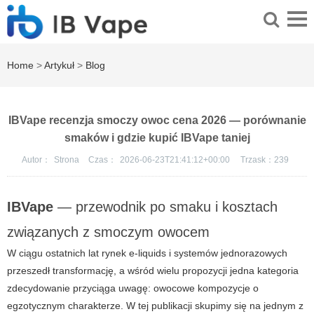
Home
>
Artykuł
>
Blog
IBVape recenzja smoczy owoc cena 2026 — porównanie
smaków i gdzie kupić IBVape taniej
Autor：
Strona
Czas：
2026-06-23T21:41:12+00:00
Trzask：
239
IBVape
— przewodnik po smaku i kosztach
związanych z smoczym owocem
W ciągu ostatnich lat rynek e-liquids i systemów jednorazowych
przeszedł transformację, a wśród wielu propozycji jedna kategoria
zdecydowanie przyciąga uwagę: owocowe kompozycje o
egzotycznym charakterze. W tej publikacji skupimy się na jednym z