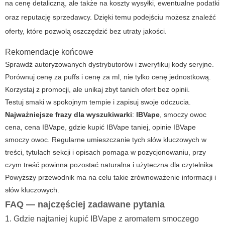
na cenę detaliczną, ale także na koszty wysyłki, ewentualne podatki
oraz reputację sprzedawcy. Dzięki temu podejściu możesz znaleźć
oferty, które pozwolą oszczędzić bez utraty jakości.
Rekomendacje końcowe
Sprawdź autoryzowanych dystrybutorów i zweryfikuj kody seryjne.
Porównuj cenę za puffs i cenę za ml, nie tylko cenę jednostkową.
Korzystaj z promocji, ale unikaj zbyt tanich ofert bez opinii.
Testuj smaki w spokojnym tempie i zapisuj swoje odczucia.
Najważniejsze frazy dla wyszukiwarki
:
IBVape
,
smoczy owoc
cena
, cena IBVape, gdzie kupić IBVape taniej, opinie IBVape
smoczy owoc. Regularne umieszczanie tych słów kluczowych w
treści, tytułach sekcji i opisach pomaga w pozycjonowaniu, przy
czym treść powinna pozostać naturalna i użyteczna dla czytelnika.
Powyższy przewodnik ma na celu takie zrównoważenie informacji i
słów kluczowych.
FAQ — najczęściej zadawane pytania
1. Gdzie najtaniej kupić IBVape z aromatem smoczego