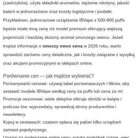
(zastrzyków), użyte składniki aromatów, stężenie nikotyny, jakość
baterii w jednorazówce oraz koszty logistyczne i podatki.
Przykładowo, jednorazowe urządzenie
IBVape
z 500-800 puffs
będzie miało inną cenę niż model premium oferujący większą
pojemność i bardziej złożony aromat smoczego owocu. Jeżeli
tropisz informacje o
smoczy owoc cena
w 2026 roku, warto
sprawdzić zarówno ceny detaliczne, jak i koszty związane z wysyłką
oraz akcjami promocyjnymi w sklepach online.
Porównanie cen — jak mądrze wybierać?
Porównywarki cenowe: używaj tabel porównawczych i filtrów, aby
zestawić modele IBVape według ceny za puffs lub cena za ml.
Promocje sezonowe: wiele sklepów oferuje obniżki w święta i
podczas tzw. wyprzedaży, sprawdzaj strony producentów i
newslettery.
Kupuj w zestawach: czasem opłaca się pakiet kilku urządzeń
zamiast pojedynczego.
Uważaj na podejrzanie niskie ceny: ryzyko podróbek rośnie, więc