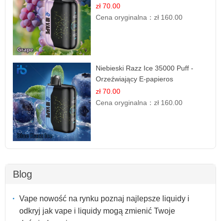
Smak Winogron
zł 70.00
Cena oryginalna：
zł 160.00
Niebieski Razz Ice 35000 Puff -
Orzeźwiający E-papieros
Jednorazowy | IBVAPE
zł 70.00
Cena oryginalna：
zł 160.00
Blog
Vape nowość na rynku poznaj najlepsze liquidy i
odkryj jak vape i liquidy mogą zmienić Twoje