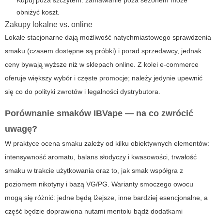
Kupuj poza szczytem: zamawianie poza sezonem może
obniżyć koszt.
Zakupy lokalne vs. online
Lokale stacjonarne dają możliwość natychmiastowego sprawdzenia
smaku (czasem dostępne są próbki) i porad sprzedawcy, jednak
ceny bywają wyższe niż w sklepach online. Z kolei e-commerce
oferuje większy wybór i częste promocje; należy jedynie upewnić
się co do polityki zwrotów i legalności dystrybutora.
Porównanie smaków IBVape — na co zwrócić
uwagę?
W praktyce ocena smaku zależy od kilku obiektywnych elementów:
intensywność aromatu, balans słodyczy i kwasowości, trwałość
smaku w trakcie użytkowania oraz to, jak smak współgra z
poziomem nikotyny i bazą VG/PG. Warianty smoczego owocu
mogą się różnić: jedne będą lżejsze, inne bardziej esencjonalne, a
część będzie doprawiona nutami mentolu bądź dodatkami