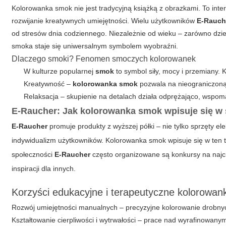
Kolorowanka smok
nie jest tradycyjną książką z obrazkami. To int
rozwijanie kreatywnych umiejętności. Wielu użytkowników
E-Rauch
od stresów dnia codziennego. Niezależnie od wieku – zarówno dzieci
smoka staje się uniwersalnym symbolem wyobraźni.
Dlaczego smoki? Fenomen smoczych kolorowanek
W kulturze popularnej
smok
to symbol siły, mocy i przemiany. 
Kreatywność –
kolorowanka smok
pozwala na nieograniczoną 
Relaksacja – skupienie na detalach działa odprężająco, wspo
E-Raucher: Jak kolorowanka smok wpisuje się w 
E-Raucher
promuje produkty z wyższej półki – nie tylko sprzęty el
indywidualizm użytkowników.
Kolorowanka smok
wpisuje się w ten 
społeczności
E-Raucher
często organizowane są konkursy na najcie
inspiracji dla innych.
Korzyści edukacyjne i terapeutyczne kolorowan
Rozwój umiejętności manualnych – precyzyjne kolorowanie drobn
Kształtowanie cierpliwości i wytrwałości – prace nad wyrafinowa