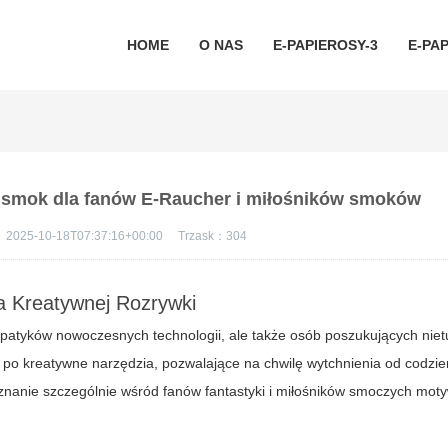
HOME
O NAS
E-PAPIEROSY-3
E-PAP
 smok dla fanów E-Raucher i miłośników smoków
：
2025-10-18T07:37:16+00:00
Trzask：
304
 Kreatywnej Rozrywki
mpatyków nowoczesnych technologii, ale także osób poszukujących nie
 po kreatywne narzędzia, pozwalające na chwilę wytchnienia od codzie
uznanie szczególnie wśród fanów fantastyki i miłośników smoczych mot