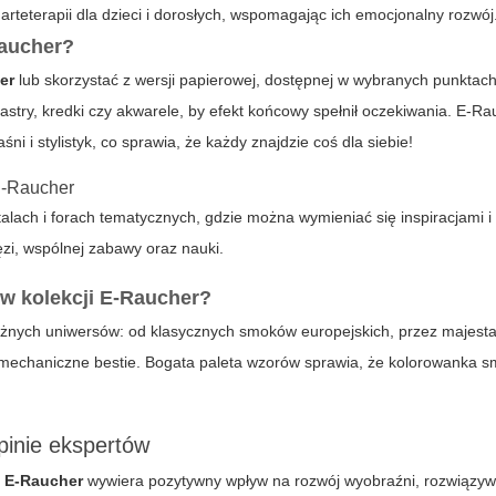
rteterapii dla dzieci i dorosłych, wspomagając ich emocjonalny rozwój
Raucher?
er
lub skorzystać z wersji papierowej, dostępnej w wybranych punktach
stry, kredki czy akwarele, by efekt końcowy spełnił oczekiwania.
E-Ra
ni i stylistyk, co sprawia, że każdy znajdzie coś dla siebie!
E-Raucher
rtalach i forach tematycznych, gdzie można wymieniać się inspiracjami
zi, wspólnej zabawy oraz nauki.
w kolekcji E-Raucher?
żnych uniwersów: od klasycznych smoków europejskich, przez majest
y mechaniczne bestie. Bogata paleta wzorów sprawia, że
kolorowanka s
pinie ekspertów
i
E-Raucher
wywiera pozytywny wpływ na rozwój wyobraźni, rozwiązyw