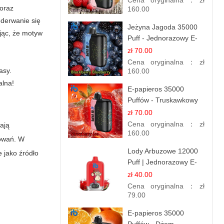
Cena oryginalna：
zł
 oraz
160.00
oderwanie się
Jeżyna Jagoda 35000
ając, że motyw
Puff - Jednorazowy E-
papieros | Smak
zł 70.00
Leśnych Owoców
Cena oryginalna：
zł
asy.
160.00
alna!
E-papieros 35000
Puffów - Truskawkowy
Lód | Orzeźwiający
zł 70.00
Smak
Cena oryginalna：
zł
lają
160.00
sowań. W
Lody Arbuzowe 12000
 jako źródło
Puff | Jednorazowy E-
papieros | Deserowy
zł 40.00
Smak
Cena oryginalna：
zł
79.00
E-papieros 35000