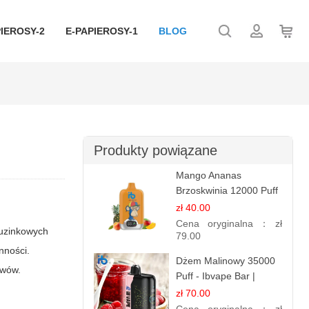
IEROSY-2
E-PAPIEROSY-1
BLOG
Produkty powiązane
Mango Ananas
Brzoskwinia 12000 Puff
| Jednorazowy E-
zł 40.00
papieros | Tropikalny
Cena oryginalna：
zł
tuzinkowych
Smak
79.00
nności.
Dżem Malinowy 35000
ywów.
Puff - Ibvape Bar |
Słodki E-papieros
zł 70.00
Jednorazowy