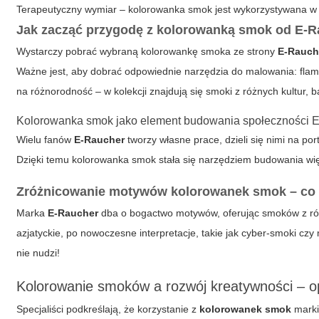
Terapeutyczny wymiar –
kolorowanka smok
jest wykorzystywana w a
Jak zacząć przygodę z kolorowanką smok od E-
Wystarczy pobrać wybraną kolorowankę smoka ze strony
E-Rauch
Ważne jest, aby dobrać odpowiednie narzędzia do malowania: flama
na różnorodność – w kolekcji znajdują się smoki z różnych kultur, baś
Kolorowanka smok jako element budowania społeczności 
Wielu fanów
E-Raucher
tworzy własne prace, dzieli się nimi na po
Dzięki temu
kolorowanka smok
stała się narzędziem budowania wię
Zróżnicowanie motywów kolorowanek smok – co 
Marka
E-Raucher
dba o bogactwo motywów, oferując smoków z ró
azjatyckie, po nowoczesne interpretacje, takie jak cyber-smoki cz
nie nudzi!
Kolorowanie smoków a rozwój kreatywności – o
Specjaliści podkreślają, że korzystanie z
kolorowanek smok
mark