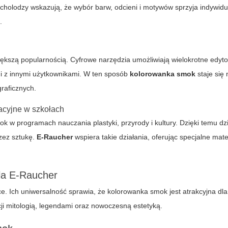
holodzy wskazują, że wybór barw, odcieni i motywów sprzyja indywidua
.
iększą popularnością. Cyfrowe narzędzia umożliwiają wielokrotne edyt
mi z innymi użytkownikami. W ten sposób
kolorowanka smok
staje się 
graficznych.
acyjne w szkołach
mok
w programach nauczania plastyki, przyrody i kultury. Dzięki temu dzi
zez sztukę.
E-Raucher
wspiera takie działania, oferując specjalne mate
dla E-Raucher
uce. Ich uniwersalność sprawia, że
kolorowanka smok
jest atrakcyjna dla
acji mitologią, legendami oraz nowoczesną estetyką.