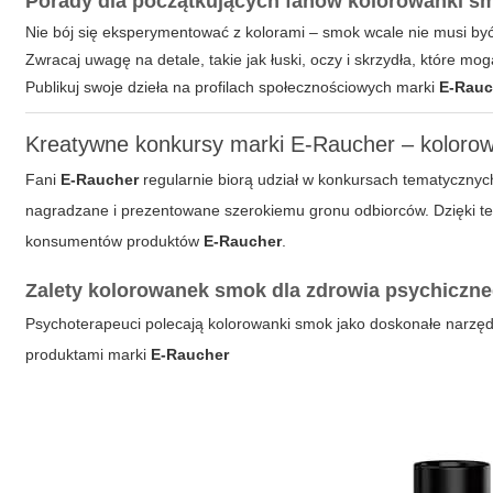
Porady dla początkujących fanów kolorowanki s
Nie bój się eksperymentować z kolorami – smok wcale nie musi być
Zwracaj uwagę na detale, takie jak łuski, oczy i skrzydła, które mo
Publikuj swoje dzieła na profilach społecznościowych marki
E-Rauc
Kreatywne konkursy marki E-Raucher – kolorow
Fani
E-Raucher
regularnie biorą udział w konkursach tematycznyc
nagradzane i prezentowane szerokiemu gronu odbiorców. Dzięki te
konsumentów produktów
E-Raucher
.
Zalety kolorowanek smok dla zdrowia psychiczn
Psychoterapeuci polecają
kolorowanki smok
jako doskonałe narzędz
produktami marki
E-Raucher