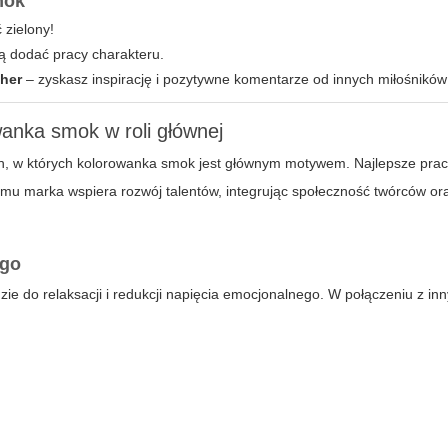
mok
 zielony!
gą dodać pracy charakteru.
her
– zyskasz inspirację i pozytywne komentarze od innych miłośnikó
anka smok w roli głównej
h, w których
kolorowanka smok
jest głównym motywem. Najlepsze prac
mu marka wspiera rozwój talentów, integrując społeczność twórców or
ego
ie do relaksacji i redukcji napięcia emocjonalnego. W połączeniu z in