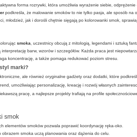
eraktywna forma rozrywki, która umożliwia wyrażenie siebie, odprężenie
er
podkreśla, że malowanie smoków to nie tylko pasja, ale sposób na 
, młodzież, jak i dorośli chętnie sięgają po
kolorowanki smok
, sprawi
Kolorując
smoka
, uczestnicy obcują z mitologią, legendami i sztuką fant
interpretację barw, wzorów i szczegółów. Każda praca jest niepowtarz
maga koncentrację, a także pomaga redukować poziom stresu.
styl marki?
ektroniczne, ale również oryginalne gadżety oraz dodatki, które podkreś
trend, umożliwiając personalizację, kreację i rozwój własnych zaintere
kawszą pracę, a najlepsze projekty trafiają na profile społecznościowe
ki smok
ych elementów smoków pozwala poprawić koordynację ręka-oko.
nym obrazem smoka uczą planowania oraz dążenia do celu.