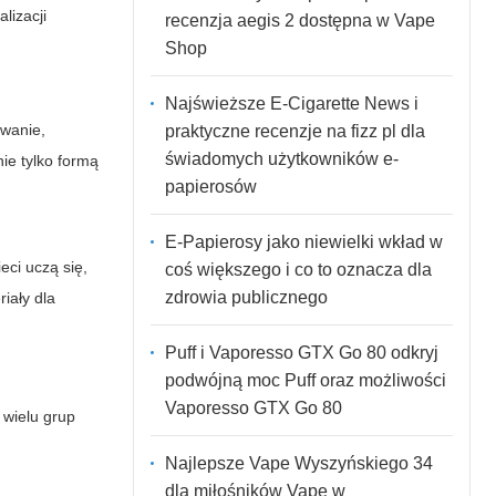
lizacji
recenzja aegis 2 dostępna w Vape
Shop
Najświeższe E-Cigarette News i
owanie,
praktyczne recenzje na fizz pl dla
świadomych użytkowników e-
nie tylko formą
papierosów
E-Papierosy jako niewielki wkład w
eci uczą się,
coś większego i co to oznacza dla
zdrowia publicznego
riały dla
Puff i Vaporesso GTX Go 80 odkryj
podwójną moc Puff oraz możliwości
Vaporesso GTX Go 80
 wielu grup
Najlepsze Vape Wyszyńskiego 34
dla miłośników Vape w