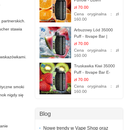
Puffów - Dżem
.
Pomarańczowy |
zł 70.00
Aromatyczny i
Cena oryginalna：
zł
Długotrwały
160.00
 partnerskich.
ucher
stawia
Arbuzowy Lód 35000
Puff - Ibvape Bar |
Orzeźwiający E-
zł 70.00
papieros Jednorazowy
Cena oryginalna：
zł
160.00
 i wskazówkami.
Truskawka Kiwi 35000
Puff - Ibvape Bar E-
papierosy Jednorazowy
zł 70.00
Cena oryginalna：
zł
atyczne smoki
160.00
mok
nigdy się
Blog
anie
Nowe trendy w Vape Shop oraz