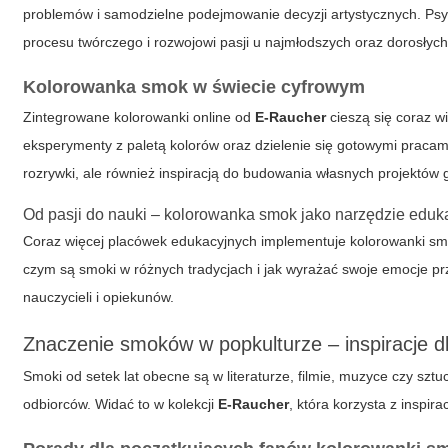
problemów i samodzielne podejmowanie decyzji artystycznych. Psyc
procesu twórczego i rozwojowi pasji u najmłodszych oraz dorosłych
Kolorowanka smok w świecie cyfrowym
Zintegrowane kolorowanki online od
E-Raucher
cieszą się coraz w
eksperymenty z paletą kolorów oraz dzielenie się gotowymi praca
rozrywki, ale również inspiracją do budowania własnych projektów 
Od pasji do nauki – kolorowanka smok jako narzędzie eduk
Coraz więcej placówek edukacyjnych implementuje
kolorowanki s
czym są smoki w różnych tradycjach i jak wyrażać swoje emocje pr
nauczycieli i opiekunów.
Znaczenie smoków w popkulturze – inspiracje 
Smoki od setek lat obecne są w literaturze, filmie, muzyce czy szt
odbiorców. Widać to w kolekcji
E-Raucher
, która korzysta z inspir