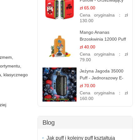
Puffów - Orzeźwiający
E-papieros
zł 65.00
Jednorazowy
Cena oryginalna：
zł
130.00
Mango Ananas
Brzoskwinia 12000 Puff
| Jednorazowy E-
zł 40.00
papieros | Tropikalny
Cena oryginalna：
zł
lizmem,
Smak
79.00
sortymentu,
Jeżyna Jagoda 35000
a
, klasycznego
Puff - Jednorazowy E-
papieros | Smak
zł 70.00
Leśnych Owoców
Cena oryginalna：
zł
160.00
ziej
Blog
Jak puff i kolejny puff kształtują