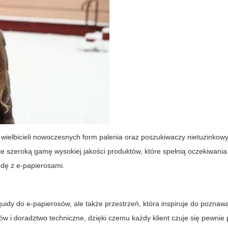
h wielbicieli nowoczesnych form palenia oraz poszukiwaczy nietuzinkow
je szeroką gamę wysokiej jakości produktów, które spełnią oczekiwani
dę z e-papierosami.
iquidy do e-papierosów, ale także przestrzeń, która inspiruje do pozna
w i doradztwo techniczne, dzięki czemu każdy klient czuje się pewnie