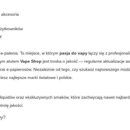
 akcesoria
użytkowników
y
 e-palenia. To miejsce, w którym
pasja do vapy
łączy się z profesjona
owym atutem
Vape Shop
jest troska o jakość — regularne aktualizacje a
ecie e-papierosów. Niezależnie od tego, czy szukasz najnowszego
mod
iesz najlepsze marki światowe i polskie.
 liquidów oraz ekskluzywnych smaków, które zachwycają nawet najbard
rolę jakości.
py?