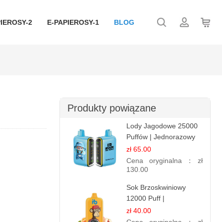
IEROSY-2
E-PAPIEROSY-1
BLOG
Produkty powiązane
Lody Jagodowe 25000
Puffów | Jednorazowy
E-papieros | Deserowy
zł 65.00
Smak
Cena oryginalna：
zł
130.00
Sok Brzoskwiniowy
12000 Puff |
Jednorazowy E-
zł 40.00
papieros | Owocowy