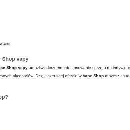
katami
e Shop vapy
ape Shop vapy
umożliwia każdemu dostosowanie sprzętu do indywidua
anych akcesoriów. Dzięki szerokiej ofercie w
Vape Shop
możesz zbud
hop?