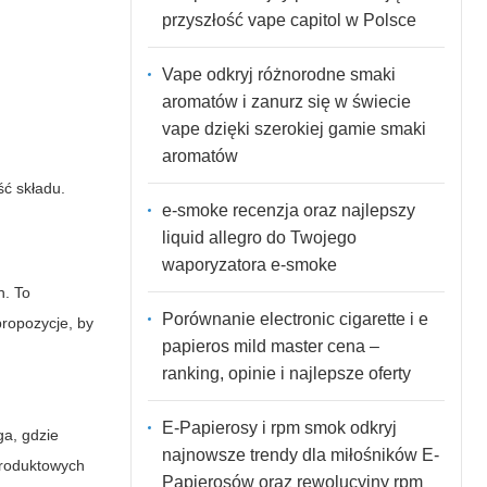
przyszłość vape capitol w Polsce
Vape odkryj różnorodne smaki
aromatów i zanurz się w świecie
vape dzięki szerokiej gamie smaki
aromatów
ść składu.
e-smoke recenzja oraz najlepszy
liquid allegro do Twojego
waporyzatora e-smoke
h. To
Porównanie electronic cigarette i e
ropozycje, by
papieros mild master cena –
ranking, opinie i najlepsze oferty
E-Papierosy i rpm smok odkryj
ga, gdzie
najnowsze trendy dla miłośników E-
produktowych
Papierosów oraz rewolucyjny rpm