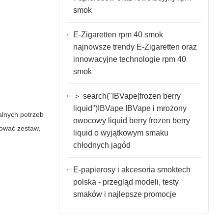
smok
E-Zigaretten rpm 40 smok
najnowsze trendy E-Zigaretten oraz
innowacyjne technologie rpm 40
smok
＞ search("IBVape|frozen berry
liquid")IBVape IBVape i mrożony
lnych potrzeb
owocowy liquid berry frozen berry
ować zestaw,
liquid o wyjątkowym smaku
chłodnych jagód
E-papierosy i akcesoria smoktech
polska - przegląd modeli, testy
smaków i najlepsze promocje