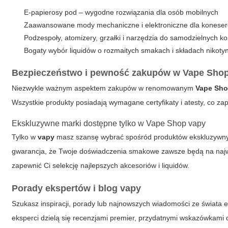
E-papierosy pod – wygodne rozwiązania dla osób mobilnych
Zaawansowane mody mechaniczne i elektroniczne dla konese
Podzespoły, atomizery, grzałki i narzędzia do samodzielnych kon
Bogaty wybór liquidów o rozmaitych smakach i składach nikot
Bezpieczeństwo i pewność zakupów w Vape Sho
Niezwykle ważnym aspektem zakupów w renomowanym
Vape Sh
Wszystkie produkty posiadają wymagane certyfikaty i atesty, co z
Ekskluzywne marki dostępne tylko w Vape Shop vapy
Tylko w
vapy
masz szansę wybrać spośród produktów ekskluzywnyc
gwarancja, że Twoje doświadczenia smakowe zawsze będą na najwy
zapewnić Ci selekcję najlepszych akcesoriów i liquidów.
Porady ekspertów i blog vapy
Szukasz inspiracji, porady lub najnowszych wiadomości ze świata
eksperci dzielą się recenzjami premier, przydatnymi wskazówkami 