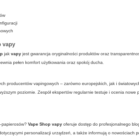
rów
figuracji
ynowych
p vapy
op
jak
vapy
jest gwarancja oryginalności produktów oraz transparentno
apewnia pełen komfort użytkowania oraz spokój ducha.
h producentów vapingowych – zarówno europejskich, jak i światowyc
ższym poziomie. Zespół ekspertów regularnie testuje i ocenia nowe p
 e-papierosów?
Vape Shop vapy
oferuje dostęp do profesjonalnego blo
dotyczącymi personalizacji urządzeń, a także informują o nowościach 