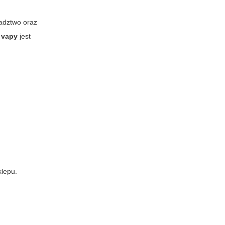
adztwo oraz
–
vapy
jest
klepu.