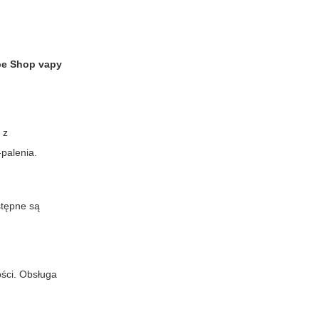
pe Shop vapy
 z
palenia.
tępne są
ości. Obsługa