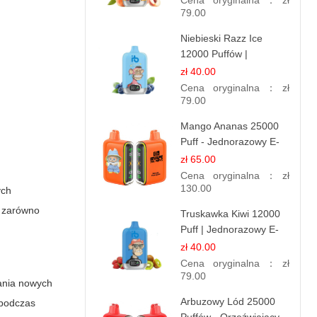
Cena oryginalna：
zł
Smak
79.00
Niebieski Razz Ice
12000 Puffów |
Jednorazowy E-
zł 40.00
papieros | Jagodowy
Cena oryginalna：
zł
Chłód
79.00
Mango Ananas 25000
Puff - Jednorazowy E-
papieros | Egzotyczny
zł 65.00
Smak
Cena oryginalna：
zł
130.00
ych
a zarówno
Truskawka Kiwi 12000
Puff | Jednorazowy E-
papierosy | Owocowa
zł 40.00
Mieszanka
Cena oryginalna：
zł
79.00
wania nowych
Arbuzowy Lód 25000
 podczas