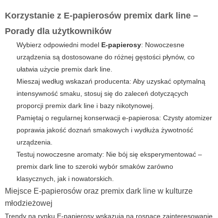
Korzystanie z E-papierosów premix dark line –
Porady dla użytkowników
Wybierz odpowiedni model
E-papierosy
: Nowoczesne
urządzenia są dostosowane do różnej gęstości płynów, co
ułatwia użycie
premix dark line
.
Mieszaj według wskazań producenta: Aby uzyskać optymalną
intensywność smaku, stosuj się do zaleceń dotyczących
proporcji
premix dark line
i bazy nikotynowej.
Pamiętaj o regularnej konserwacji e-papierosa: Czysty atomizer
poprawia jakość doznań smakowych i wydłuża żywotność
urządzenia.
Testuj nowoczesne aromaty: Nie bój się eksperymentować –
premix dark line
to szeroki wybór smaków zarówno
klasycznych, jak i nowatorskich.
Miejsce E-papierosów oraz premix dark line w kulturze
młodzieżowej
Trendy na rynku
E-papierosy
wskazują na rosnące zainteresowanie