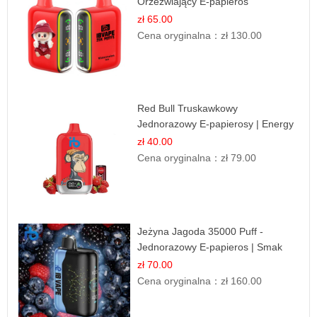
Orzeźwiający E-papieros
Jednorazowy
zł 65.00
Cena oryginalna：
zł 130.00
Red Bull Truskawkowy
Jednorazowy E-papierosy | Energy
Drink Smak
zł 40.00
Cena oryginalna：
zł 79.00
Jeżyna Jagoda 35000 Puff -
Jednorazowy E-papieros | Smak
Leśnych Owoców
zł 70.00
Cena oryginalna：
zł 160.00