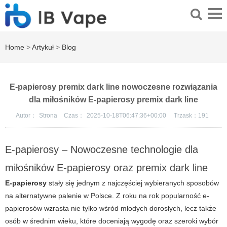
Home
>
Artykuł
>
Blog
E-papierosy premix dark line nowoczesne rozwiązania
dla miłośników E-papierosy premix dark line
Autor：
Strona
Czas：
2025-10-18T06:47:36+00:00
Trzask：
191
E-papierosy – Nowoczesne technologie dla
miłośników E-papierosy oraz premix dark line
E-papierosy
stały się jednym z najczęściej wybieranych sposobów
na alternatywne palenie w Polsce. Z roku na rok popularność
e-
papierosów
wzrasta nie tylko wśród młodych dorosłych, lecz także
osób w średnim wieku, które doceniają wygodę oraz szeroki wybór