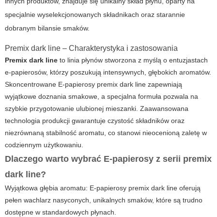
innych produktów, znajduje się unikalny skład płynu, oparty na
specjalnie wyselekcjonowanych składnikach oraz starannie
dobranym bilansie smaków.
Premix dark line – Charakterystyka i zastosowania
Premix dark line
to linia płynów stworzona z myślą o entuzjastach
e-papierosów, którzy poszukują intensywnych, głębokich aromatów.
Skoncentrowane
E-papierosy premix dark line
zapewniają
wyjątkowe doznania smakowe, a specjalna formuła pozwala na
szybkie przygotowanie ulubionej mieszanki. Zaawansowana
technologia produkcji gwarantuje czystość składników oraz
niezrównaną stabilność aromatu, co stanowi nieocenioną zaletę w
codziennym użytkowaniu.
Dlaczego warto wybrać E-papierosy z serii premix
dark line?
Wyjątkowa głębia aromatu:
E-papierosy premix dark line
oferują
pełen wachlarz nasyconych, unikalnych smaków, które są trudno
dostępne w standardowych płynach.