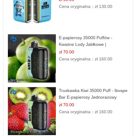
Cena oryginalna：
zł 130.00
E-papierosy 35000 Puffów -
Kwaśne Lody Jabłkowe |
Orzeźwiający Smak
zł 70.00
Cena oryginalna：
zł 160.00
Truskawka Kiwi 35000 Puff - Ibvape
Bar E-papierosy Jednorazowy
zł 70.00
Cena oryginalna：
zł 160.00