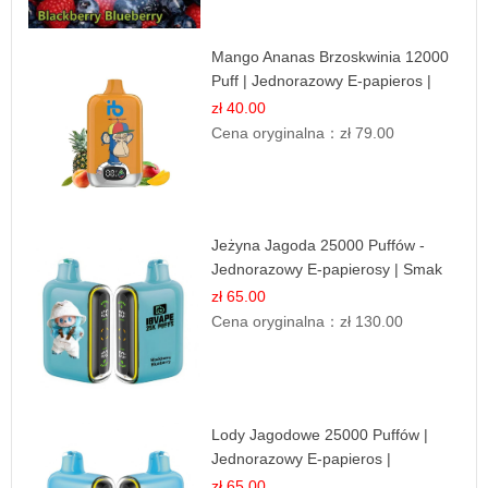
Mango Ananas Brzoskwinia 12000
Puff | Jednorazowy E-papieros |
Tropikalny Smak
zł 40.00
Cena oryginalna：
zł 79.00
Jeżyna Jagoda 25000 Puffów -
Jednorazowy E-papierosy | Smak
Leśnych Owoców
zł 65.00
Cena oryginalna：
zł 130.00
Lody Jagodowe 25000 Puffów |
Jednorazowy E-papieros |
Deserowy Smak
zł 65.00