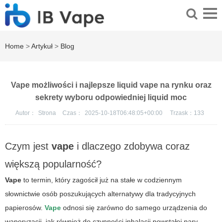
Home
>
Artykuł
>
Blog
Vape możliwości i najlepsze liquid vape na rynku oraz
sekrety wyboru odpowiedniej liquid moc
Autor：
Strona
Czas：
2025-10-18T06:48:05+00:00
Trzask：
133
Czym jest
vape
i dlaczego zdobywa coraz
większą popularność?
Vape
to termin, który zagościł już na stałe w codziennym
słownictwie osób poszukujących alternatywy dla tradycyjnych
papierosów.
Vape
odnosi się zarówno do samego urządzenia do
waporyzacji, jak również do czynności inhalacji powstałej pary.