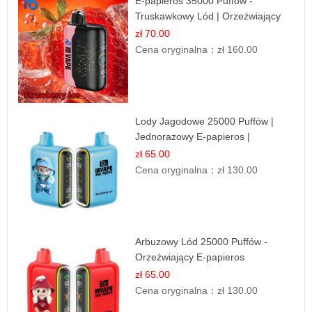
E-papieros 35000 Puffów -
Truskawkowy Lód | Orzeźwiający
Smak
zł 70.00
Cena oryginalna：
zł 160.00
Lody Jagodowe 25000 Puffów |
Jednorazowy E-papieros |
Deserowy Smak
zł 65.00
Cena oryginalna：
zł 130.00
Arbuzowy Lód 25000 Puffów -
Orzeźwiający E-papieros
Jednorazowy
zł 65.00
Cena oryginalna：
zł 130.00