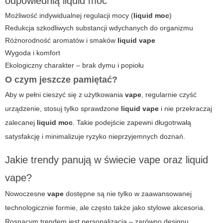
odpowiednią liquid moc
Możliwość indywidualnej regulacji mocy (
liquid moc
)
Redukcja szkodliwych substancji wdychanych do organizmu
Różnorodność aromatów i smaków
liquid vape
Wygoda i komfort
Ekologiczny charakter – brak dymu i popiołu
O czym jeszcze pamiętać?
Aby w pełni cieszyć się z użytkowania
vape
, regularnie czyść
urządzenie, stosuj tylko sprawdzone
liquid vape
i nie przekraczaj
zalecanej
liquid moc
. Takie podejście zapewni długotrwałą
satysfakcję i minimalizuje ryzyko nieprzyjemnych doznań.
Jakie trendy panują w świecie vape oraz liquid
vape?
Nowoczesne
vape
dostępne są nie tylko w zaawansowanej
technologicznie formie, ale często także jako stylowe akcesoria.
Rosnącym trendem jest personalizacja – zarówno designu