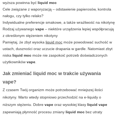
wyższa powinna być
liquid moc
Cele związane z waporyzacją – odstawienie papierosów, kontrola
nałogu, czy tylko relaks?
Indywidualne preferencje smakowe, a także wrażliwość na nikotynę
Rodzaj używanego
vape
– niektóre urządzenia lepiej współpracują
z określonym stężeniem nikotyny
Pamiętaj, że zbyt wysoka
liquid moc
może powodować suchość w
ustach, duszności oraz uczucie drapania w gardle. Natomiast zbyt
niska
liquid moc
może nie zaspokoić potrzeb doświadczonych
użytkowników
vape
.
Jak zmieniać liquid moc w trakcie używania
vape?
Z czasem Twój organizm może potrzebować mniejszej ilości
nikotyny. Warto wtedy stopniowo przechodzić na e-liquidy o
niższym stężeniu. Dobre
vape
oraz wysokiej klasy
liquid vape
zapewniają płynność procesu zmiany
liquid moc
bez utraty