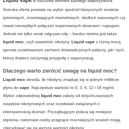
Liquid vape
to kluczowy element każdego waporyzatora.
Szeroka oferta pozwala na wybór spośród klasycznych smaków
tytoniowych, orzeźwiających mentolowych, słodkich owocowych czy
nawet niezwykłych połączeń inspirowanych deserami i napojami.
Jednak nie tylko smak odgrywa rolę – bardzo istotna jest także
liquid moc
, czyli zawartość nikotyny.
Liquid vape
z różną mocą
sprosta oczekiwaniom zarówno doświadczonych palaczy, jak i tych,
którzy dopiero zaczynają przygodę z waporyzacją.
Dlaczego warto zwrócić uwagę na liquid moc?
Liquid moc
określa, ile nikotyny znajduje się w jednym mililitrze
płynu do
vape
. Najczęstsze wartości to 0, 3, 6, 12 i 18 mg/ml.
Wybór odpowiedniej
liquid moc
zależy od dotychczasowych
nawyków nikotynowych oraz oczekiwań związanych z
intensywnością doznań. Początkującym poleca się mniejsze
stężenia, natomiast osoby pragnące mocniejszych wrażeń mogą
zdecydować się na wyższe wartości nikotyny.