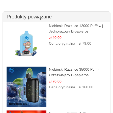
Produkty powiązane
Niebieski Razz Ice 12000 Puffów |
Jednorazowy E-papieros |
Jagodowy Chłód
zł 40.00
Cena oryginalna：
zł 79.00
Niebieski Razz Ice 35000 Puff -
Orzeźwiający E-papieros
Jednorazowy | IBVAPE
zł 70.00
Cena oryginalna：
zł 160.00