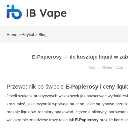
Home
>
Artykuł
>
Blog
E-Papierosy — ile kosztuje liquid w za
Autor：
Strona
Czas：
Przewodnik po świecie
E-Papierosy
i ceny liqu
Jeżeli szukasz praktycznych wskazówek jak oszacować wydatki zw
zrozumieć, jakie czynniki wpływają na cenę, jakie są typowe przed
rodzaje liquidów, rozmiary opakowań, stężenia nikotyny, porównani
wielokrotnie znajdziesz frazy takie jak
E-Papierosy
oraz
ile kosztuj