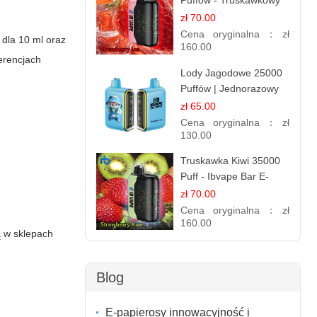
Puffów - Truskawkowy
Lód | Orzeźwiający
zł 70.00
Smak
Cena oryginalna：
zł
 dla 10 ml oraz
160.00
erencjach
Lody Jagodowe 25000
Puffów | Jednorazowy
E-papieros | Deserowy
zł 65.00
Smak
Cena oryginalna：
zł
130.00
Truskawka Kiwi 35000
Puff - Ibvape Bar E-
papierosy Jednorazowy
zł 70.00
Cena oryginalna：
zł
160.00
ą w sklepach
Blog
E-papierosy innowacyjność i