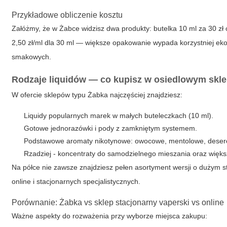
Przykładowe obliczenie kosztu
Załóżmy, że w Żabce widzisz dwa produkty:
butelka 10 ml za 30 zł
2,50 zł/ml dla 30 ml — większe opakowanie wypada korzystniej ekon
smakowych.
Rodzaje liquidów — co kupisz w osiedlowym skle
W ofercie sklepów typu Żabka najczęściej znajdziesz:
Liquidy popularnych marek w małych buteleczkach (10 ml).
Gotowe jednorazówki i pody z zamkniętym systemem.
Podstawowe aromaty nikotynowe: owocowe, mentolowe, deser
Rzadziej - koncentraty do samodzielnego mieszania oraz więk
Na półce nie zawsze znajdziesz pełen asortyment wersji o dużym st
online i stacjonarnych specjalistycznych.
Porównanie: Żabka vs sklep stacjonarny vaperski vs online
Ważne aspekty do rozważenia przy wyborze miejsca zakupu: