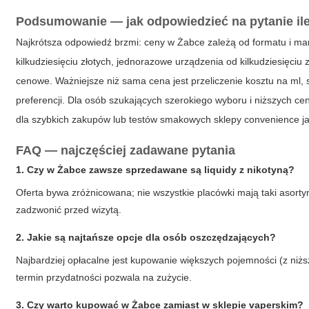
Podsumowanie — jak odpowiedzieć na pytanie
il
Najkrótsza odpowiedź brzmi: ceny w Żabce zależą od formatu i mark
kilkudziesięciu złotych, jednorazowe urządzenia od kilkudziesięc
cenowe. Ważniejsze niż sama cena jest przeliczenie kosztu na ml,
preferencji. Dla osób szukających szerokiego wyboru i niższych ce
dla szybkich zakupów lub testów smakowych sklepy convenience
FAQ — najczęściej zadawane pytania
1. Czy w Żabce zawsze sprzedawane są liquidy z nikotyną?
Oferta bywa zróżnicowana; nie wszystkie placówki mają taki asortym
zadzwonić przed wizytą.
2. Jakie są najtańsze opcje dla osób oszczędzających?
Najbardziej opłacalne jest kupowanie większych pojemności (z niżs
termin przydatności pozwala na zużycie.
3. Czy warto kupować w Żabce zamiast w sklepie vaperskim?