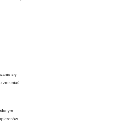
wanie się
e zmieniać
reślonym
papierosów