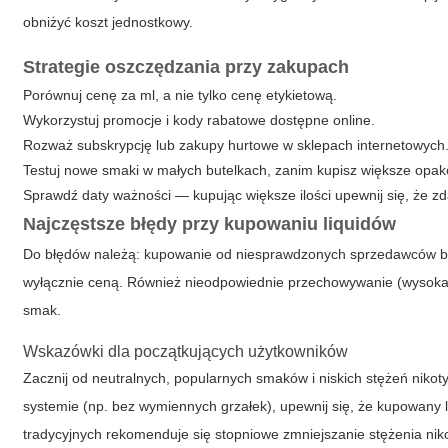
obniżyć koszt jednostkowy.
Strategie oszczędzania przy zakupach
Porównuj cenę za ml, a nie tylko cenę etykietową.
Wykorzystuj promocje i kody rabatowe dostępne online.
Rozważ subskrypcję lub zakupy hurtowe w sklepach internetowych
Testuj nowe smaki w małych butelkach, zanim kupisz większe opa
Sprawdź daty ważności — kupując większe ilości upewnij się, że z
Najczęstsze błędy przy kupowaniu liquidów
Do błędów należą: kupowanie od niesprawdzonych sprzedawców be
wyłącznie ceną. Również nieodpowiednie przechowywanie (wysoka 
smak.
Wskazówki dla początkujących użytkowników
Zacznij od neutralnych, popularnych smaków i niskich stężeń nikoty
systemie (np. bez wymiennych grzałek), upewnij się, że kupowany 
tradycyjnych rekomenduje się stopniowe zmniejszanie stężenia nik