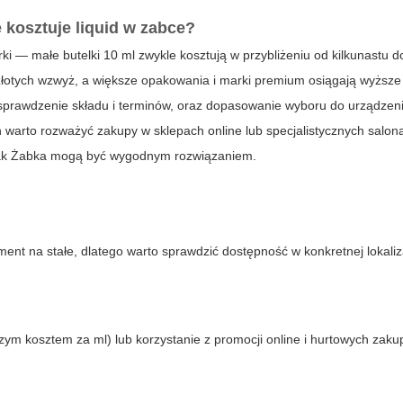
e kosztuje liquid w zabce
?
i — małe butelki 10 ml zwykle kosztują w przybliżeniu od kilkunastu d
iu złotych wzwyż, a większe opakowania i marki premium osiągają wyższ
 sprawdzenie składu i terminów, oraz dopasowanie wyboru do urządzeni
n warto rozważyć zakupy w sklepach online lub specjalistycznych salon
 jak Żabka mogą być wygodnym rozwiązaniem.
ent na stałe, dlatego warto sprawdzić dostępność w konkretnej lokaliza
zym kosztem za ml) lub korzystanie z promocji online i hurtowych zakup