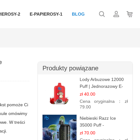
IEROSY-2
E-PAPIEROSY-1
BLOG
e
Produkty powiązane
Lody Arbuzowe 12000
Puff | Jednorazowy E-
papieros | Deserowy
zł 40.00
Smak
Cena oryginalna：
zł
ekst pomoże Ci
79.00
tykule omówimy
Niebieski Razz Ice
owe. W treści
35000 Puff -
cji.
Orzeźwiający E-
zł 70.00
papieros Jednorazowy |