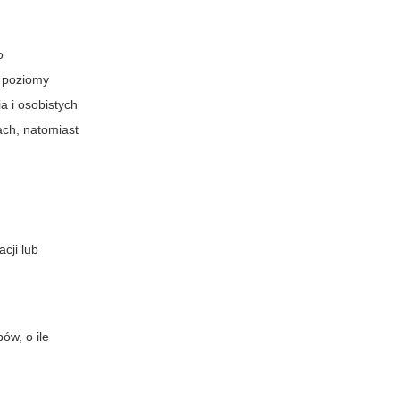
o
e poziomy
a i osobistych
ach, natomiast
cji lub
ów, o ile