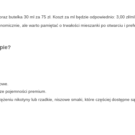
oraz
butelka 30 ml za 75 zł
. Koszt za ml będzie odpowiednio: 3,00 zł/ml
omicznie, ale warto pamiętać o trwałości mieszanki po otwarciu i pref
pie?
owe.
sze pojemności premium.
ężeniu nikotyny lub rzadkie, niszowe smaki, które częściej dostępne s