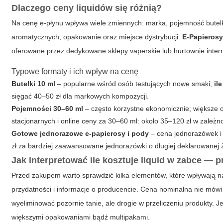
Dlaczego ceny liquidów się różnią?
Na cenę e‑płynu wpływa wiele zmiennych: marka, pojemność butelki
aromatycznych, opakowanie oraz miejsce dystrybucji.
E-Papieros
oferowane przez dedykowane sklepy vaperskie lub hurtownie inte
Typowe formaty i ich wpływ na cenę
Butelki 10 ml
– popularne wśród osób testujących nowe smaki;
il
sięgać 40–50 zł dla markowych kompozycji.
Pojemności 30–60 ml
– często korzystne ekonomicznie; większe o
stacjonarnych i online ceny za 30–60 ml: około 35–120 zł w zależno
Gotowe jednorazowe e‑papierosy i pody
– cena jednorazówek i
zł za bardziej zaawansowane jednorazówki o długiej deklarowanej 
Jak interpretować
ile kosztuje liquid w zabce
— pr
Przed zakupem warto sprawdzić kilka elementów, które wpływają na 
przydatności i informacje o producencie. Cena nominalna nie mówi 
wyeliminować pozornie tanie, ale drogie w przeliczeniu produkty. Je
większymi opakowaniami bądź multipakami.