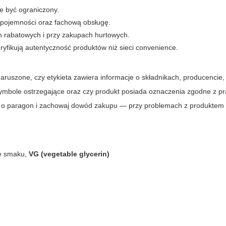
e być ograniczony.
i pojemności oraz fachową obsługę.
h rabatowych i przy zakupach hurtowych.
weryfikują autentyczność produktów niż sieci convenience.
ruszone, czy etykieta zawiera informacje o składnikach, producencie,
i symbole ostrzegające oraz czy produkt posiada oznaczenia zgodne z p
ś o paragon i zachowaj dowód zakupu — przy problemach z produktem u
ie smaku,
VG (vegetable glycerin)