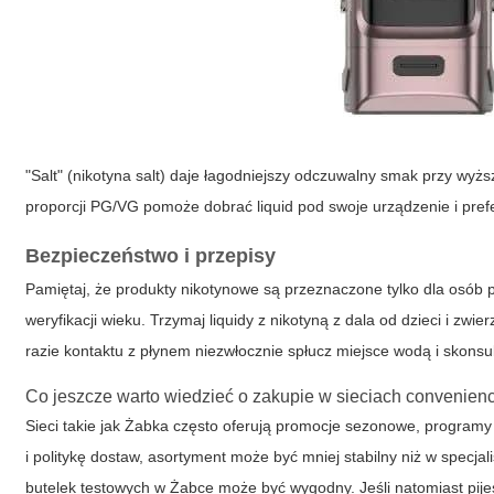
"Salt" (nikotyna salt) daje łagodniejszy odczuwalny smak przy wyżs
proporcji PG/VG pomoże dobrać liquid pod swoje urządzenie i pref
Bezpieczeństwo i przepisy
Pamiętaj, że produkty nikotynowe są przeznaczone tylko dla osób 
weryfikacji wieku. Trzymaj liquidy z nikotyną z dala od dzieci i zw
razie kontaktu z płynem niezwłocznie spłucz miejsce wodą i skonsult
Co jeszcze warto wiedzieć o zakupie w sieciach convenien
Sieci takie jak Żabka często oferują promocje sezonowe, programy
i politykę dostaw, asortyment może być mniej stabilny niż w specja
butelek testowych w Żabce może być wygodny. Jeśli natomiast pij