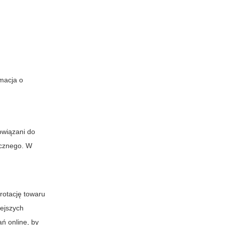
rmacja o
owiązani do
necznego. W
rotację towaru
iejszych
ń online, by