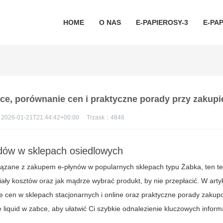
HOME
O NAS
E-PAPIEROSY-3
E-PAP
bce, porównanie cen i praktyczne porady przy zakupi
2026-01-21T21:44:42+00:00
Trzask：
4848
idów w sklepach osiedlowych
iązane z zakupem e‑płynów w popularnych sklepach typu Żabka, ten t
ziały kosztów oraz jak mądrze wybrać produkt, by nie przepłacić. W ar
e cen w sklepach stacjonarnych i online oraz praktyczne porady zakup
e liquid w zabce
, aby ułatwić Ci szybkie odnalezienie kluczowych informa