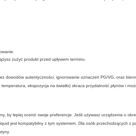
.
kowanie.
dążysz zużyć produkt przed upływem terminu.
z dowodów autentyczności, ignorowanie oznaczeń PG/VG, oraz kiero
temperatura, ekspozycja na światło) skraca przydatność płynów i moż
ny, by lepiej ocenić swoje preferencje. Jeśli używasz urządzenia o ok
liquid jest kompatybilny z tym systemem. Dla osób przechodzących z 
otyny.