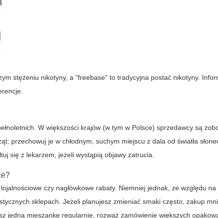
zym stężeniu nikotyny, a "freebase" to tradycyjna postać nikotyny. Info
erencje.
pełnoletnich. W większości krajów (w tym w Polsce) sprzedawcy są zob
ierząt; przechowuj je w chłodnym, suchym miejscu z dala od światła sło
uj się z lekarzem, jeżeli wystąpią objawy zatrucia.
ce?
 lojalnościowe czy nagłówkowe rabaty. Niemniej jednak, ze względu na 
listycznych sklepach. Jeżeli planujesz zmieniać smaki często, zakup mn
esz jedną mieszankę regularnie, rozważ zamówienie większych opakowa