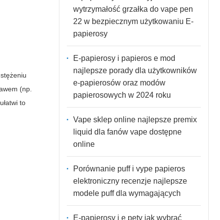
wytrzymałość grzałka do vape pen
22 w bezpiecznym użytkowaniu E-
papierosy
E-papierosy i papieros e mod
najlepsze porady dla użytkowników
 stężeniu
e-papierosów oraz modów
rawem (np.
papierosowych w 2024 roku
łatwi to
Vape sklep online najlepsze premix
liquid dla fanów vape dostępne
online
Porównanie puff i vype papieros
elektroniczny recenzje najlepsze
modele puff dla wymagających
E-papierosy i e pety jak wybrać