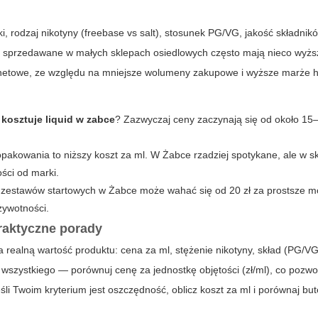
, rodzaj nikotyny (freebase vs salt), stosunek PG/VG, jakość składnik
y
sprzedawane w małych sklepach osiedlowych często mają nieco wyższ
rnetowe, ze względu na mniejsze wolumeny zakupowe i wyższe marże 
e kosztuje liquid w zabce
? Zazwyczaj ceny zaczynają się od około 15–
pakowania to niższy koszt za ml. W Żabce rzadziej spotykane, ale w s
ści od marki.
 zestawów startowych w Żabce może wahać się od 20 zł za prostsze m
żywotności.
aktyczne porady
realną wartość produktu: cena za ml, stężenie nikotyny, skład (PG/VG
wszystkiego — porównuj cenę za jednostkę objętości (zł/ml), co pozwol
śli Twoim kryterium jest oszczędność, oblicz koszt za ml i porównaj but