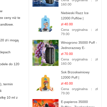
Cena oryginalna：
zł
IBVAPE
160.00
ów
Niebieski Razz Ice
e ceny niż te
12000 Puffów |
Jednorazowy E-
zł 40.00
handlowe.
papieros | Jagodowy
Cena oryginalna：
zł
Chłód
79.00
20 zł i mogą
Winogrono 35000 Puff -
Jednorazowy E-
klepach
papieros | Soczysty
zł 70.00
Smak Winogron
Cena oryginalna：
zł
160.00
odele do 120
Sok Brzoskwiniowy
12000 Puff |
Jednorazowy E-
zł 40.00
), termin
papieros | Owocowy
Cena oryginalna：
zł
i
Smak
79.00
elkę 10 ml z
E-papieros 35000