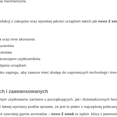
ia mechaniczne.
sfakcji z zakupów oraz wysokiej jakości urządzeń takich jak
novo 2 s
k
oraz inne akcesoria.
ducentów.
 zestaw.
recenzjami użytkowników.
 typów urządzeń.
ynku vapingu, aby zawsze mieć dostęp do najnowszych technologii i tren
ych i zaawansowanych
nym użytkowaniu zarówno u początkujących, jak i doświadczonych fan
 łatwej wymiany podów sprawia, że jest to jeden z najczęściej poleca
akże szerokiej gamie aromatów –
novo 2 smok
to wybór, który z pewnośc