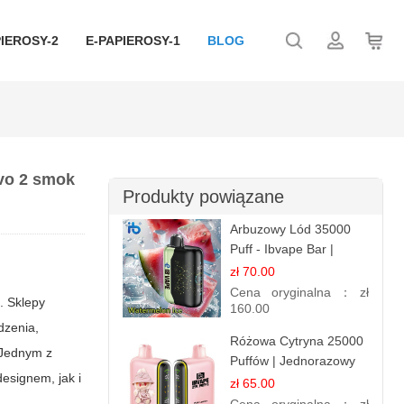
IEROSY-2
E-PAPIEROSY-1
BLOG
ovo 2 smok
Produkty powiązane
Arbuzowy Lód 35000
Puff - Ibvape Bar |
Orzeźwiający E-
zł 70.00
papieros Jednorazowy
Cena oryginalna：
zł
. Sklepy
160.00
dzenia,
Różowa Cytryna 25000
 Jednym z
Puffów | Jednorazowy
esignem, jak i
E-papieros
zł 65.00