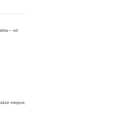
uidów – od
także miejsce,