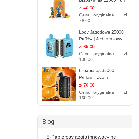
Brzoskwinia 12000 Puff
| Jednorazowy E-
zł 40.00
papieros | Tropikalny
Cena oryginalna：
zł
Smak
79.00
Lody Jagodowe 25000
Puffów | Jednorazowy
E-papieros | Deserowy
zł 65.00
Smak
Cena oryginalna：
zł
130.00
E-papieros 35000
Puffów - Dżem
Pomarańczowy |
zł 70.00
Aromatyczny i
Cena oryginalna：
zł
Długotrwały
160.00
Blog
E-Papierosy aegis innowacyjne