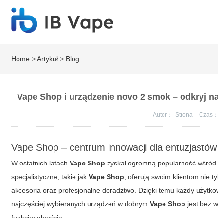
Home
>
Artykuł
>
Blog
Vape Shop i urządzenie novo 2 smok – odkryj n
Autor：
Strona
Czas
Vape Shop – centrum innowacji dla entuzjastów
W ostatnich latach
Vape Shop
zyskał ogromną popularność wśród o
specjalistyczne, takie jak
Vape Shop
, oferują swoim klientom nie 
akcesoria oraz profesjonalne doradztwo. Dzięki temu każdy użytk
najczęściej wybieranych urządzeń w dobrym
Vape Shop
jest bez 
funkcjonalnością.