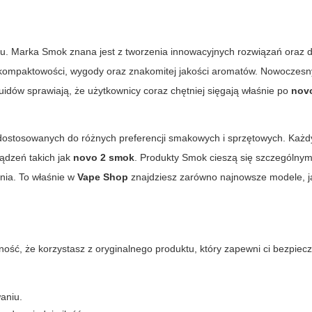
u. Marka Smok znana jest z tworzenia innowacyjnych rozwiązań oraz d
 kompaktowości, wygody oraz znakomitej jakości aromatów. Nowoczesn
quidów sprawiają, że użytkownicy coraz chętniej sięgają właśnie po
nov
ów dostosowanych do różnych preferencji smakowych i sprzętowych. Każ
ządzeń takich jak
novo 2 smok
. Produkty Smok cieszą się szczególny
nia. To właśnie w
Vape Shop
znajdziesz zarówno najnowsze modele, j
ość, że korzystasz z oryginalnego produktu, który zapewni ci bezpiec
aniu.