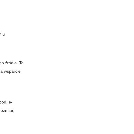
niu
go źródła. To
na wsparcie
pod, e-
rozmiar,