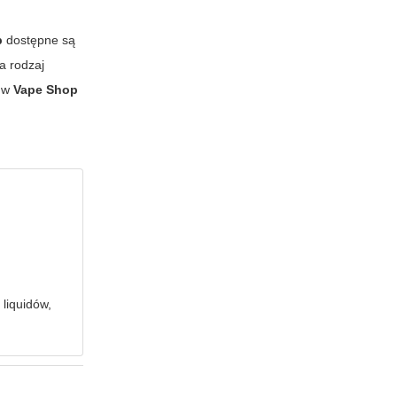
p
dostępne są
a rodzaj
h w
Vape Shop
liquidów,