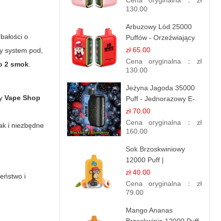
Cena oryginalna：
zł
130.00
Arbuzowy Lód 25000
bałości o
Puffów - Orzeźwiający
E-papieros
zł 65.00
y system pod,
Jednorazowy
Cena oryginalna：
zł
o 2 smok
.
130.00
Jeżyna Jagoda 35000
dy
Vape Shop
Puff - Jednorazowy E-
papieros | Smak
zł 70.00
m
Leśnych Owoców
Cena oryginalna：
zł
ak i niezbędne
160.00
Sok Brzoskwiniowy
12000 Puff |
Jednorazowy E-
zł 40.00
zeństwo i
papieros | Owocowy
Cena oryginalna：
zł
Smak
79.00
Mango Ananas