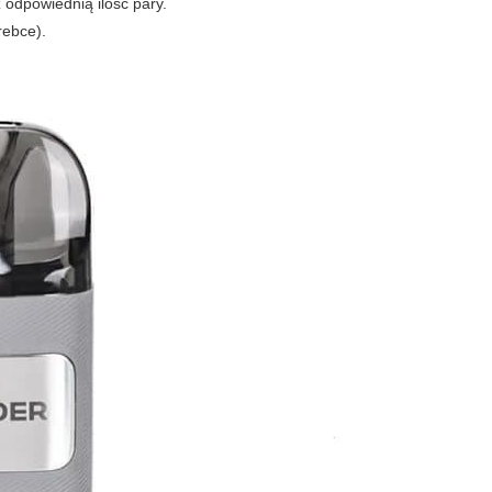
odpowiednią ilość pary.
rebce).