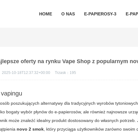
HOME
O NAS
E-PAPIEROSY-3
E-PAP
ajlepsze oferty na rynku Vape Shop z popularnym n
：
2025-10-18T12:37:32+00:00
Trzask：
195
 vapingu
sób poszukujących alternatywy dla tradycyjnych wyrobów tytoniowych
tylko bogaty wybór płynów do e-papierosów, ale również najnowsze urzą
ownik może znaleźć idealny produkt dostosowany do własnych potrzeb.
wątpienia
novo 2 smok
, który przyciąga użytkowników zarówno swoim d