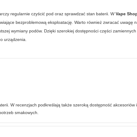
arczy regularnie czyścić pod oraz sprawdzać stan baterii. W
Vape Sho
iwiające bezproblemową eksploatację. Warto również zwracać uwagę n
szej wymiany podów. Dzięki szerokiej dostępności części zamiennyc
o urządzenia.
erii. W recenzjach podkreślają także szeroką dostępność akcesoriów i 
 potrzeb smakowych.