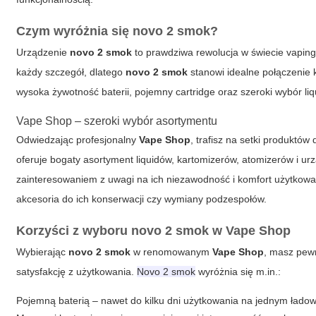
Czym wyróżnia się novo 2 smok?
Urządzenie
novo 2 smok
to prawdziwa rewolucja w świecie vaping
każdy szczegół, dlatego
novo 2 smok
stanowi idealne połączenie
wysoka żywotność baterii, pojemny cartridge oraz szeroki wybór li
Vape Shop – szeroki wybór asortymentu
Odwiedzając profesjonalny
Vape Shop
, trafisz na setki produkt
oferuje bogaty asortyment liquidów, kartomizerów, atomizerów i ur
zainteresowaniem z uwagi na ich niezawodność i komfort użytkowa
akcesoria do ich konserwacji czy wymiany podzespołów.
Korzyści z wyboru novo 2 smok w Vape Shop
Wybierając
novo 2 smok
w renomowanym
Vape Shop
, masz pewn
satysfakcję z użytkowania.
Novo 2 smok
wyróżnia się m.in.:
Pojemną baterią – nawet do kilku dni użytkowania na jednym ładow