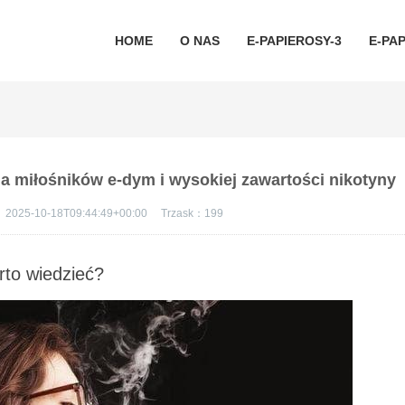
HOME
O NAS
E-PAPIEROSY-3
E-PAP
la miłośników e-dym i wysokiej zawartości nikotyny
：
2025-10-18T09:44:49+00:00
Trzask：
199
to wiedzieć?