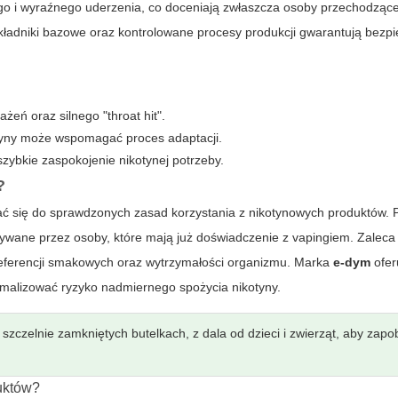
o i wyraźnego uderzenia, co doceniają zwłaszcza osoby przechodzące
kładniki bazowe oraz kontrolowane procesy produkcji gwarantują bezp
eń oraz silnego "throat hit".
yny może wspomagać proces adaptacji.
zybkie zaspokojenie nikotynej potrzeby.
?
ać się do sprawdzonych zasad korzystania z nikotynowych produktów. 
ywane przez osoby, które mają już doświadczenie z vapingiem. Zaleca
 preferencji smakowych oraz wytrzymałości organizmu. Marka
e-dym
ofer
malizować ryzyko nadmiernego spożycia nikotyny.
zczelnie zamkniętych butelkach, z dala od dzieci i zwierząt, aby zapo
uktów?