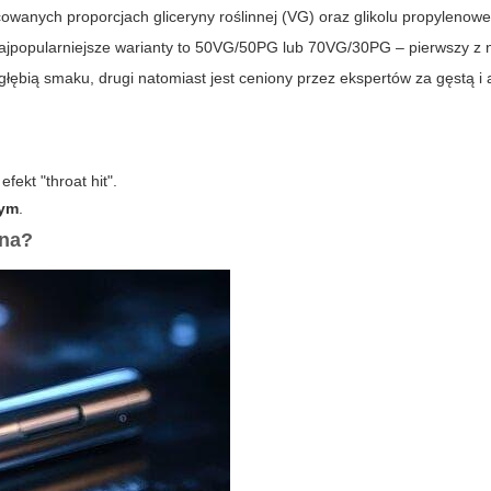
wanych proporcjach gliceryny roślinnej (VG) oraz glikolu propylenow
ajpopularniejsze warianty to 50VG/50PG lub 70VG/30PG – pierwszy z 
ębią smaku, drugi natomiast jest ceniony przez ekspertów za gęstą i
ekt "throat hit".
dym
.
ana?