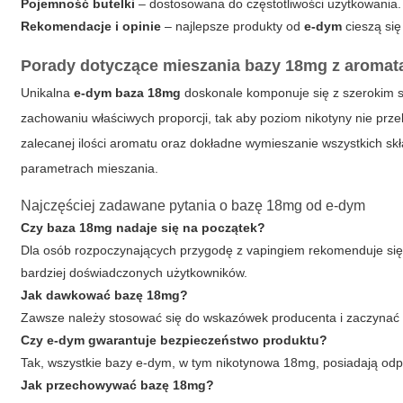
Pojemność butelki
– dostosowana do częstotliwości użytkowania.
Rekomendacje i opinie
– najlepsze produkty od
e-dym
cieszą si
Porady dotyczące mieszania bazy 18mg z aromat
Unikalna
e-dym baza 18mg
doskonale komponuje się z szerokim 
zachowaniu właściwych proporcji, tak aby poziom nikotyny nie pr
zalecanej ilości aromatu oraz dokładne wymieszanie wszystkich sk
parametrach mieszania.
Najczęściej zadawane pytania o bazę 18mg od e-dym
Czy baza 18mg nadaje się na początek?
Dla osób rozpoczynających przygodę z vapingiem rekomenduje się 
bardziej doświadczonych użytkowników.
Jak dawkować bazę 18mg?
Zawsze należy stosować się do wskazówek producenta i zaczynać o
Czy e-dym gwarantuje bezpieczeństwo produktu?
Tak, wszystkie bazy e-dym, w tym nikotynowa 18mg, posiadają odpo
Jak przechowywać bazę 18mg?