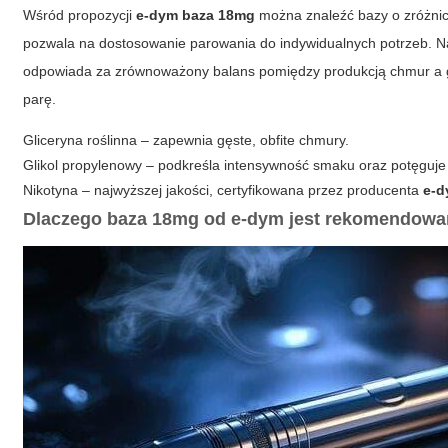
Wśród propozycji
e-dym baza 18mg
można znaleźć bazy o zróżnico
pozwala na dostosowanie parowania do indywidualnych potrzeb. N
odpowiada za zrównoważony balans pomiędzy produkcją chmur a gł
parę.
Gliceryna roślinna – zapewnia gęste, obfite chmury.
Glikol propylenowy – podkreśla intensywność smaku oraz potęguje ef
Nikotyna – najwyższej jakości, certyfikowana przez producenta
e-
Dlaczego baza 18mg od e-dym jest rekomendow