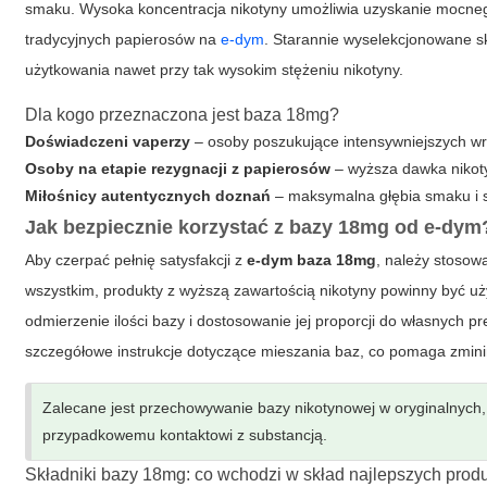
smaku. Wysoka koncentracja nikotyny umożliwia uzyskanie mocneg
tradycyjnych papierosów na
e-dym
. Starannie wyselekcjonowane s
użytkowania nawet przy tak wysokim stężeniu nikotyny.
Dla kogo przeznaczona jest baza 18mg?
Doświadczeni vaperzy
– osoby poszukujące intensywniejszych wraż
Osoby na etapie rezygnacji z papierosów
– wyższa dawka nikot
Miłośnicy autentycznych doznań
– maksymalna głębia smaku i s
Jak bezpiecznie korzystać z bazy 18mg od e-dym
Aby czerpać pełnię satysfakcji z
e-dym
baza 18mg
, należy stosow
wszystkim, produkty z wyższą zawartością nikotyny powinny być uż
odmierzenie ilości bazy i dostosowanie jej proporcji do własnych
szczegółowe instrukcje dotyczące mieszania baz, co pomaga zmini
Zalecane jest przechowywanie bazy nikotynowej w oryginalnych, s
przypadkowemu kontaktowi z substancją.
Składniki bazy 18mg: co wchodzi w skład najlepszych prod