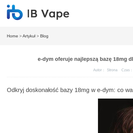
Home
>
Artykuł
>
Blog
e-dym oferuje najlepszą bazę 18mg d
Autor：
Strona
Czas
Odkryj doskonałość bazy 18mg w e-dym: co war