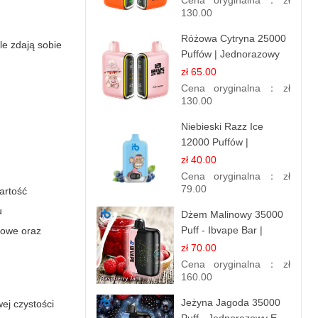
Cena oryginalna：
zł
130.00
Różowa Cytryna 25000
e zdają sobie
Puffów | Jednorazowy
E-papieros
zł 65.00
Cena oryginalna：
zł
130.00
Niebieski Razz Ice
12000 Puffów |
Jednorazowy E-
zł 40.00
papieros | Jagodowy
Cena oryginalna：
zł
Chłód
79.00
artość
u
Dżem Malinowy 35000
Puff - Ibvape Bar |
kowe oraz
Słodki E-papieros
zł 70.00
Jednorazowy
Cena oryginalna：
zł
160.00
Jeżyna Jagoda 35000
ej czystości