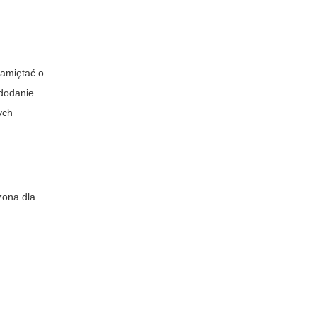
pamiętać o
dodanie
ych
zona dla