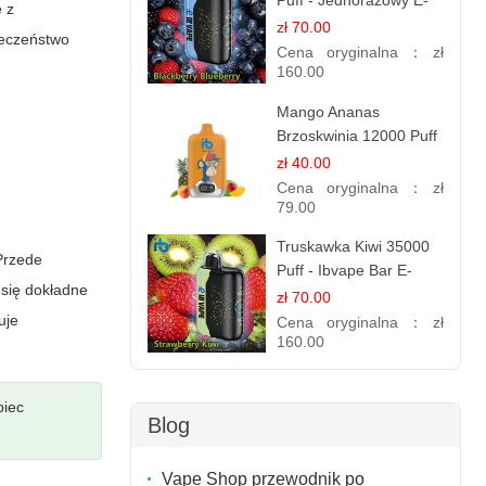
Puff - Jednorazowy E-
 z
papieros | Smak
zł 70.00
ieczeństwo
Leśnych Owoców
Cena oryginalna：
zł
160.00
Mango Ananas
Brzoskwinia 12000 Puff
| Jednorazowy E-
zł 40.00
papieros | Tropikalny
Cena oryginalna：
zł
Smak
79.00
Truskawka Kiwi 35000
Przede
Puff - Ibvape Bar E-
 się dokładne
papierosy Jednorazowy
zł 70.00
uje
Cena oryginalna：
zł
160.00
biec
Blog
Vape Shop przewodnik po