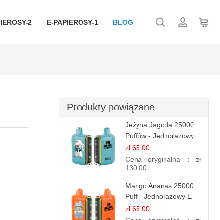
IEROSY-2
E-PAPIEROSY-1
BLOG
Produkty powiązane
Jeżyna Jagoda 25000
Puffów - Jednorazowy
E-papierosy | Smak
zł 65.00
Leśnych Owoców
Cena oryginalna：
zł
130.00
Mango Ananas 25000
Puff - Jednorazowy E-
papieros | Egzotyczny
zł 65.00
Smak