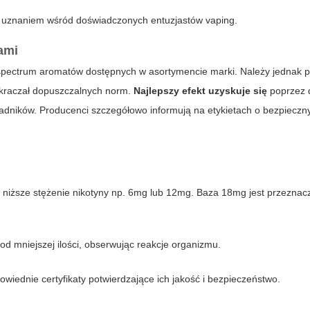
ę uznaniem wśród doświadczonych entuzjastów vaping.
ami
spectrum aromatów dostępnych w asortymencie marki. Należy jednak 
zekraczał dopuszczalnych norm.
Najlepszy efekt uzyskuje się
poprzez 
ładników. Producenci szczegółowo informują na etykietach o bezpieczn
niższe stężenie nikotyny np. 6mg lub 12mg. Baza 18mg jest przeznac
d mniejszej ilości, obserwując reakcje organizmu.
wiednie certyfikaty potwierdzające ich jakość i bezpieczeństwo.