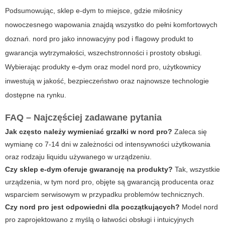
Podsumowując, sklep
e-dym
to miejsce, gdzie miłośnicy
nowoczesnego wapowania znajdą wszystko do pełni komfortowych
doznań.
nord pro
jako innowacyjny pod i flagowy produkt to
gwarancja wytrzymałości, wszechstronności i prostoty obsługi.
Wybierając produkty
e-dym
oraz model
nord pro
, użytkownicy
inwestują w jakość, bezpieczeństwo oraz najnowsze technologie
dostępne na rynku.
FAQ – Najczęściej zadawane pytania
Jak często należy wymieniać grzałki w
nord pro
?
Zaleca się
wymianę co 7-14 dni w zależności od intensywności użytkowania
oraz rodzaju liquidu używanego w urządzeniu.
Czy sklep
e-dym
oferuje gwarancję na produkty?
Tak, wszystkie
urządzenia, w tym
nord pro
, objęte są gwarancją producenta oraz
wsparciem serwisowym w przypadku problemów technicznych.
Czy
nord pro
jest odpowiedni dla początkujących?
Model
nord
pro
zaprojektowano z myślą o łatwości obsługi i intuicyjnych