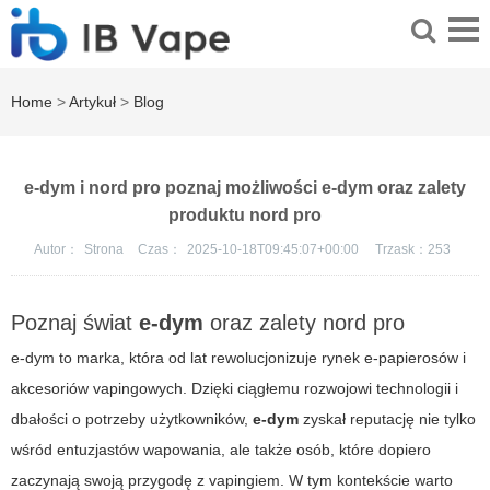
Home
>
Artykuł
>
Blog
e-dym i nord pro poznaj możliwości e-dym oraz zalety
produktu nord pro
Autor：
Strona
Czas：
2025-10-18T09:45:07+00:00
Trzask：
253
Poznaj świat
e-dym
oraz zalety
nord pro
e-dym
to marka, która od lat rewolucjonizuje rynek e-papierosów i
akcesoriów vapingowych. Dzięki ciągłemu rozwojowi technologii i
dbałości o potrzeby użytkowników,
e-dym
zyskał reputację nie tylko
wśród entuzjastów wapowania, ale także osób, które dopiero
zaczynają swoją przygodę z vapingiem. W tym kontekście warto