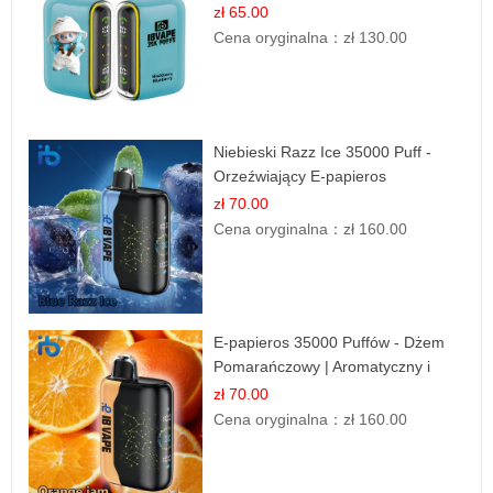
Leśnych Owoców
zł 65.00
Cena oryginalna：
zł 130.00
Niebieski Razz Ice 35000 Puff -
Orzeźwiający E-papieros
Jednorazowy | IBVAPE
zł 70.00
Cena oryginalna：
zł 160.00
E-papieros 35000 Puffów - Dżem
Pomarańczowy | Aromatyczny i
Długotrwały
zł 70.00
Cena oryginalna：
zł 160.00