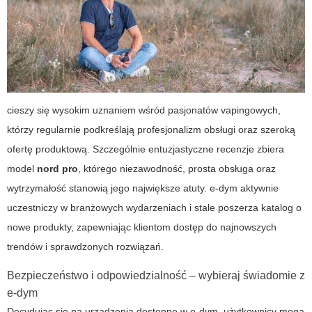
cieszy się wysokim uznaniem wśród pasjonatów vapingowych,
którzy regularnie podkreślają profesjonalizm obsługi oraz szeroką
ofertę produktową. Szczególnie entuzjastyczne recenzje zbiera
model
nord pro
, którego niezawodność, prosta obsługa oraz
wytrzymałość stanowią jego największe atuty.
e-dym
aktywnie
uczestniczy w branżowych wydarzeniach i stale poszerza katalog o
nowe produkty, zapewniając klientom dostęp do najnowszych
trendów i sprawdzonych rozwiązań.
Bezpieczeństwo i odpowiedzialność – wybieraj świadomie z
e-dym
Decydując się na urządzenia dostępne w
e-dym
, użytkownicy mogą