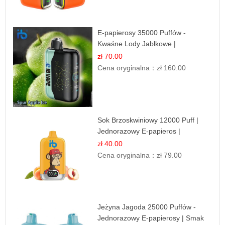
E-papierosy 35000 Puffów -
Kwaśne Lody Jabłkowe |
Orzeźwiający Smak
zł 70.00
Cena oryginalna：
zł 160.00
Sok Brzoskwiniowy 12000 Puff |
Jednorazowy E-papieros |
Owocowy Smak
zł 40.00
Cena oryginalna：
zł 79.00
Jeżyna Jagoda 25000 Puffów -
Jednorazowy E-papierosy | Smak