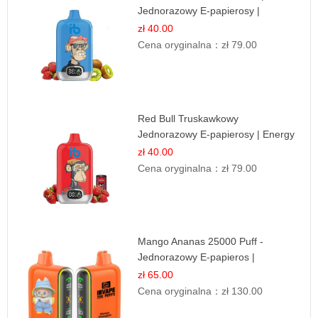
Jednorazowy E-papierosy |
Owocowa Mieszanka
zł 40.00
Cena oryginalna：
zł 79.00
Red Bull Truskawkowy
Jednorazowy E-papierosy | Energy
Drink Smak
zł 40.00
Cena oryginalna：
zł 79.00
Mango Ananas 25000 Puff -
Jednorazowy E-papieros |
Egzotyczny Smak
zł 65.00
Cena oryginalna：
zł 130.00