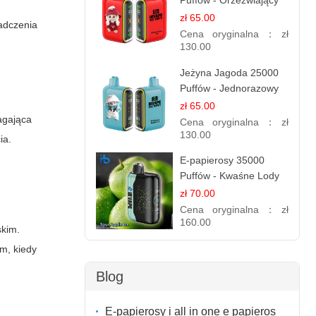
Puffów - Orzeźwiający
E-papieros
zł 65.00
iadczenia
Jednorazowy
Cena oryginalna：
zł
130.00
Jeżyna Jagoda 25000
Puffów - Jednorazowy
E-papierosy | Smak
zł 65.00
Leśnych Owoców
agająca
Cena oryginalna：
zł
130.00
ia.
E-papierosy 35000
Puffów - Kwaśne Lody
Jabłkowe |
zł 70.00
Orzeźwiający Smak
Cena oryginalna：
zł
160.00
skim.
m, kiedy
Blog
E-papierosy i all in one e papieros