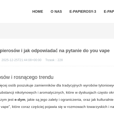
HOME
O NAS
E-PAPIEROSY-3
E-PAP
apierosów i jak odpowiadać na pytanie do you vape
：
2025-12-25T21:44:08+00:00
Trzask：
228
osów i rosnącego trendu
ięcej osób poszukuje zamienników dla tradycyjnych wyrobów tytoniow
ubstancji nikotynowych i aromatycznych, które w dyskusjach często okr
czym jest
e-dym
, jakie są jego zalety i ograniczenia, oraz jak kulturalnie 
 vape"
, które coraz częściej pojawia się w rozmowach towarzyskich i n