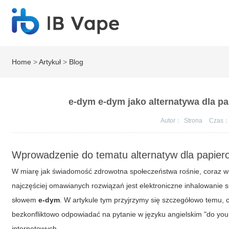
Home
>
Artykuł
>
Blog
e-dym e-dym jako alternatywa dla p
Autor：
Strona
Czas
Wprowadzenie do tematu alternatyw dla papier
W miarę jak świadomość zdrowotna społeczeństwa rośnie, coraz w
najczęściej omawianych rozwiązań jest elektroniczne inhalowanie s
słowem
e-dym
. W artykule tym przyjrzymy się szczegółowo temu, 
bezkonfliktowo odpowiadać na pytanie w języku angielskim
"do you
internetowych.