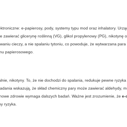
ktroniczne: e-papierosy, pody, systemy typu mod oraz inhalatory. Urzą
że zawierać glicerynę roślinną (VG), glikol propylenowy (PG), nikotynę 
aniu cieczy, a nie spalaniu tytoniu, co powoduje, że wytwarzana para
ymu papierosowego.
alnie, nikotyny. To, że nie dochodzi do spalania, redukuje pewne ryzyk
Badania wskazują, że skład chemiczny pary może zawierać aldehydy, me
rminowe zdrowie wymaga dalszych badań. Ważne jest zrozumienie, że
e-
ny ryzyka.