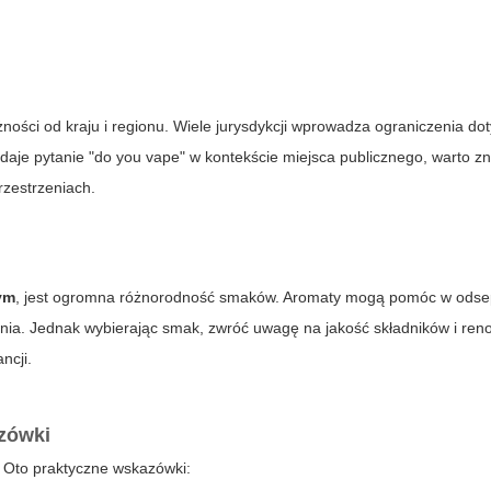
żności od kraju i regionu. Wiele jurysdykcji wprowadza ograniczenia do
adaje pytanie
"do you vape"
w kontekście miejsca publicznego, warto zn
rzestrzeniach.
ym
, jest ogromna różnorodność smaków. Aromaty mogą pomóc w ods
alenia. Jednak wybierając smak, zwróć uwagę na jakość składników i re
ncji.
zówki
. Oto praktyczne wskazówki: