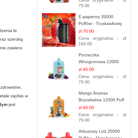
Cena oryginalna：
zł
79.00
E-papieros 35000
Puffów - Truskawkowy
Lód | Orzeźwiający
dzenia te
zł 70.00
Smak
Cena oryginalna：
zł
oraz szeroką
160.00
 nie zawiera
Porzeczka
Winogronowa 12000
Puffów | Jednorazowy
zł 40.00
E-papieros | Owocowy
Cena oryginalna：
zł
Miks
79.00
a zdrowotne,
Mango Ananas
tale ciężkie w
Brzoskwinia 12000 Puff
dym
jest
| Jednorazowy E-
zł 40.00
papieros | Tropikalny
Cena oryginalna：
zł
Smak
79.00
Arbuzowy Lód 25000