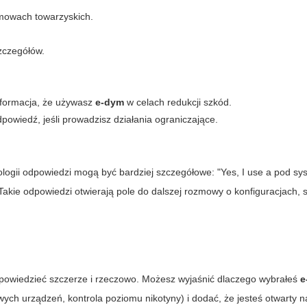
zmowach towarzyskich.
szczegółów.
informacja, że używasz
e-dym
w celach redukcji szkód.
odpowiedź, jeśli prowadzisz działania ograniczające.
gii odpowiedzi mogą być bardziej szczegółowe: "Yes, I use a pod sy
" Takie odpowiedzi otwierają pole do dalszej rozmowy o konfiguracjach,
dpowiedzieć szczerze i rzeczowo. Możesz wyjaśnić dlaczego wybrałeś
e
ych urządzeń, kontrola poziomu nikotyny) i dodać, że jesteś otwarty n