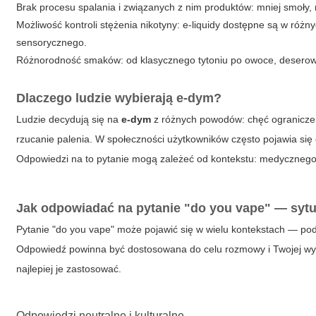
Brak procesu spalania i związanych z nim produktów: mniej smoły, 
Możliwość kontroli stężenia nikotyny: e-liquidy dostępne są w róż
sensorycznego.
Różnorodność smaków: od klasycznego tytoniu po owoce, deserow
Dlaczego ludzie wybierają e-dym?
Ludzie decydują się na
e-dym
z różnych powodów: chęć ogranicze
rzucanie palenia. W społeczności użytkowników często pojawia się
Odpowiedzi na to pytanie mogą zależeć od kontekstu: medyczneg
Jak odpowiadać na pytanie "do you vape" — sytu
Pytanie
"do you vape"
może pojawić się w wielu kontekstach — pod
Odpowiedź powinna być dostosowana do celu rozmowy i Twojej wyg
najlepiej je zastosować.
Odpowiedzi neutralne i kulturalne