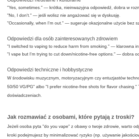
"Yes, sometimes." — krótka, nieinwazyjna odpowiedź, dobra w ro
"No, I don't." — jeśli wolisz nie angażować się w dyskusję.
"Occasionally, when I'm out." — sugeruje okazjonalne użycie bez 
Odpowiedzi dla osób zainteresowanych zdrowiem
"I switched to vaping to reduce harm from smoking." — klarowna 
"I vape but I'm trying to cut down/nicotine-free options." — dobra 
Odpowiedzi techniczne i hobbystyczne
W środowisku muzycznym, motoryzacyjnym czy entuzjastów technolo
50/50 VG/PG" albo "I prefer nicotine-free shots for flavor chasing.
doświadczeniach.
Jak rozmawiać z osobami, które pytają z troski?
Jeżeli osoba pyta
"do you vape"
z obawy o twoje zdrowie, warto o
kroki podejmujesz by minimalizować ryzyko (np. używanie jakościow