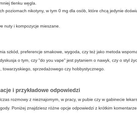
mniej tlenku węgla.
nych poziomach nikotyny, w tym 0 mg dla osób, które chcą jedynie dośw
e nuty i kompozycje mieszane.
nia szkód, preferencje smakowe, wygoda, czy też jako metoda wspom
 dyskusja o tym, czy
"do you vape"
jest pytaniem o nawyk, czy o styl życ
o, towarzyskiego, sprzedażowego czy hobbystycznego.
acje i przykładowe odpowiedzi
czas rozmowy z nieznajomym, w pracy, w pubie czy w gabinecie lekar
ody. Poniżej znajdziesz różne opcje odpowiedzi z krótkim komentarze