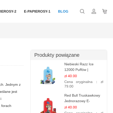
IEROSY-2
E-PAPIEROSY-1
BLOG
Produkty powiązane
Niebieski Razz Ice
12000 Puffów |
Jednorazowy E-
zł 40.00
papieros | Jagodowy
Cena oryginalna：
zł
ych. Jednym z
Chłód
79.00
eślane jest
Red Bull Truskawkowy
i
Jednorazowy E-
a forach
papierosy | Energy
zł 40.00
Drink Smak