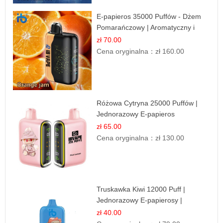
E-papieros 35000 Puffów - Dżem
Pomarańczowy | Aromatyczny i
Długotrwały
zł 70.00
Cena oryginalna：
zł 160.00
Różowa Cytryna 25000 Puffów |
Jednorazowy E-papieros
zł 65.00
Cena oryginalna：
zł 130.00
Truskawka Kiwi 12000 Puff |
Jednorazowy E-papierosy |
Owocowa Mieszanka
zł 40.00