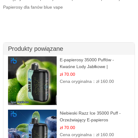
Papierosy dla fanów blue vape
Produkty powiązane
E-papierosy 35000 Puffów -
Kwaśne Lody Jabłkowe |
Orzeźwiający Smak
zł 70.00
Cena oryginalna：
zł 160.00
Niebieski Razz Ice 35000 Puff -
Orzeźwiający E-papieros
Jednorazowy | IBVAPE
zł 70.00
Cena oryginalna：
zł 160.00