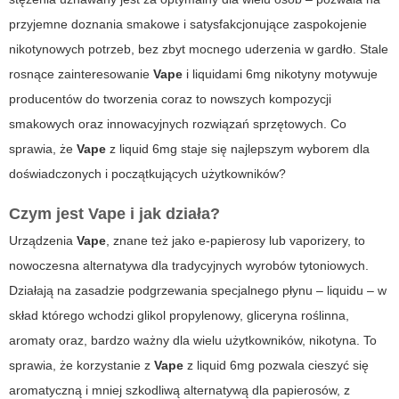
przyjemne doznania smakowe i satysfakcjonujące zaspokojenie
nikotynowych potrzeb, bez zbyt mocnego uderzenia w gardło. Stale
rosnące zainteresowanie
Vape
i liquidami 6mg nikotyny motywuje
producentów do tworzenia coraz to nowszych kompozycji
smakowych oraz innowacyjnych rozwiązań sprzętowych. Co
sprawia, że
Vape
z liquid 6mg staje się najlepszym wyborem dla
doświadczonych i początkujących użytkowników?
Czym jest
Vape
i jak działa?
Urządzenia
Vape
, znane też jako e-papierosy lub vaporizery, to
nowoczesna alternatywa dla tradycyjnych wyrobów tytoniowych.
Działają na zasadzie podgrzewania specjalnego płynu –
liquidu
– w
skład którego wchodzi glikol propylenowy, gliceryna roślinna,
aromaty oraz, bardzo ważny dla wielu użytkowników, nikotyna. To
sprawia, że korzystanie z
Vape
z liquid 6mg pozwala cieszyć się
aromatyczną i mniej szkodliwą alternatywą dla papierosów, z