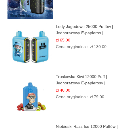
Lody Jagodowe 25000 Puffów |
Jednorazowy E-papieros |
Deserowy Smak
zł 65.00
Cena oryginalna：
zł 130.00
Truskawka Kiwi 12000 Puff |
Jednorazowy E-papierosy |
Owocowa Mieszanka
zł 40.00
Cena oryginalna：
zł 79.00
Niebieski Razz Ice 12000 Puffów |