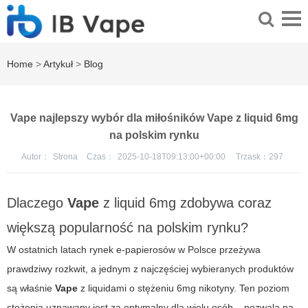
Home
>
Artykuł
>
Blog
Vape najlepszy wybór dla miłośników Vape z liquid 6mg
na polskim rynku
Autor：
Strona
Czas：
2025-10-18T09:13:00+00:00
Trzask：
297
Dlaczego
Vape
z
liquid 6mg
zdobywa coraz
większą popularność na polskim rynku?
W ostatnich latach rynek e-papierosów w Polsce przeżywa
prawdziwy rozkwit, a jednym z najczęściej wybieranych produktów
są właśnie
Vape
z liquidami o stężeniu 6mg nikotyny. Ten poziom
stężenia uznawany jest za optymalny dla wielu osób – pozwala na