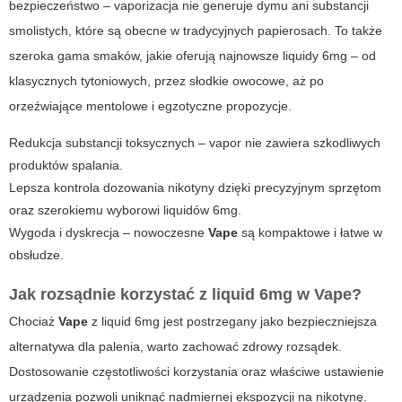
bezpieczeństwo – vaporizacja nie generuje dymu ani substancji
smolistych, które są obecne w tradycyjnych papierosach. To także
szeroka gama smaków, jakie oferują najnowsze liquidy 6mg – od
klasycznych tytoniowych, przez słodkie owocowe, aż po
orzeźwiające mentolowe i egzotyczne propozycje.
Redukcja substancji toksycznych – vapor nie zawiera szkodliwych
produktów spalania.
Lepsza kontrola dozowania nikotyny dzięki precyzyjnym sprzętom
oraz szerokiemu wyborowi liquidów 6mg.
Wygoda i dyskrecja – nowoczesne
Vape
są kompaktowe i łatwe w
obsłudze.
Jak rozsądnie korzystać z liquid 6mg w
Vape
?
Chociaż
Vape
z
liquid 6mg
jest postrzegany jako bezpieczniejsza
alternatywa dla palenia, warto zachować zdrowy rozsądek.
Dostosowanie częstotliwości korzystania oraz właściwe ustawienie
urządzenia pozwoli uniknąć nadmiernej ekspozycji na nikotynę.