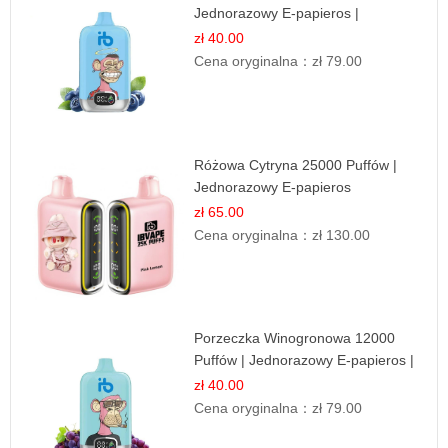
Jednorazowy E-papieros |
Jagodowy Chłód
zł 40.00
Cena oryginalna：
zł 79.00
Różowa Cytryna 25000 Puffów |
Jednorazowy E-papieros
zł 65.00
Cena oryginalna：
zł 130.00
Porzeczka Winogronowa 12000
Puffów | Jednorazowy E-papieros |
Owocowy Miks
zł 40.00
Cena oryginalna：
zł 79.00