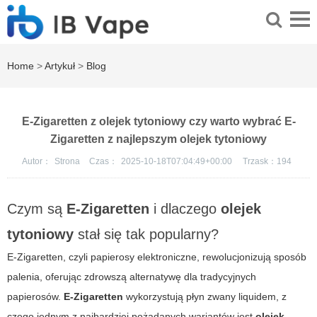
Home
>
Artykuł
>
Blog
E-Zigaretten z olejek tytoniowy czy warto wybrać E-
Zigaretten z najlepszym olejek tytoniowy
Autor：
Strona
Czas：
2025-10-18T07:04:49+00:00
Trzask：
194
Czym są
E-Zigaretten
i dlaczego
olejek
tytoniowy
stał się tak popularny?
E-Zigaretten, czyli papierosy elektroniczne, rewolucjonizują sposób
palenia, oferując zdrowszą alternatywę dla tradycyjnych
papierosów.
E-Zigaretten
wykorzystują płyn zwany liquidem, z
czego jednym z najbardziej pożądanych wariantów jest
olejek