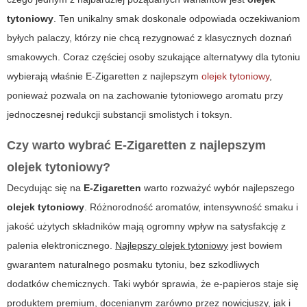
tytoniowy
. Ten unikalny smak doskonale odpowiada oczekiwaniom
byłych palaczy, którzy nie chcą rezygnować z klasycznych doznań
smakowych. Coraz częściej osoby szukające alternatywy dla tytoniu
wybierają właśnie
E-Zigaretten
z najlepszym
olejek tytoniowy
,
ponieważ pozwala on na zachowanie tytoniowego aromatu przy
jednoczesnej redukcji substancji smolistych i toksyn.
Czy warto wybrać
E-Zigaretten
z najlepszym
olejek tytoniowy
?
Decydując się na
E-Zigaretten
warto rozważyć wybór najlepszego
olejek tytoniowy
. Różnorodność aromatów, intensywność smaku i
jakość użytych składników mają ogromny wpływ na satysfakcję z
palenia elektronicznego.
Najlepszy olejek tytoniowy
jest bowiem
gwarantem naturalnego posmaku tytoniu, bez szkodliwych
dodatków chemicznych. Taki wybór sprawia, że e-papieros staje się
produktem premium, docenianym zarówno przez nowicjuszy, jak i