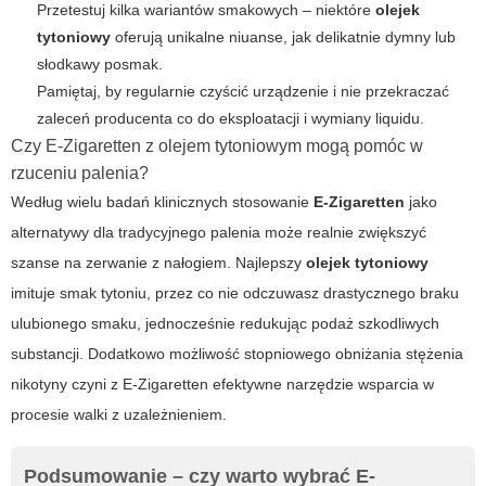
Przetestuj kilka wariantów smakowych – niektóre
olejek
tytoniowy
oferują unikalne niuanse, jak delikatnie dymny lub
słodkawy posmak.
Pamiętaj, by regularnie czyścić urządzenie i nie przekraczać
zaleceń producenta co do eksploatacji i wymiany liquidu.
Czy
E-Zigaretten
z olejem tytoniowym mogą pomóc w
rzuceniu palenia?
Według wielu badań klinicznych stosowanie
E-Zigaretten
jako
alternatywy dla tradycyjnego palenia może realnie zwiększyć
szanse na zerwanie z nałogiem. Najlepszy
olejek tytoniowy
imituje smak tytoniu, przez co nie odczuwasz drastycznego braku
ulubionego smaku, jednocześnie redukując podaż szkodliwych
substancji. Dodatkowo możliwość stopniowego obniżania stężenia
nikotyny czyni z
E-Zigaretten
efektywne narzędzie wsparcia w
procesie walki z uzależnieniem.
Podsumowanie – czy warto wybrać
E-