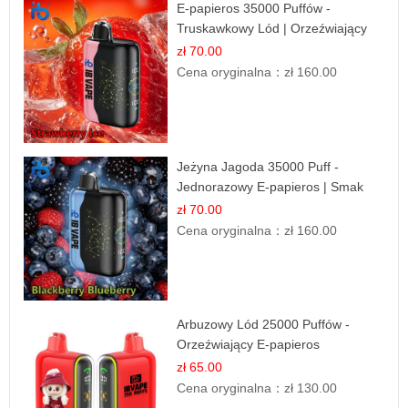
E-papieros 35000 Puffów -
Truskawkowy Lód | Orzeźwiający
Smak
zł 70.00
Cena oryginalna：
zł 160.00
Jeżyna Jagoda 35000 Puff -
Jednorazowy E-papieros | Smak
Leśnych Owoców
zł 70.00
Cena oryginalna：
zł 160.00
Arbuzowy Lód 25000 Puffów -
Orzeźwiający E-papieros
Jednorazowy
zł 65.00
Cena oryginalna：
zł 130.00