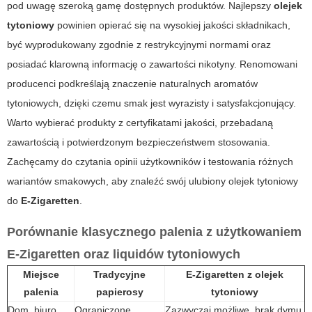
pod uwagę szeroką gamę dostępnych produktów. Najlepszy
olejek
tytoniowy
powinien opierać się na wysokiej jakości składnikach,
być wyprodukowany zgodnie z restrykcyjnymi normami oraz
posiadać klarowną informację o zawartości nikotyny. Renomowani
producenci podkreślają znaczenie naturalnych aromatów
tytoniowych, dzięki czemu smak jest wyrazisty i satysfakcjonujący.
Warto wybierać produkty z certyfikatami jakości, przebadaną
zawartością i potwierdzonym bezpieczeństwem stosowania.
Zachęcamy do czytania opinii użytkowników i testowania różnych
wariantów smakowych, aby znaleźć swój ulubiony
olejek tytoniowy
do
E-Zigaretten
.
Porównanie klasycznego palenia z użytkowaniem
E-Zigaretten
oraz liquidów tytoniowych
Miejsce
Tradycyjne
E-Zigaretten
z
olejek
palenia
papierosy
tytoniowy
Dom, biuro
Ograniczone
Zazwyczaj możliwe, brak dymu