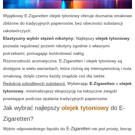
Wyjątkowy
E-Zigaretten olejek tytoniowy
oferuje doznania smakowe
zbliżone do tradycyjnych papierosów, bez obecności substancji
rakotwórczych.
Elastyczny wybór stężeń nikotyny:
Najlepszy
olejek tytoniowy
pozwala regulować poziom nikotyny zgodnie z własnymi
potrzebami, pomagając kontrolować nałóg.
Różnorodność aromatyczna:
E-Zigaretten
i
olejek tytoniowy
są
dostępne w wielu wariantach, które różnią się intensywnością i nuta
smakową, dzięki czemu każdy znajdzie coś dla siebie.
Redukcja szkodliwych substancji:
Wybierając
E-Zigaretten
z
olejek
tytoniowy
, minimalizujesz ekspozycję na toksyczne związki
powstające podczas spalania tradycyjnych papierosów.
Jak wybrać najlepszy
olejek tytoniowy
do
E-
Zigaretten
?
E-Zigaretten
Wybór odpowiedniego liquidu do
nie jest prosty, biorąc