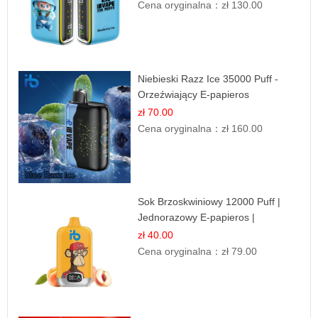
Cena oryginalna：
zł 130.00
Niebieski Razz Ice 35000 Puff -
Orzeźwiający E-papieros
Jednorazowy | IBVAPE
zł 70.00
Cena oryginalna：
zł 160.00
Sok Brzoskwiniowy 12000 Puff |
Jednorazowy E-papieros |
Owocowy Smak
zł 40.00
Cena oryginalna：
zł 79.00