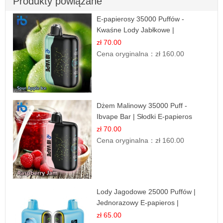
Produkty powiązane
E-papierosy 35000 Puffów -
Kwaśne Lody Jabłkowe |
Orzeźwiający Smak
zł 70.00
Cena oryginalna：
zł 160.00
Dżem Malinowy 35000 Puff -
Ibvape Bar | Słodki E-papieros
Jednorazowy
zł 70.00
Cena oryginalna：
zł 160.00
Lody Jagodowe 25000 Puffów |
Jednorazowy E-papieros |
Deserowy Smak
zł 65.00