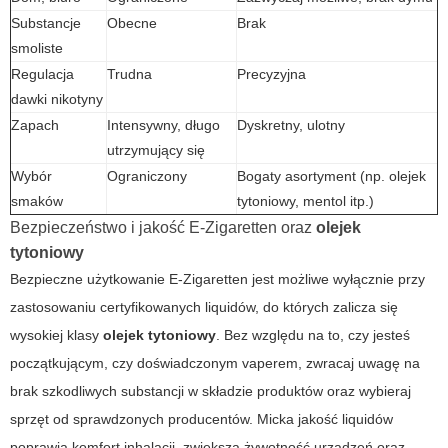
Substancje
Obecne
Brak
smoliste
Regulacja
Trudna
Precyzyjna
dawki nikotyny
Zapach
Intensywny, długo
Dyskretny, ulotny
utrzymujący się
Wybór
Ograniczony
Bogaty asortyment (np. olejek
smaków
tytoniowy, mentol itp.)
Bezpieczeństwo i jakość
E-Zigaretten
oraz
olejek
tytoniowy
Bezpieczne użytkowanie
E-Zigaretten
jest możliwe wyłącznie przy
zastosowaniu certyfikowanych liquidów, do których zalicza się
wysokiej klasy
olejek tytoniowy
. Bez względu na to, czy jesteś
początkującym, czy doświadczonym vaperem, zwracaj uwagę na
brak szkodliwych substancji w składzie produktów oraz wybieraj
sprzęt od sprawdzonych producentów. Micka jakość liquidów
poprawia komfort inhalacji, zwiększa żywotność urządzeń oraz