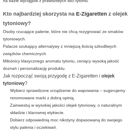
na bazie wyciągów z prawdziwych liści tytoniu.
Kto najbardziej skorzysta na
E-Zigaretten
z
olejek
tytoniowy
?
Osoby rzucające palenie, które nie chcą rezygnować ze smaków
tytoniowych.
Palacze szukający alternatywy z mniejszą ilością szkodliwych
związków chemicznych.
Miłośnicy klasycznego aromatu tytoniu, ceniący wysoką jakość
doznań i personalizację produktu.
Jak rozpocząć swoją przygodę z
E-Zigaretten
i
olejek
tytoniowy
?
Wybierz sprawdzone urządzenie do wapowania – sugerujemy
renomowane marki z dobrą opinią.
Zainwestuj w wysokiej jakości
olejek tytoniowy
, o naturalnym
składzie i klarownej etykiecie.
Dobierz odpowiednią moc nikotyny dopasowaną do swojego
stylu palenia i oczekiwań.