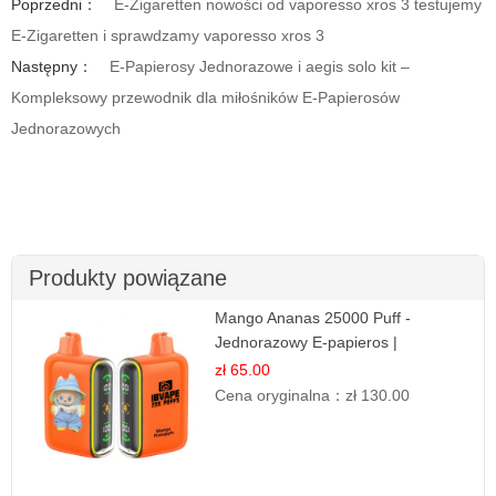
Poprzedni：
E-Zigaretten nowości od vaporesso xros 3 testujemy
E-Zigaretten i sprawdzamy vaporesso xros 3
Następny：
E-Papierosy Jednorazowe i aegis solo kit –
Kompleksowy przewodnik dla miłośników E-Papierosów
Jednorazowych
Produkty powiązane
Mango Ananas 25000 Puff -
Jednorazowy E-papieros |
Egzotyczny Smak
zł 65.00
Cena oryginalna：
zł 130.00