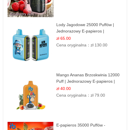
Lody Jagodowe 25000 Puffów |
Jednorazowy E-papieros |
Deserowy Smak
zł 65.00
Cena oryginalna：
zł 130.00
Mango Ananas Brzoskwinia 12000
Puff | Jednorazowy E-papieros |
Tropikalny Smak
zł 40.00
Cena oryginalna：
zł 79.00
E-papieros 35000 Puffów -