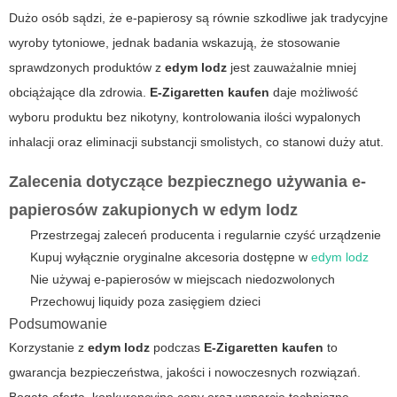
Dużo osób sądzi, że e-papierosy są równie szkodliwe jak tradycyjne
wyroby tytoniowe, jednak badania wskazują, że stosowanie
sprawdzonych produktów z
edym lodz
jest zauważalnie mniej
obciążające dla zdrowia.
E-Zigaretten kaufen
daje możliwość
wyboru produktu bez nikotyny, kontrolowania ilości wypalonych
inhalacji oraz eliminacji substancji smolistych, co stanowi duży atut.
Zalecenia dotyczące bezpiecznego używania e-
papierosów zakupionych w
edym lodz
Przestrzegaj zaleceń producenta i regularnie czyść urządzenie
Kupuj wyłącznie oryginalne akcesoria dostępne w
edym lodz
Nie używaj e-papierosów w miejscach niedozwolonych
Przechowuj liquidy poza zasięgiem dzieci
Podsumowanie
Korzystanie z
edym lodz
podczas
E-Zigaretten kaufen
to
gwarancja bezpieczeństwa, jakości i nowoczesnych rozwiązań.
Bogata oferta, konkurencyjne ceny oraz wsparcie techniczne