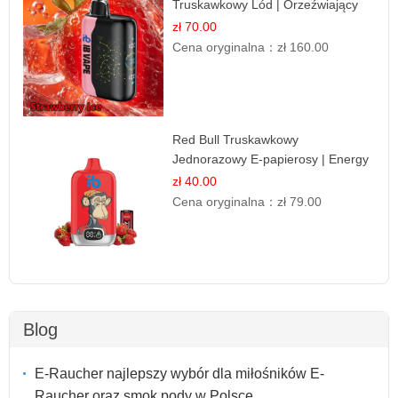
Truskawkowy Lód | Orzeźwiający
Smak
zł 70.00
Cena oryginalna：
zł 160.00
Red Bull Truskawkowy
Jednorazowy E-papierosy | Energy
Drink Smak
zł 40.00
Cena oryginalna：
zł 79.00
Blog
E-Raucher najlepszy wybór dla miłośników E-
Raucher oraz smok pody w Polsce