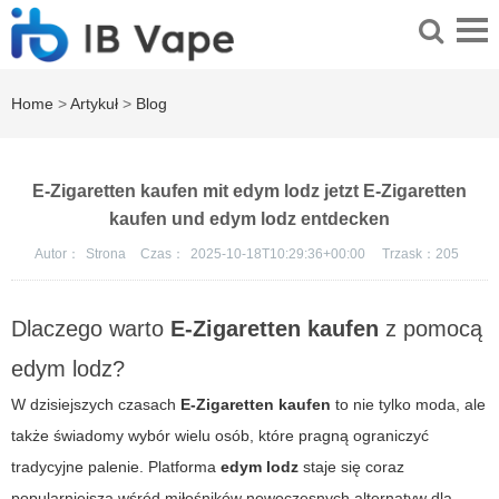
Home
>
Artykuł
>
Blog
E-Zigaretten kaufen mit edym lodz jetzt E-Zigaretten
kaufen und edym lodz entdecken
Autor：
Strona
Czas：
2025-10-18T10:29:36+00:00
Trzask：
205
Dlaczego warto
E-Zigaretten kaufen
z pomocą
edym lodz?
W dzisiejszych czasach
E-Zigaretten kaufen
to nie tylko moda, ale
także świadomy wybór wielu osób, które pragną ograniczyć
tradycyjne palenie. Platforma
edym lodz
staje się coraz
popularniejsza wśród miłośników nowoczesnych alternatyw dla