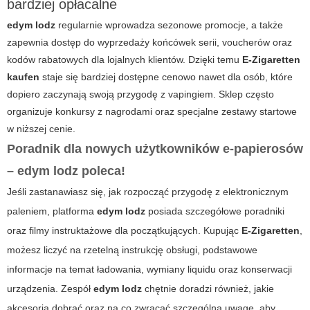
bardziej opłacalne
edym lodz
regularnie wprowadza sezonowe promocje, a także
zapewnia dostęp do wyprzedaży końcówek serii, voucherów oraz
kodów rabatowych dla lojalnych klientów. Dzięki temu
E-Zigaretten
kaufen
staje się bardziej dostępne cenowo nawet dla osób, które
dopiero zaczynają swoją przygodę z vapingiem. Sklep często
organizuje konkursy z nagrodami oraz specjalne zestawy startowe
w niższej cenie.
Poradnik dla nowych użytkowników e-papierosów
–
edym lodz
poleca!
Jeśli zastanawiasz się, jak rozpocząć przygodę z elektronicznym
paleniem, platforma
edym lodz
posiada szczegółowe poradniki
oraz filmy instruktażowe dla początkujących. Kupując
E-Zigaretten
,
możesz liczyć na rzetelną instrukcję obsługi, podstawowe
informacje na temat ładowania, wymiany liquidu oraz konserwacji
urządzenia. Zespół
edym lodz
chętnie doradzi również, jakie
akcesoria dobrać oraz na co zwracać szczególną uwagę, aby