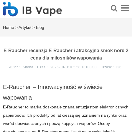
Home
>
Artykuł
>
Blog
E-Raucher recenzja E-Raucher i atrakcyjna smok nord 2
cena dla miłośników wapowania
Autor：
Strona
Czas：
2025-10-18T05:58:13+00:00
Trzask：
126
E-Raucher – Innowacyjność w świecie
wapowania
E-Raucher
to marka doskonale znana entuzjastom elektronicznych
papierosów. Ich produkty od lat cieszą się uznaniem na rynku oraz
wśród doświadczonych i początkujących waperów. Osoby
decydujące się na
E-Raucher
mogą liczyć na wysoką jakość,