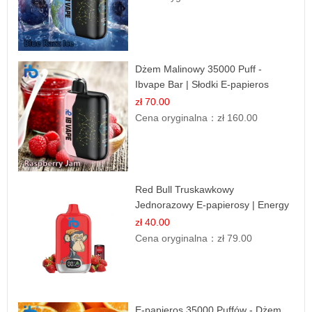
Dżem Malinowy 35000 Puff -
Ibvape Bar | Słodki E-papieros
Jednorazowy
zł 70.00
Cena oryginalna：
zł 160.00
Red Bull Truskawkowy
Jednorazowy E-papierosy | Energy
Drink Smak
zł 40.00
Cena oryginalna：
zł 79.00
E-papieros 35000 Puffów - Dżem