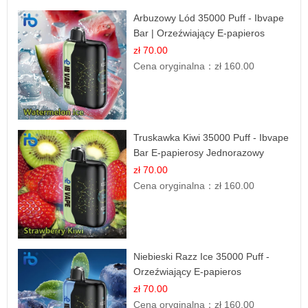
Arbuzowy Lód 35000 Puff - Ibvape
Bar | Orzeźwiający E-papieros
Jednorazowy
zł 70.00
Cena oryginalna：
zł 160.00
Truskawka Kiwi 35000 Puff - Ibvape
Bar E-papierosy Jednorazowy
zł 70.00
Cena oryginalna：
zł 160.00
Niebieski Razz Ice 35000 Puff -
Orzeźwiający E-papieros
Jednorazowy | IBVAPE
zł 70.00
Cena oryginalna：
zł 160.00