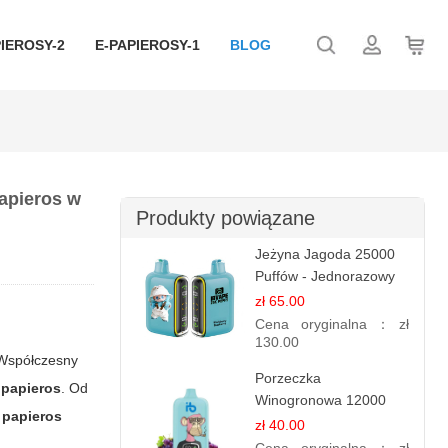
IEROSY-2
E-PAPIEROSY-1
BLOG
papieros w
Produkty powiązane
Jeżyna Jagoda 25000
Puffów - Jednorazowy
E-papierosy | Smak
zł 65.00
Leśnych Owoców
Cena oryginalna：
zł
130.00
 Współczesny
Porzeczka
 papieros
. Od
Winogronowa 12000
e papieros
Puffów | Jednorazowy
zł 40.00
E-papieros | Owocowy