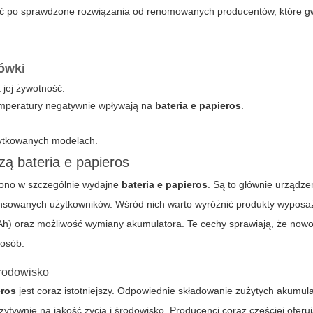
ęgać po sprawdzone rozwiązania od renomowanych producentów, które g
ówki
jej żywotność.
 temperatury negatywnie wpływają na
bateria e papieros
.
użytkowanych modelach.
zą bateria e papieros
żono w szczególnie wydajne
bateria e papieros
. Są to głównie urządz
ansowanych użytkowników. Wśród nich warto wyróżnić produkty wypos
Ah) oraz możliwość wymiany akumulatora. Te cechy sprawiają, że no
 osób.
środowisko
eros
jest coraz istotniejszy. Odpowiednie składowanie zużytych akumul
zytywnie na jakość życia i środowisko. Producenci coraz częściej oferu