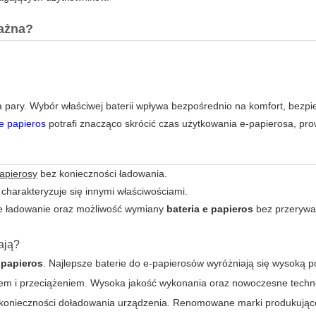
ważna?
a pary. Wybór właściwej baterii wpływa bezpośrednio na komfort, bezp
 e papieros
potrafi znacząco skrócić czas użytkowania e-papierosa, pr
apierosy
bez konieczności ładowania.
h charakteryzuje się innymi właściwościami.
ie ładowanie oraz możliwość wymiany
bateria e papieros
bez przerywa
ają?
 papieros
. Najlepsze baterie do e-papierosów wyróżniają się wysoką 
em i przeciążeniem. Wysoka jakość wykonania oraz nowoczesne techn
z konieczności doładowania urządzenia. Renomowane marki produkując