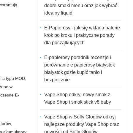
warantują
dobre smaki menu oraz jak wybrać
idealny liquid
E-Papierosy - jak się wkłada baterie
krok po kroku i praktyczne porady
dla początkujących
E-papierosy poradnik recenzje i
porównanie e papierosy białystok
białystok gdzie kupić tanio i
enia typu MOD,
bezpiecznie
ażone w
Vape Shop odkryj nowy smak z
woczesne
E-
Vape Shop i smok stick v8 baby
Vape Shop w Sofly Głogów odkryj
atorów,
najlepsze produkty Vape Shop oraz
nowości od Sofly Głogów
ją akumulatory