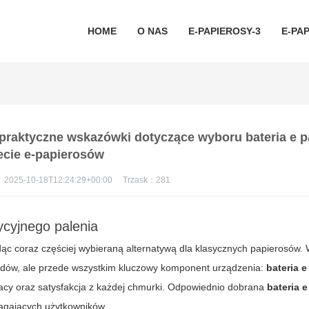
HOME
O NAS
E-PAPIEROSY-3
E-PAP
z praktyczne wskazówki dotyczące wyboru bateria e 
ecie e-papierosów
：
2025-10-18T12:24:29+00:00
Trzask：
281
ycyjnego palenia
ąc coraz częściej wybieraną alternatywą dla klasycznych papierosów.
iquidów, ale przede wszystkim kluczowy komponent urządzenia:
bateria e
pracy oraz satysfakcja z każdej chmurki. Odpowiednio dobrana
bateria 
magających użytkowników.