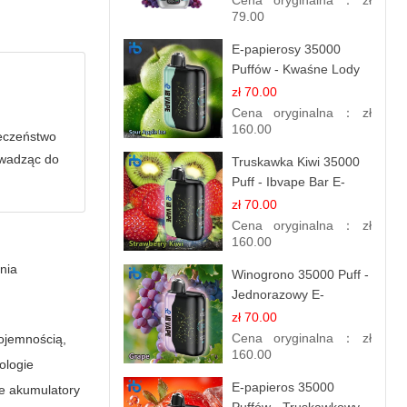
Cena oryginalna：
zł
Miks
79.00
E-papierosy 35000
Puffów - Kwaśne Lody
Jabłkowe |
zł 70.00
Orzeźwiający Smak
Cena oryginalna：
zł
160.00
ieczeństwo
owadząc do
Truskawka Kiwi 35000
Puff - Ibvape Bar E-
papierosy Jednorazowy
zł 70.00
Cena oryginalna：
zł
160.00
nia
Winogrono 35000 Puff -
Jednorazowy E-
papieros | Soczysty
zł 70.00
Smak Winogron
Cena oryginalna：
zł
pojemnością,
160.00
ologie
E-papieros 35000
e akumulatory