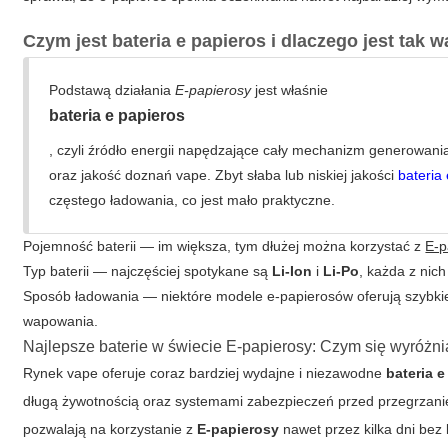
Czym jest bateria e papieros i dlaczego jest tak 
Podstawą działania
E-papierosy
jest właśnie
bateria e papieros
, czyli źródło energii napędzające cały mechanizm generowani
oraz jakość doznań vape. Zbyt słaba lub niskiej jakości
bateria
częstego ładowania, co jest mało praktyczne.
Pojemność baterii — im większa, tym dłużej można korzystać z
E-p
Typ baterii — najczęściej spotykane są
Li-Ion
i
Li-Po
, każda z nic
Sposób ładowania — niektóre modele e-papierosów oferują szybk
wapowania.
Najlepsze baterie w świecie E-papierosy: Czym się wyróżni
Rynek vape oferuje coraz bardziej wydajne i niezawodne
bateria e
długą żywotnością oraz systemami zabezpieczeń przed przegrzani
pozwalają na korzystanie z
E-papierosy
nawet przez kilka dni be