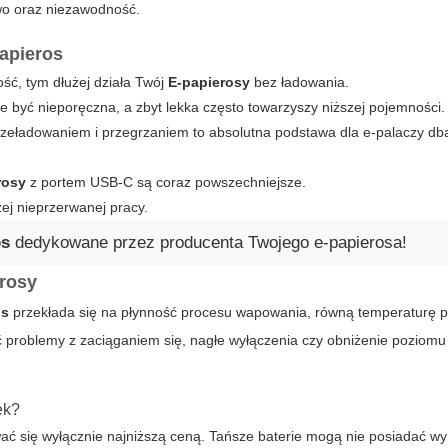
wo oraz niezawodność.
papieros
ość, tym dłużej działa Twój
E-papierosy
bez ładowania.
 być nieporęczna, a zbyt lekka często towarzyszy niższej pojemności.
zeładowaniem i przegrzaniem to absolutna podstawa dla e-palaczy db
rosy
z portem USB-C są coraz powszechniejsze.
szej nieprzerwanej pracy.
os
dedykowane przez producenta Twojego e-papierosa!
erosy
os
przekłada się na płynność procesu wapowania, równą temperaturę p
ć problemy z zaciąganiem się, nagłe wyłączenia czy obniżenie poziomu
ek?
ować się wyłącznie najniższą ceną. Tańsze baterie mogą nie posiadać 