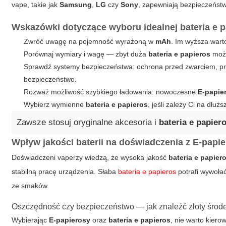
vape, takie jak
Samsung
,
LG
czy
Sony
, zapewniają bezpieczeńst
Wskazówki dotyczące wyboru idealnej bateria e 
Zwróć uwagę na pojemność wyrażoną w
mAh
. Im wyższa wart
Porównaj wymiary i wagę — zbyt duża
bateria e papieros
może
Sprawdź systemy bezpieczeństwa: ochrona przed zwarciem, pr
bezpieczeństwo.
Rozważ możliwość szybkiego ładowania: nowoczesne
E-papie
Wybierz wymienne
bateria e papieros
, jeśli zależy Ci na dłuż
Zawsze stosuj oryginalne akcesoria i
bateria e papier
Wpływ jakości baterii na doświadczenia z E-papi
Doświadczeni vaperzy wiedzą, że wysoka jakość
bateria e papier
stabilną pracę urządzenia. Słaba
bateria e papieros
potrafi wywoła
ze smaków.
Oszczędność czy bezpieczeństwo — jak znaleźć złoty środ
Wybierając
E-papierosy
oraz
bateria e papieros
, nie warto kier