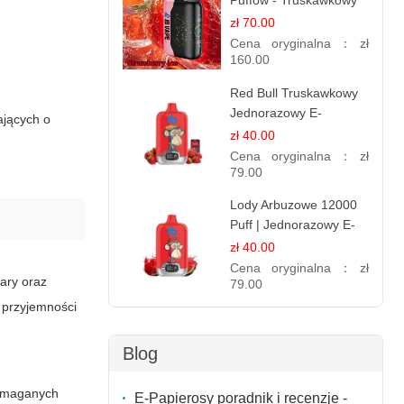
Puffów - Truskawkowy
Lód | Orzeźwiający
zł 70.00
Smak
Cena oryginalna：
zł
160.00
Red Bull Truskawkowy
Jednorazowy E-
ających o
papierosy | Energy
zł 40.00
Drink Smak
Cena oryginalna：
zł
79.00
Lody Arbuzowe 12000
Puff | Jednorazowy E-
papieros | Deserowy
zł 40.00
Smak
Cena oryginalna：
zł
ary oraz
79.00
 przyjemności
Blog
wymaganych
E-Papierosy poradnik i recenzje -