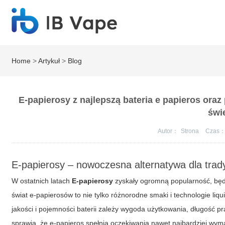
Home
>
Artykuł
>
Blog
E-papierosy z najlepszą bateria e papieros ora
świ
Autor：
Strona
Czas
E-papierosy – nowoczesna alternatywa dla trad
W ostatnich latach
E-papierosy
zyskały ogromną popularność, będ
świat e-papierosów to nie tylko różnorodne smaki i technologie l
jakości i pojemności baterii zależy wygoda użytkowania, długość 
sprawia, że e-papieros spełnia oczekiwania nawet najbardziej wy