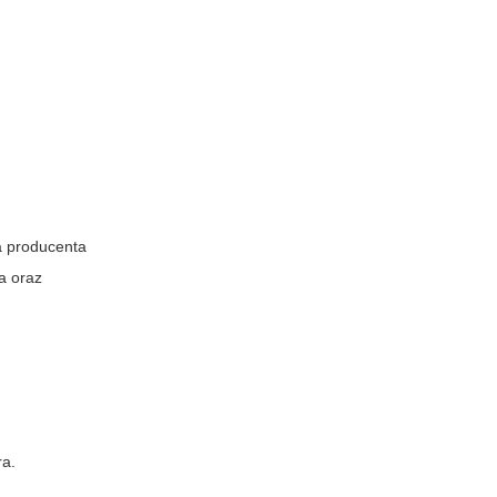
a producenta
a oraz
ra.