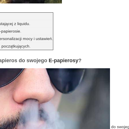
ającej z liquidu.
-papierosie.
sonalizacji mocy i ustawień.
a początkujących.
papieros do swojego
E-papierosy
?
do swojeg