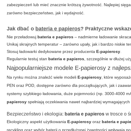
zabezpieczeń lub mieć znacznie krótszą żywotność. Najlepiej si
zarówno bezpieczeństwo, jak i wydajność.
Jak dbać o
bateria e papieros
? Praktyczne wskaz
Nie przeładowuj
bateria e papieros
– nadmierne ładowanie skraca 
Unikaj skrajnych temperatur – zarówno upały, jak i bardzo niskie
Stosuj ładowarki dedykowane przez producenta
E-papierosy
.
Regularnie testuj stan
bateria e papieros
, szczególnie w dłużej 
Najpopularniejsze modele E-papierosy z najleps
Na rynku można znaleźć wiele modeli
E-papierosy
, które wyposa
PEN oraz POD, dostępne zarówno dla początkujących, jak i zaaw
systemy szybkiego ładowania, duże pojemności (np. 3000-4000 m
papierosy
spełniają oczekiwania nawet najbardziej wymagających
Bezpieczeństwo i ekologia:
bateria e papieros
w trosce o 
Ekologiczny aspekt użytkowania
E-papierosy
oraz
bateria e papi
recykling oraz wybór baterii o przedłużonej żywotności wpływają po