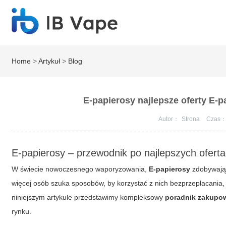
Home
>
Artykuł
>
Blog
E-papierosy najlepsze oferty E-
Autor：
Strona
Czas
E-papierosy – przewodnik po najlepszych ofert
W świecie nowoczesnego waporyzowania,
E-papierosy
zdobywają 
więcej osób szuka sposobów, by korzystać z nich
bezprzeplacania
,
niniejszym artykule przedstawimy kompleksowy
poradnik zakupo
rynku.