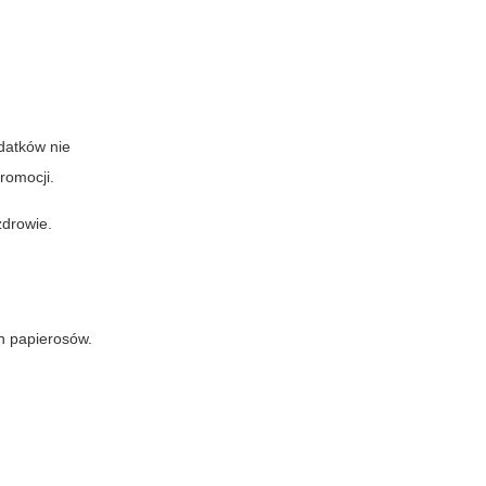
datków nie
romocji.
zdrowie.
h papierosów.