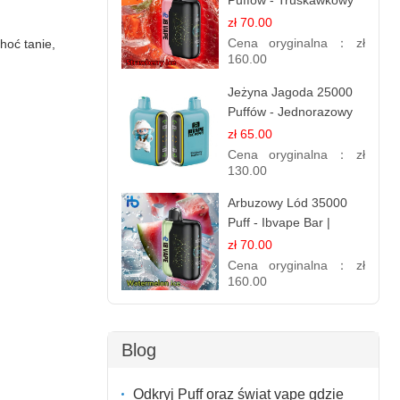
Puffów - Truskawkowy
Lód | Orzeźwiający
zł 70.00
Smak
Cena oryginalna：
zł
hoć tanie,
160.00
Jeżyna Jagoda 25000
Puffów - Jednorazowy
E-papierosy | Smak
zł 65.00
Leśnych Owoców
Cena oryginalna：
zł
130.00
Arbuzowy Lód 35000
Puff - Ibvape Bar |
Orzeźwiający E-
zł 70.00
papieros Jednorazowy
Cena oryginalna：
zł
160.00
Blog
Odkryj Puff oraz świat vape gdzie