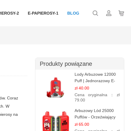
IEROSY-2
E-PAPIEROSY-1
BLOG
Produkty powiązane
Lody Arbuzowe 12000
Puff | Jednorazowy E-
papieros | Deserowy
zł 40.00
Smak
Cena oryginalna：
zł
sów. Coraz
79.00
ach. W
Arbuzowy Lód 25000
pierosy na
Puffów - Orzeźwiający
E-papieros
zł 65.00
Jednorazowy