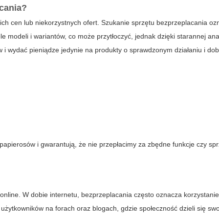
acania?
ich cen lub niekorzystnych ofert. Szukanie sprzętu
bezprzeplacania
oz
e modeli i wariantów, co może przytłoczyć, jednak dzięki starannej anal
ydać pieniądze jedynie na produkty o sprawdzonym działaniu i dobre
papierosów i gwarantują, że nie przepłacimy za zbędne funkcje czy sprz
online. W dobie internetu,
bezprzeplacania
często oznacza korzystanie
żytkowników na forach oraz blogach, gdzie społeczność dzieli się sw