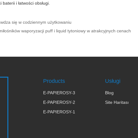
aterii i łatwości obsługi.
prawdza się w codziennym użytkowaniu
 miłośników waporyzacji puff i liquid tytoniowy w atrakcyjnych cenach
Products
Usługi
E-PAPIEROSY-3
Blog
E-PAPIEROSY-2
Site Haritası
E-PAPIEROSY-1