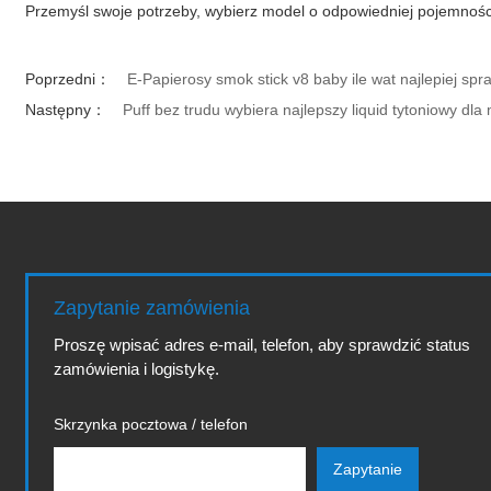
Przemyśl swoje potrzeby, wybierz model o odpowiedniej pojemności b
Poprzedni：
E-Papierosy smok stick v8 baby ile wat najlepiej s
Następny：
Puff bez trudu wybiera najlepszy liquid tytoniowy dla
Zapytanie zamówienia
Proszę wpisać adres e-mail, telefon, aby sprawdzić status
zamówienia i logistykę.
Skrzynka pocztowa / telefon