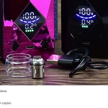
miana.
 części.