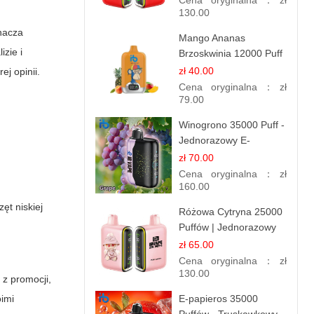
Cena oryginalna：
zł
130.00
nacza
Mango Ananas
izie i
Brzoskwinia 12000 Puff
| Jednorazowy E-
zł 40.00
j opinii.
papieros | Tropikalny
Cena oryginalna：
zł
Smak
79.00
Winogrono 35000 Puff -
Jednorazowy E-
papieros | Soczysty
zł 70.00
Smak Winogron
Cena oryginalna：
zł
160.00
ęt niskiej
Różowa Cytryna 25000
Puffów | Jednorazowy
E-papieros
zł 65.00
Cena oryginalna：
zł
130.00
 z promocji,
oimi
E-papieros 35000