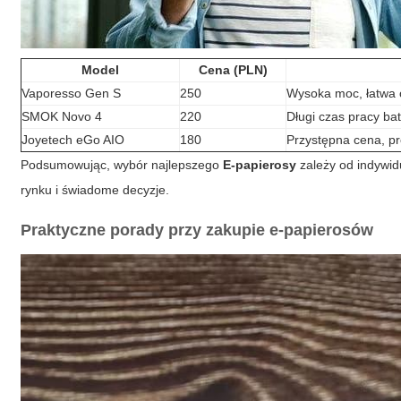
Model
Cena (PLN)
Vaporesso Gen S
250
Wysoka moc, łatwa 
SMOK Novo 4
220
Długi czas pracy ba
Joyetech eGo AIO
180
Przystępna cena, pr
Podsumowując, wybór najlepszego
E-papierosy
zależy od indywid
rynku i świadome decyzje.
Praktyczne porady przy zakupie e-papierosów