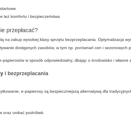
startowe.
ale też komfortu i bezpieczeństwa.
ie przepłacać?
olą na zakup wysokiej klasy sprzętu
bezprzeplacania
. Optymalizacja wy
ystywanie dostępnych zasobów, w tym np. porównań cen i sezonowych p
e-papierosów w sposób odpowiedzialny, dbając o środowisko i własne 
sy
i bezprzeplacania
tkowanie, e-papierosy są bezpieczniejszą alternatywą dla tradycyjnyc
ów oraz unikać podróbek.