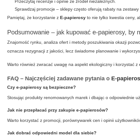
Przeczytaj recenzje i opinie ze źródeł niezależnych.
Sprawdzaj promocje – sklepy często oferują rabaty na zestawy 
Pamiętaj, że korzystanie z
E-papierosy
to nie tylko kwestia ceny, 
Podsumowanie – jak kupować e-papierosy, by n
Znajomość rynku, analiza ofert i metody poszukiwania okazji pozw
oznacza rezygnacji z jakości, lecz świadome planowanie i wykorz
Warto również zwracać uwagę na aspekt ekologiczny i korzystać z 
FAQ – Najczęściej zadawane pytania o
E-papiero
Czy e-papierosy są bezpieczne?
Stosując produkty renomowanych marek i dbając o odpowiednie uży
Jak nie przepłacać przy zakupie e-papierosów?
Warto korzystać z promocji, porównywarek cen i opinii użytkownik
Jak dobrać odpowiedni model dla siebie?