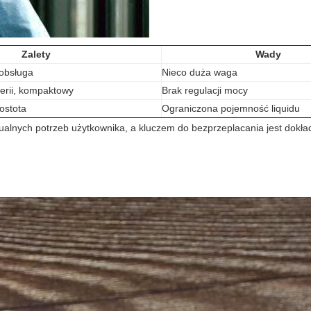
Zalety
Wady
obsługa
Nieco duża waga
terii, kompaktowy
Brak regulacji mocy
ostota
Ograniczona pojemność liquidu
ualnych potrzeb użytkownika, a kluczem do
bezprzeplacania
jest dokł