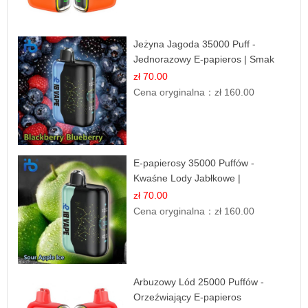
Jeżyna Jagoda 35000 Puff -
Jednorazowy E-papieros | Smak
Leśnych Owoców
zł 70.00
Cena oryginalna：
zł 160.00
E-papierosy 35000 Puffów -
Kwaśne Lody Jabłkowe |
Orzeźwiający Smak
zł 70.00
Cena oryginalna：
zł 160.00
Arbuzowy Lód 25000 Puffów -
Orzeźwiający E-papieros