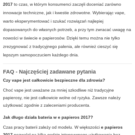
2017
to czas, w którym konsumenci zaczęli doceniać zarówno
innowacje techniczne, jak i kwestie zdrowotne. Wybierając
vape
,
warto eksperymentować i szukać rozwiązań najlepiej
dopasowanych do własnych potrzeb, a przy tym zwracać uwagę na
nowości w świecie
e papierosów
. Dzięki temu można nie tylko
zrezygnować z tradycyjnego palenia, ale również cieszyć się
lepszym samopoczuciem każdego dnia.
FAQ - Najczęściej zadawane pytania
Czy
vape
jest całkowicie bezpieczne dla zdrowia?
Choć
vape
jest uważane za mniej szkodliwe niż tradycyjne
papierosy, nie jest całkowicie wolne od ryzyka. Zawsze należy
użytkować zgodnie z zaleceniami producenta.
Jak długo działa bateria w
e papieros 2017
?
Czas pracy baterii zależy od modelu. W większości
e papieros
2017
pozwalał na kilka godzin intensywnego użytkowania bez