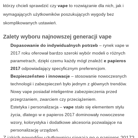
którzy chcieli sprawdzić czy
vape
to rozwiązanie dla nich, jak i
wymagających użytkowników poszukujących wygody bez
skomplikowanych ustawień.
Zalety wyboru najnowszej generacji vape
Dopasowanie do indywidualnych potrzeb
– rynek
vape
w
2017 roku oferował bardzo szeroki wybór modeli o różnych
parametrach, dzięki czemu każdy mógł znaleźć
e papieros
2017
odpowiadający specyficznym preferencjom.
Bezpieczeństwo i innowacje
– stosowanie nowoczesnych
technologii i zabezpieczeń było jednym z głównych trendów.
Nowy
vape
posiadał inteligentne zabezpieczenia przed
przegrzaniem, zwarciem czy przeciążeniem.
Estetyka i personalizacja –
vape
stało się elementem stylu
życia, dlatego w
e papieros 2017
dominowały nowoczesne
wzory, kolorystyka i dodatkowe akcesoria pozwalające na
personalizację urządzeń.
Z jakich powodów użytkownicy sięgają po e papieros 2017?