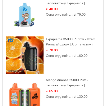
Jednorazowy E-papieros |
Jagodowy Chłód
zł 40.00
Cena oryginalna：
zł 79.00
E-papieros 35000 Puffów - Dżem
Pomarańczowy | Aromatyczny i
Długotrwały
zł 70.00
Cena oryginalna：
zł 160.00
Mango Ananas 25000 Puff -
Jednorazowy E-papieros |
Egzotyczny Smak
zł 65.00
Cena oryginalna：
zł 130.00