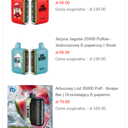
Jednorazowy
zł 65.00
Cena oryginalna：
zł 130.00
Jeżyna Jagoda 25000 Puffów -
Jednorazowy E-papierosy | Smak
Leśnych Owoców
zł 65.00
Cena oryginalna：
zł 130.00
Arbuzowy Lód 35000 Puff - Ibvape
Bar | Orzeźwiający E-papieros
Jednorazowy
zł 70.00
Cena oryginalna：
zł 160.00