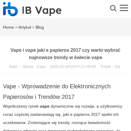
Home
>
Artykuł
>
Blog
Vape i vape jaki e papieros 2017 czy warto wybrać
najnowsze trendy w świecie vape
Autor：
Strona
Czas：
2025-10-18T10:57:21+00:00
Trzask：
161
Vape - Wprowadzenie do Elektronicznych
Papierosów i Trendów 2017
Współczesny rynek
vape
dynamicznie się rozwija, a użytkownicy
coraz częściej zastanawiają się, jaki
e papieros 2017
spełni ich
oczekiwania. Zmieniające się trendy, rosnąca świadomość
dotycząca zdrowia oraz innowacje technologiczne sprawiają, że