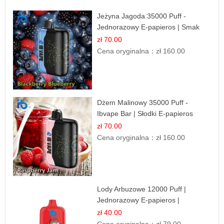
Jeżyna Jagoda 35000 Puff -
Jednorazowy E-papieros | Smak
Leśnych Owoców
zł 70.00
Cena oryginalna：
zł 160.00
Dżem Malinowy 35000 Puff -
Ibvape Bar | Słodki E-papieros
Jednorazowy
zł 70.00
Cena oryginalna：
zł 160.00
Lody Arbuzowe 12000 Puff |
Jednorazowy E-papieros |
Deserowy Smak
zł 40.00