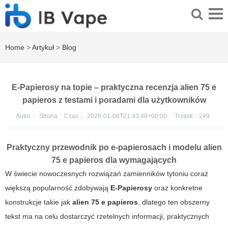
Home
>
Artykuł
>
Blog
E-Papierosy na topie – praktyczna recenzja alien 75 e
papieros z testami i poradami dla użytkowników
Autor：
Strona
Czas：
2026-01-08T21:43:48+00:00
Trzask：
249
Praktyczny przewodnik po e-papierosach i modelu alien
75 e papieros dla wymagających
W świecie nowoczesnych rozwiązań zamienników tytoniu coraz
większą popularność zdobywają
E-Papierosy
oraz konkretne
konstrukcje takie jak
alien 75 e papieros
, dlatego ten obszerny
tekst ma na celu dostarczyć rzetelnych informacji, praktycznych