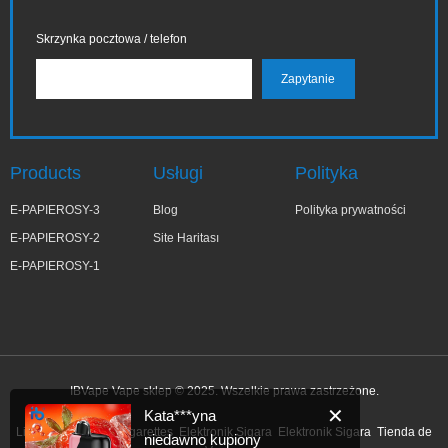
Skrzynka pocztowa / telefon
Products
Usługi
Polityka
E-PAPIEROSY-3
Blog
Polityka prywatności
E-PAPIEROSY-2
Site Haritası
E-PAPIEROSY-1
IBVape Vape sklep © 2025. Wszelkie prawa zastrzeżone.
✕
Kata***yna
Link:
e papieros
e-cigarettes
Elektronik Sigara
Elektronik Sigara
Tienda de
niedawno kupiony