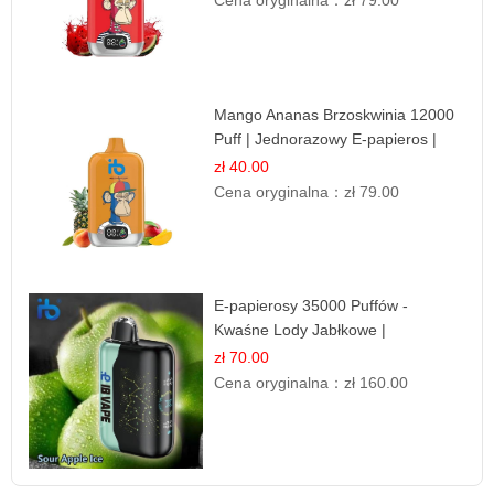
Cena oryginalna：
zł 79.00
Mango Ananas Brzoskwinia 12000
Puff | Jednorazowy E-papieros |
Tropikalny Smak
zł 40.00
Cena oryginalna：
zł 79.00
E-papierosy 35000 Puffów -
Kwaśne Lody Jabłkowe |
Orzeźwiający Smak
zł 70.00
Cena oryginalna：
zł 160.00