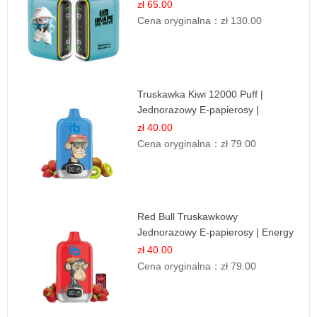
Leśnych Owoców
zł 65.00
Cena oryginalna：
zł 130.00
Truskawka Kiwi 12000 Puff |
Jednorazowy E-papierosy |
Owocowa Mieszanka
zł 40.00
Cena oryginalna：
zł 79.00
Red Bull Truskawkowy
Jednorazowy E-papierosy | Energy
Drink Smak
zł 40.00
Cena oryginalna：
zł 79.00