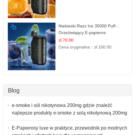
Niebieski Razz Ice 35000 Puff -
Orzeźwiający E-papieros
Jednorazowy | IBVAPE
zł 70.00
Cena oryginalna：
zł 160.00
Blog
e-smoke i sól nikotynowa 200mg gdzie znaleźć
najlepsze produkty e-smoke z solą nikotynową 200mg
E-Papierosy luxe w praktyce, przewodnik po modnych