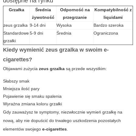
dostępne na rynku
Grzałka
Średnia
Odporność na
Kompatybilność z
żywotność
przegrzanie
liquidami
zeus grzalka
9-14 dni
Wysoka
Bardzo szeroka
Standardowe
5-9 dni
Średnia
Ograniczona
grzałki
Kiedy wymienić zeus grzalka w swoim e-
cigarettes?
Objawami zużycia
zeus grzalka
są przede wszystkim:
Słabszy smak
Mniejsza ilość pary
Pojawienie się smaku spalenia
Wyraźna zmiana koloru grzałki
Gdy zauważysz te symptomy, niezwłocznie wymień grzałkę na
nową, aby nie dopuścić do trwałego uszkodzenia pozostałych
elementów swojego
e-cigarettes
.