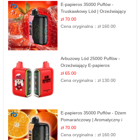
E-papieros 35000 Puffów -
Truskawkowy Lód | Orzeźwiający
Smak
zł 70.00
Cena oryginalna：
zł 160.00
Arbuzowy Lód 25000 Puffów -
Orzeźwiający E-papieros
Jednorazowy
zł 65.00
Cena oryginalna：
zł 130.00
E-papieros 35000 Puffów - Dżem
Pomarańczowy | Aromatyczny i
Długotrwały
zł 70.00
Cena oryginalna：
zł 160.00