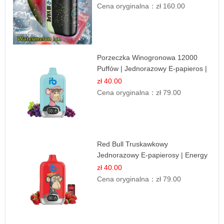
Cena oryginalna：
zł 160.00
Porzeczka Winogronowa 12000
Puffów | Jednorazowy E-papieros |
Owocowy Miks
zł 40.00
Cena oryginalna：
zł 79.00
Red Bull Truskawkowy
Jednorazowy E-papierosy | Energy
Drink Smak
zł 40.00
Cena oryginalna：
zł 79.00