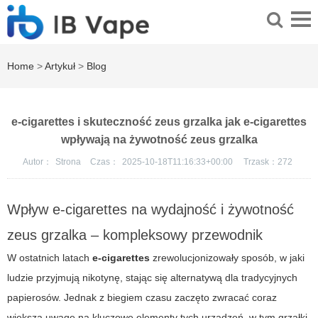
Home
>
Artykuł
>
Blog
e-cigarettes i skuteczność zeus grzalka jak e-cigarettes
wpływają na żywotność zeus grzalka
Autor：
Strona
Czas：
2025-10-18T11:16:33+00:00
Trzask：
272
Wpływ e-cigarettes na wydajność i żywotność
zeus grzalka – kompleksowy przewodnik
W ostatnich latach
e-cigarettes
zrewolucjonizowały sposób, w jaki
ludzie przyjmują nikotynę, stając się alternatywą dla tradycyjnych
papierosów. Jednak z biegiem czasu zaczęto zwracać coraz
większą uwagę na kluczowe elementy tych urządzeń, w tym grzałki.