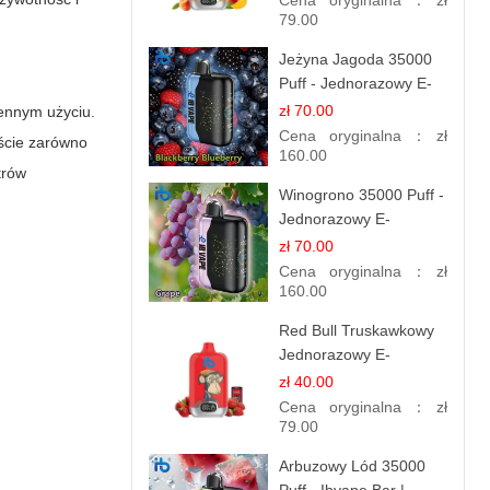
Cena oryginalna：
zł
Smak
79.00
Jeżyna Jagoda 35000
Puff - Jednorazowy E-
papieros | Smak
zł 70.00
iennym użyciu.
Leśnych Owoców
Cena oryginalna：
zł
kście zarówno
160.00
trów
Winogrono 35000 Puff -
Jednorazowy E-
papieros | Soczysty
zł 70.00
Smak Winogron
Cena oryginalna：
zł
160.00
Red Bull Truskawkowy
Jednorazowy E-
papierosy | Energy
zł 40.00
Drink Smak
Cena oryginalna：
zł
79.00
Arbuzowy Lód 35000