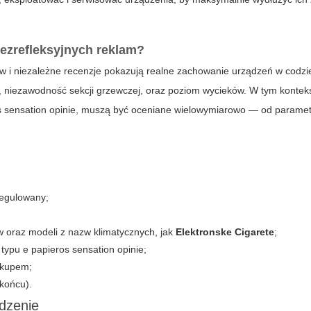
bezrefleksyjnych reklam?
ów i niezależne recenzje pokazują realne zachowanie urządzeń w codz
ugi, niezawodność sekcji grzewczej, oraz poziom wycieków. W tym konte
 sensation opinie
, muszą być oceniane wielowymiarowo — od parame
egulowany;
 oraz modeli z nazw klimatycznych, jak
Elektronske Cigarete
;
i typu
e papieros sensation opinie
;
akupem;
końcu).
ądzenie