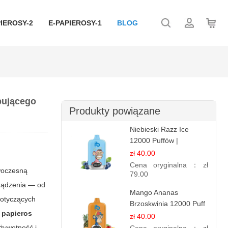
IEROSY-2
E-PAPIEROSY-1
BLOG
pującego
Produkty powiązane
Niebieski Razz Ice
12000 Puffów |
Jednorazowy E-
zł 40.00
papieros | Jagodowy
Cena oryginalna：
zł
owoczesną
Chłód
79.00
rządzenia — od
Mango Ananas
dotyczących
Brzoskwinia 12000 Puff
 papieros
| Jednorazowy E-
zł 40.00
papieros | Tropikalny
 żywotność i