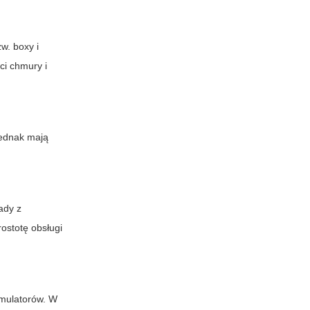
w. boxy i
i chmury i
jednak mają
ady z
ostotę obsługi
umulatorów. W