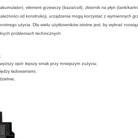
akumulator), element grzewczy (baza/coil), zbiornik na płyn (tank/kartri
ależności od konstrukcji, urządzenia mogą korzystać z wymiennych grz
otnego użycia. Dla wielu użytkowników istotne jest, by wybrać rozwiąz
alnych problemach technicznych.
;
 wyższy opór lepszy smak przy mniejszym zużyciu;
iędzy ładowaniami;
zielnie;