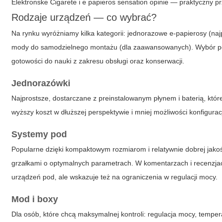
Elektronske Cigarete i e papieros sensation opinie — praktyczny p
Rodzaje urządzeń — co wybrać?
Na rynku wyróżniamy kilka kategorii: jednorazowe e-papierosy (na
mody do samodzielnego montażu (dla zaawansowanych). Wybór po
gotowości do nauki z zakresu obsługi oraz konserwacji.
Jednorazówki
Najprostsze, dostarczane z preinstalowanym płynem i baterią, któ
wyższy koszt w dłuższej perspektywie i mniej możliwości konfigurac
Systemy pod
Popularne dzięki kompaktowym rozmiarom i relatywnie dobrej jakoś
grzałkami o optymalnych parametrach. W komentarzach i recenzj
urządzeń pod, ale wskazuje też na ograniczenia w regulacji mocy.
Mod i boxy
Dla osób, które chcą maksymalnej kontroli: regulacja mocy, tempe