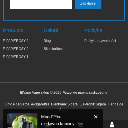
Products
Usługi
Polityka
E-PAPIEROSY-3
Blog
Polityka prywatności
E-PAPIEROSY-2
Site Haritası
E-PAPIEROSY-1
IBVape Vape sklep © 2025. Wszelkie prawa zastrzeżone.
✕
Magd***na
Link:
e papieros
e-cigarettes
Elektronik Sigara
Elektronik Sigara
Tienda de
niedawno kupiony
Vapeo
53 minut temu