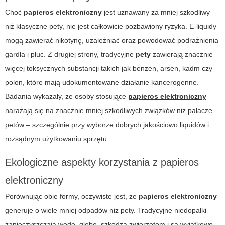
Choć
papieros elektroniczny
jest uznawany za mniej szkodliwy
niż klasyczne pety, nie jest całkowicie pozbawiony ryzyka. E-liquidy
mogą zawierać nikotynę, uzależniać oraz powodować podrażnienia
gardła i płuc. Z drugiej strony, tradycyjne
pety
zawierają znacznie
więcej toksycznych substancji takich jak benzen, arsen, kadm czy
polon, które mają udokumentowane działanie kancerogenne.
Badania wykazały, że osoby stosujące
papieros elektroniczny
narażają się na znacznie mniej szkodliwych związków niż palacze
petów – szczególnie przy wyborze dobrych jakościowo liquidów i
rozsądnym użytkowaniu sprzętu.
Ekologiczne aspekty korzystania z papieros
elektroniczny
Porównując obie formy, oczywiste jest, że
papieros elektroniczny
generuje o wiele mniej odpadów niż pety. Tradycyjne niedopałki
zanieczyszczają wodę, glebę, szkodzą zwierzętom i są wyjątkowo