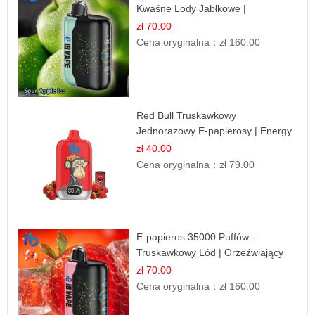
Kwaśne Lody Jabłkowe |
Orzeźwiający Smak
zł 70.00
Cena oryginalna：
zł 160.00
Red Bull Truskawkowy
Jednorazowy E-papierosy | Energy
Drink Smak
zł 40.00
Cena oryginalna：
zł 79.00
E-papieros 35000 Puffów -
Truskawkowy Lód | Orzeźwiający
Smak
zł 70.00
Cena oryginalna：
zł 160.00