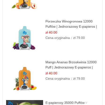
Porzeczka Winogronowa 12000
Puffów | Jednorazowy E-papieros |
Owocowy Miks
zł 40.00
Cena oryginalna：
zł 79.00
Mango Ananas Brzoskwinia 12000
Puff | Jednorazowy E-papieros |
Tropikalny Smak
zł 40.00
Cena oryginalna：
zł 79.00
E-papierosy 35000 Puffów -