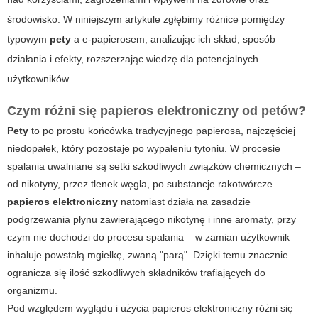
środowisko. W niniejszym artykule zgłębimy różnice pomiędzy
typowym
pety
a e-papierosem, analizując ich skład, sposób
działania i efekty, rozszerzając wiedzę dla potencjalnych
użytkowników.
Czym różni się papieros elektroniczny od petów?
Pety
to po prostu końcówka tradycyjnego papierosa, najczęściej
niedopałek, który pozostaje po wypaleniu tytoniu. W procesie
spalania uwalniane są setki szkodliwych związków chemicznych –
od nikotyny, przez tlenek węgla, po substancje rakotwórcze.
papieros elektroniczny
natomiast działa na zasadzie
podgrzewania płynu zawierającego nikotynę i inne aromaty, przy
czym nie dochodzi do procesu spalania – w zamian użytkownik
inhaluje powstałą mgiełkę, zwaną "parą". Dzięki temu znacznie
ogranicza się ilość szkodliwych składników trafiających do
organizmu.
Pod względem wyglądu i użycia
papieros elektroniczny
różni się