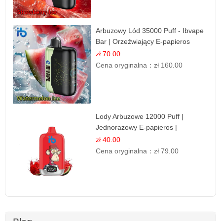
Arbuzowy Lód 35000 Puff - Ibvape
Bar | Orzeźwiający E-papieros
Jednorazowy
zł 70.00
Cena oryginalna：
zł 160.00
Lody Arbuzowe 12000 Puff |
Jednorazowy E-papieros |
Deserowy Smak
zł 40.00
Cena oryginalna：
zł 79.00