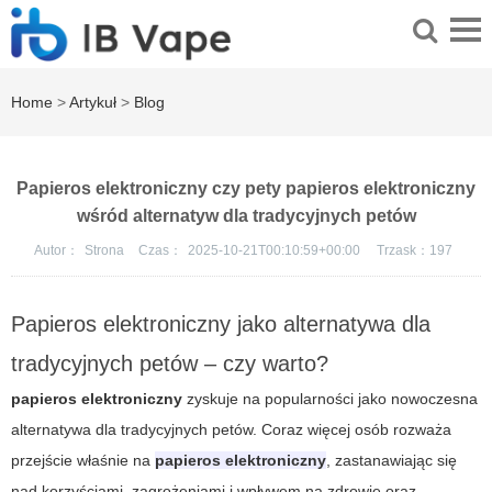
Home
>
Artykuł
>
Blog
Papieros elektroniczny czy pety papieros elektroniczny
wśród alternatyw dla tradycyjnych petów
Autor：
Strona
Czas：
2025-10-21T00:10:59+00:00
Trzask：
197
Papieros elektroniczny jako alternatywa dla
tradycyjnych petów – czy warto?
papieros elektroniczny
zyskuje na popularności jako nowoczesna
alternatywa dla tradycyjnych petów. Coraz więcej osób rozważa
przejście właśnie na
papieros elektroniczny
, zastanawiając się
nad korzyściami, zagrożeniami i wpływem na zdrowie oraz