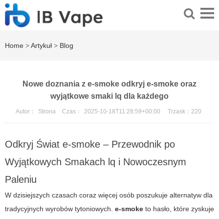
Home
>
Artykuł
>
Blog
Nowe doznania z e-smoke odkryj e-smoke oraz
wyjątkowe smaki lq dla każdego
Autor：
Strona
Czas：
2025-10-18T11:28:59+00:00
Trzask：
220
Odkryj Świat e-smoke – Przewodnik po
Wyjątkowych Smakach lq i Nowoczesnym
Paleniu
W dzisiejszych czasach coraz więcej osób poszukuje alternatyw dla
tradycyjnych wyrobów tytoniowych.
e-smoke
to hasło, które zyskuje