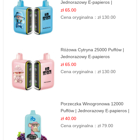
Jednorazowy E-papieros |
Deserowy Smak
zł 65.00
Cena oryginalna：
zł 130.00
Różowa Cytryna 25000 Puffów |
Jednorazowy E-papieros
zł 65.00
Cena oryginalna：
zł 130.00
Porzeczka Winogronowa 12000
Puffów | Jednorazowy E-papieros |
Owocowy Miks
zł 40.00
Cena oryginalna：
zł 79.00