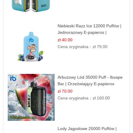
Niebieski Razz Ice 12000 Puffów |
Jednorazowy E-papieros |
Jagodowy Chłód
zł 40.00
Cena oryginalna：
zł 79.00
Arbuzowy Lód 35000 Puff - Ibvape
Bar | Orzeźwiający E-papieros
Jednorazowy
zł 70.00
Cena oryginalna：
zł 160.00
Lody Jagodowe 25000 Puffów |