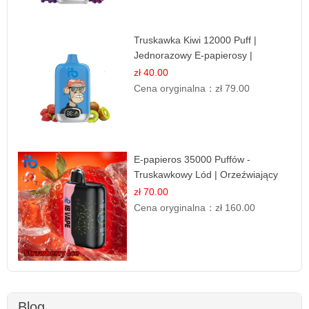
Truskawka Kiwi 12000 Puff |
Jednorazowy E-papierosy |
Owocowa Mieszanka
zł 40.00
Cena oryginalna：
zł 79.00
E-papieros 35000 Puffów -
Truskawkowy Lód | Orzeźwiający
Smak
zł 70.00
Cena oryginalna：
zł 160.00
Blog