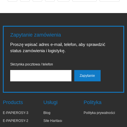
nowoczesnych
znajdziesz
rozwiązań
praktyczne porady,
nikotynowych,
porównania oraz
coraz więcej osób
podpowiedzi jak
zastanawia się
wybierać i
nad bezpiecznym,
użytkować
Zapytanie zamówienia
ekonomicznym i
urządzenia typu e-
wygodnym
zigaretten, a także
Proszę wpisać adres e-mail, telefon, aby sprawdzić
sposobem nabycia
jak znaleźć
status zamówienia i logistykę.
produktów,
najlepsze sklepy i
zwłaszcza w sieci.
okazje związane z
Ten obszerny tekst
e...
Skrzynka pocztowa / telefon
ma na celu...
Products
Usługi
Polityka
E-PAPIEROSY-3
Blog
Polityka prywatności
E-PAPIEROSY-2
Site Haritası