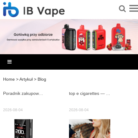
Home
>
Artykuł
>
Blog
Poradnik zakupowy IBvape z recenzjami IBvape i testem geekvape aegis 100w oraz najlepszymi ofertami i opiniami
top e cigarettes — ranking, recenzje i najlepsze oferty dostępne w edym krakow
2026-08-04
2026-08-04