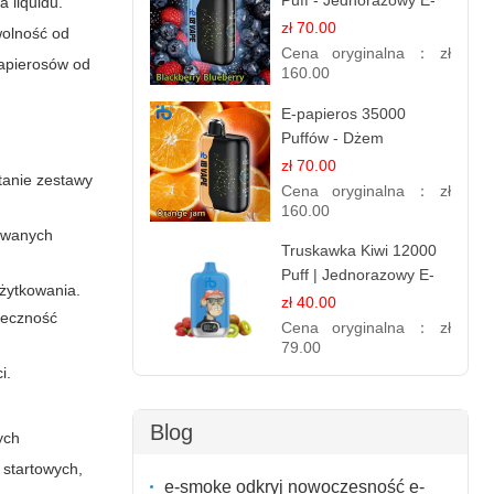
Puff - Jednorazowy E-
 liquidu.
papieros | Smak
zł 70.00
 wolność od
Leśnych Owoców
Cena oryginalna：
zł
papierosów od
160.00
E-papieros 35000
Puffów - Dżem
Pomarańczowy |
zł 70.00
tanie zestawy
Aromatyczny i
Cena oryginalna：
zł
Długotrwały
160.00
rowanych
Truskawka Kiwi 12000
Puff | Jednorazowy E-
użytkowania.
papierosy | Owocowa
zł 40.00
teczność
Mieszanka
Cena oryginalna：
zł
79.00
i.
Blog
ych
 startowych,
e-smoke odkryj nowoczesność e-