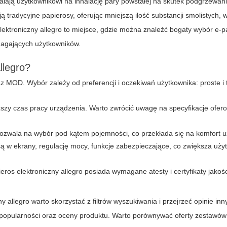
alają użytkownikowi na inhalację pary powstałej na skutek podgrzewania
ą tradycyjne papierosy, oferując mniejszą ilość substancji smolistych,
ktroniczny allegro to miejsce, gdzie można znaleźć bogaty wybór e-
agających użytkowników.
llegro?
z MOD. Wybór zależy od preferencji i oczekiwań użytkownika: proste i 
ższy czas pracy urządzenia. Warto zwrócić uwagę na specyfikacje ofe
 pozwala na wybór pod kątem pojemności, co przekłada się na komfort 
 w ekrany, regulację mocy, funkcje zabezpieczające, co zwiększa uży
os elektroniczny allegro posiada wymagane atesty i certyfikaty jakośc
ny allegro warto skorzystać z filtrów wyszukiwania i przejrzeć opinie inn
 popularności oraz oceny produktu. Warto porównywać oferty zestawów