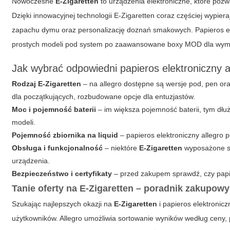
Nowoczesne
E-Zigaretten
to urządzenia elektroniczne, które pozw
Dzięki innowacyjnej technologii
E-Zigaretten
coraz częściej wypieraj
zapachu dymu oraz personalizację doznań smakowych. Papieros ele
prostych modeli pod system po zaawansowane boxy MOD dla wym
Jak wybrać odpowiedni papieros elektroniczny a
Rodzaj E-Zigaretten
– na allegro dostępne są wersje pod, pen ora
dla początkujących, rozbudowane opcje dla entuzjastów.
Moc i pojemność baterii
– im większa pojemność baterii, tym dłu
modeli.
Pojemność zbiornika na liquid
– papieros elektroniczny allegro
Obsługa i funkcjonalność
– niektóre
E-Zigaretten
wyposażone są
urządzenia.
Bezpieczeństwo i certyfikaty
– przed zakupem sprawdź, czy papier
Tanie oferty na E-Zigaretten – poradnik zakupowy
Szukając najlepszych okazji na
E-Zigaretten
i papieros elektronicz
użytkowników. Allegro umożliwia sortowanie wyników według ceny,