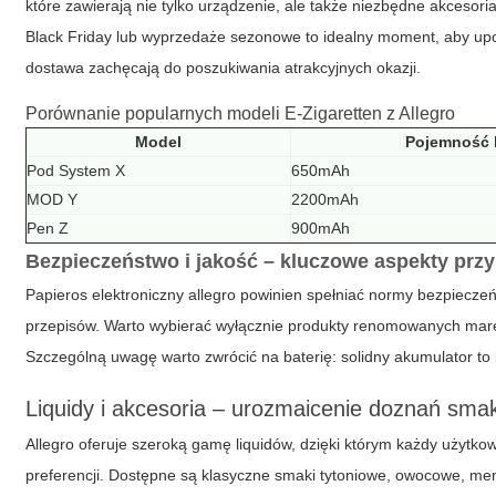
które zawierają nie tylko urządzenie, ale także niezbędne akcesoria
Black Friday lub wyprzedaże sezonowe to idealny moment, aby upo
dostawa zachęcają do poszukiwania atrakcyjnych okazji.
Porównanie popularnych modeli E-Zigaretten z Allegro
Model
Pojemność b
Pod System X
650mAh
MOD Y
2200mAh
Pen Z
900mAh
Bezpieczeństwo i jakość – kluczowe aspekty przy
Papieros elektroniczny allegro powinien spełniać normy bezpiecz
przepisów. Warto wybierać wyłącznie produkty renomowanych marek
Szczególną uwagę warto zwrócić na baterię: solidny akumulator to
Liquidy i akcesoria – urozmaicenie doznań sm
Allegro oferuje szeroką gamę liquidów, dzięki którym każdy użytko
preferencji. Dostępne są klasyczne smaki tytoniowe, owocowe, me