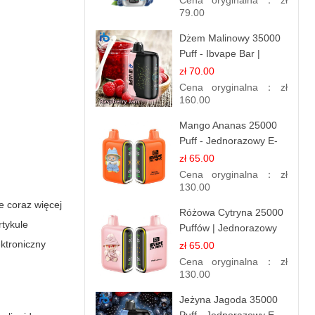
Cena oryginalna：
zł
Chłód
79.00
Dżem Malinowy 35000
Puff - Ibvape Bar |
Słodki E-papieros
zł 70.00
Jednorazowy
Cena oryginalna：
zł
160.00
Mango Ananas 25000
Puff - Jednorazowy E-
papieros | Egzotyczny
zł 65.00
Smak
Cena oryginalna：
zł
130.00
e coraz więcej
Różowa Cytryna 25000
rtykule
Puffów | Jednorazowy
E-papieros
ektroniczny
zł 65.00
Cena oryginalna：
zł
130.00
Jeżyna Jagoda 35000