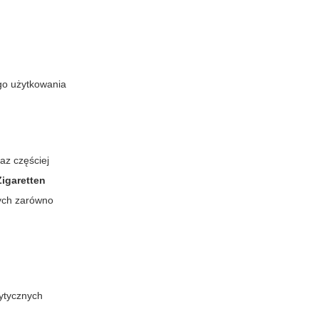
go użytkowania
az częściej
Zigaretten
nych zarówno
wytycznych