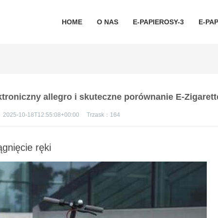
HOME
O NAS
E-PAPIEROSY-3
E-PAP
ektroniczny allegro i skuteczne porównanie E-Zigaret
：
2025-10-18T12:55:08+00:00
Trzask：
164
gnięcie ręki