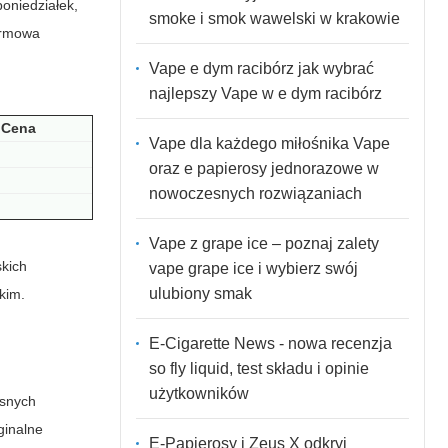
poniedziałek,
smoke i smok wawelski w krakowie
darmowa
Vape e dym racibórz jak wybrać
najlepszy Vape w e dym racibórz
Cena
Vape dla każdego miłośnika Vape
oraz e papierosy jednorazowe w
nowoczesnych rozwiązaniach
Vape z grape ice – poznaj zalety
skich
vape grape ice i wybierz swój
ulubiony smak
kim.
E-Cigarette News - nowa recenzja
so fly liquid, test składu i opinie
użytkowników
asnych
ginalne
E-Papierosy i Zeus X odkryj