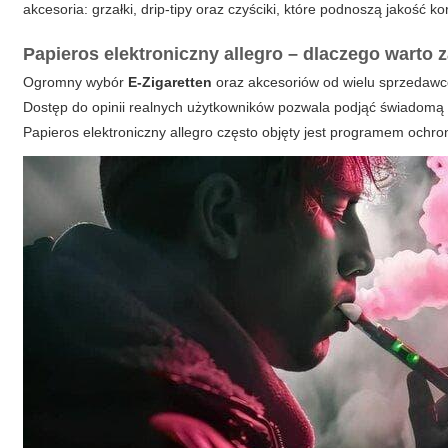
akcesoria: grzałki, drip-tipy oraz czyściki, które podnoszą jakość k
Papieros elektroniczny allegro – dlaczego warto
Ogromny wybór
E-Zigaretten
oraz akcesoriów od wielu sprzedawc
Dostęp do opinii realnych użytkowników pozwala podjąć świadomą
Papieros elektroniczny allegro często objęty jest programem ochr