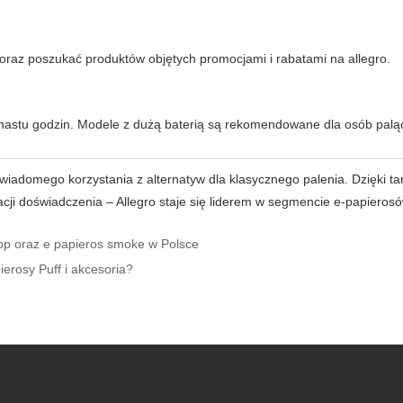
 oraz poszukać produktów objętych promocjami i rabatami na allegro.
kunastu godzin. Modele z dużą baterią są rekomendowane dla osób paląc
świadomego korzystania z alternatyw dla klasycznego palenia. Dzięki t
cji doświadczenia – Allegro staje się liderem w segmencie e-papieros
op oraz e papieros smoke w Polsce
ierosy Puff i akcesoria?