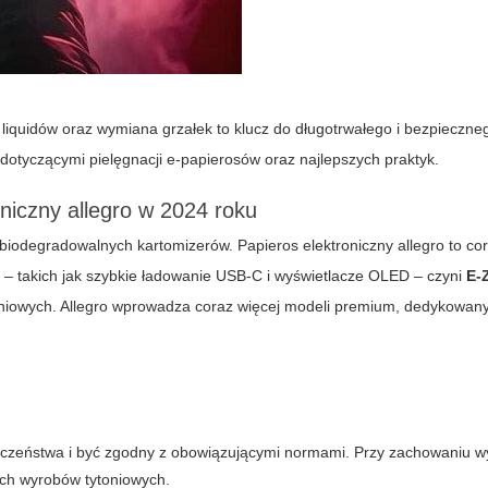
iquidów oraz wymiana grzałek to klucz do długotrwałego i bezpieczne
 dotyczącymi pielęgnacji e-papierosów oraz najlepszych praktyk.
oniczny allegro w 2024 roku
biodegradowalnych kartomizerów. Papieros elektroniczny allegro to cor
 – takich jak szybkie ładowanie USB-C i wyświetlacze OLED – czyni
E-
toniowych. Allegro wprowadza coraz więcej modeli premium, dedykowa
pieczeństwa i być zgodny z obowiązującymi normami. Przy zachowaniu 
ych wyrobów tytoniowych.