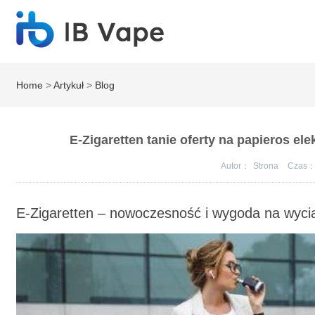
Home
>
Artykuł
>
Blog
E-Zigaretten tanie oferty na papieros el
Autor：
Strona
Czas
E-Zigaretten – nowoczesność i wygoda na wycią