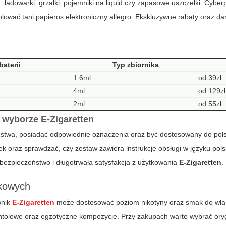
: ładowarki, grzałki, pojemniki na liquid czy zapasowe uszczelki. Cyber
lować tani papieros elektroniczny allegro. Ekskluzywne rabaty oraz 
aterii
Typ zbiornika
1.6ml
od 39zł
4ml
od 129zł
2ml
od 55zł
 wyborze E-Zigaretten
eństwa, posiadać odpowiednie oznaczenia oraz być dostosowany do pol
 oraz sprawdzać, czy zestaw zawiera instrukcje obsługi w języku pols
 bezpieczeństwo i długotrwała satysfakcja z użytkowania
E-Zigaretten
.
akowych
wnik
E-Zigaretten
może dostosować poziom nikotyny oraz smak do wł
ntolowe oraz egzotyczne kompozycje. Przy zakupach warto wybrać ory