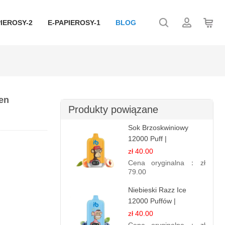
IEROSY-2
E-PAPIEROSY-1
BLOG
ten
Produkty powiązane
Sok Brzoskwiniowy
12000 Puff |
Jednorazowy E-
zł 40.00
papieros | Owocowy
Cena oryginalna：
zł
Smak
79.00
Niebieski Razz Ice
12000 Puffów |
Jednorazowy E-
zł 40.00
papieros | Jagodowy