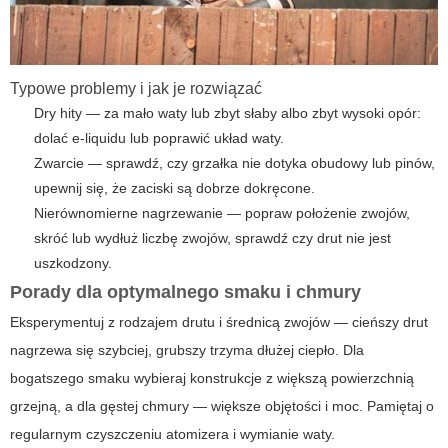
Typowe problemy i jak je rozwiązać
Dry hity — za mało waty lub zbyt słaby albo zbyt wysoki opór:
dolać e-liquidu lub poprawić układ waty.
Zwarcie — sprawdź, czy grzałka nie dotyka obudowy lub pinów,
upewnij się, że zaciski są dobrze dokręcone.
Nierównomierne nagrzewanie — popraw położenie zwojów,
skróć lub wydłuż liczbę zwojów, sprawdź czy drut nie jest
uszkodzony.
Porady dla optymalnego smaku i chmury
Eksperymentuj z rodzajem drutu i średnicą zwojów — cieńszy drut
nagrzewa się szybciej, grubszy trzyma dłużej ciepło. Dla
bogatszego smaku wybieraj konstrukcje z większą powierzchnią
grzejną, a dla gęstej chmury — większe objętości i moc. Pamiętaj o
regularnym czyszczeniu atomizera i wymianie waty.