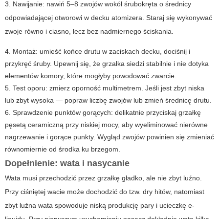
3. Nawijanie: nawiń 5–8 zwojów wokół śrubokręta o średnicy
odpowiadającej otworowi w decku atomizera. Staraj się wykonywać
zwoje równo i ciasno, lecz bez nadmiernego ściskania.
4. Montaż: umieść końce drutu w zaciskach decku, dociśnij i
przykręć śruby. Upewnij się, że grzałka siedzi stabilnie i nie dotyka
elementów komory, które mogłyby powodować zwarcie.
5. Test oporu: zmierz oporność multimetrem. Jeśli jest zbyt niska
lub zbyt wysoka — popraw liczbę zwojów lub zmień średnicę drutu.
6. Sprawdzenie punktów gorących: delikatnie przyciskaj grzałkę
pęsetą ceramiczną przy niskiej mocy, aby wyeliminować nierówne
nagrzewanie i gorące punkty. Wygląd zwojów powinien się zmieniać
równomiernie od środka ku brzegom.
Dopełnienie: wata i nasycanie
Wata musi przechodzić przez grzałkę gładko, ale nie zbyt luźno.
Przy ciśniętej wacie może dochodzić do tzw. dry hitów, natomiast
zbyt luźna wata spowoduje niską produkcję pary i ucieczkę e-
liquidu. Przy pierwszym uruchomieniu nasącz dokładnie wata kilka