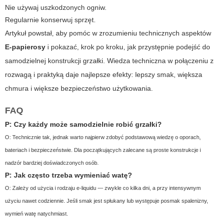
Nie używaj uszkodzonych ogniw.
Regularnie konserwuj sprzęt.
Artykuł powstał, aby pomóc w zrozumieniu technicznych aspektów
E-papierosy
i pokazać, krok po kroku, jak przystępnie podejść do
samodzielnej konstrukcji grzałki. Wiedza techniczna w połączeniu z
rozwagą i praktyką daje najlepsze efekty: lepszy smak, większa
chmura i większe bezpieczeństwo użytkowania.
FAQ
P: Czy każdy może samodzielnie robić grzałki?
O: Technicznie tak, jednak warto najpierw zdobyć podstawową wiedzę o oporach,
bateriach i bezpieczeństwie. Dla początkujących zalecane są proste konstrukcje i
nadzór bardziej doświadczonych osób.
P: Jak często trzeba wymieniać watę?
O: Zależy od użycia i rodzaju e-liquidu — zwykle co kilka dni, a przy intensywnym
użyciu nawet codziennie. Jeśli smak jest spłukany lub występuje posmak spalenizny,
wymień watę natychmiast.