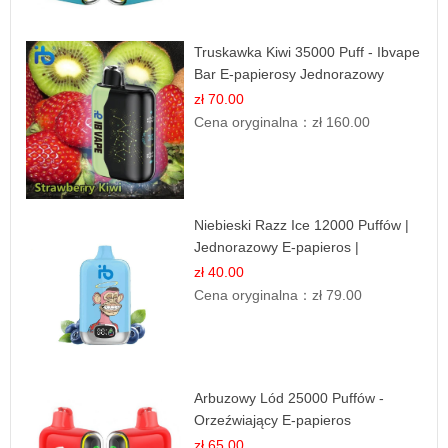
Truskawka Kiwi 35000 Puff - Ibvape
Bar E-papierosy Jednorazowy
zł 70.00
Cena oryginalna：
zł 160.00
Niebieski Razz Ice 12000 Puffów |
Jednorazowy E-papieros |
Jagodowy Chłód
zł 40.00
Cena oryginalna：
zł 79.00
Arbuzowy Lód 25000 Puffów -
Orzeźwiający E-papieros
Jednorazowy
zł 65.00