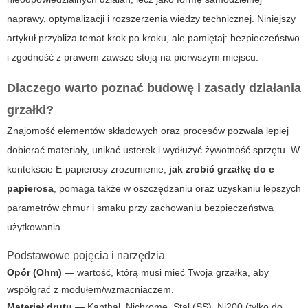
naprawy, optymalizacji i rozszerzenia wiedzy technicznej. Niniejszy
artykuł przybliża temat krok po kroku, ale pamiętaj: bezpieczeństwo
i zgodność z prawem zawsze stoją na pierwszym miejscu.
Dlaczego warto poznać budowę i zasady działania
grzałki?
Znajomość elementów składowych oraz procesów pozwala lepiej
dobierać materiały, unikać usterek i wydłużyć żywotność sprzętu. W
kontekście
E-papierosy
zrozumienie,
jak zrobić grzałkę do e
papierosa
, pomaga także w oszczędzaniu oraz uzyskaniu lepszych
parametrów chmur i smaku przy zachowaniu bezpieczeństwa
użytkowania.
Podstawowe pojęcia i narzędzia
Opór (Ohm)
— wartość, którą musi mieć Twoja grzałka, aby
współgrać z modułem/wzmacniaczem.
Materiał drutu
— Kanthal, Nichrome, Stal (SS), Ni200 (tylko do