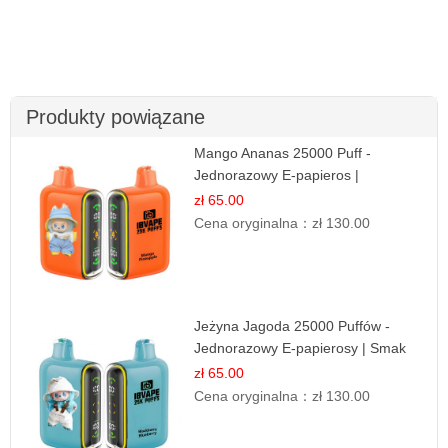
Produkty powiązane
Mango Ananas 25000 Puff -
Jednorazowy E-papieros |
Egzotyczny Smak
zł 65.00
Cena oryginalna：
zł 130.00
Jeżyna Jagoda 25000 Puffów -
Jednorazowy E-papierosy | Smak
Leśnych Owoców
zł 65.00
Cena oryginalna：
zł 130.00