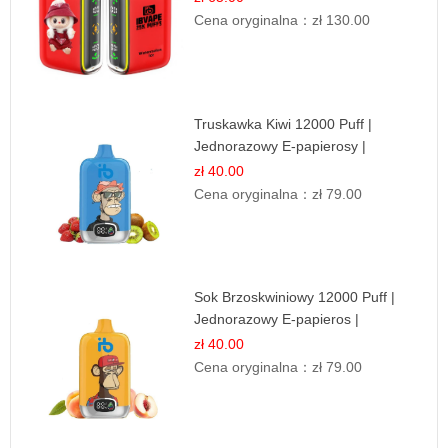
Cena oryginalna：
zł 130.00
Truskawka Kiwi 12000 Puff |
Jednorazowy E-papierosy |
Owocowa Mieszanka
zł 40.00
Cena oryginalna：
zł 79.00
Sok Brzoskwiniowy 12000 Puff |
Jednorazowy E-papieros |
Owocowy Smak
zł 40.00
Cena oryginalna：
zł 79.00