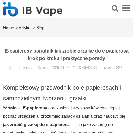
Home
>
Artykuł
>
Blog
E-papierosy poradnik jak zrobić grzałkę do e papierosa
krok po kroku i praktyczne porady
Autor：
Strona
Czas：
2026-01-18T21:43:40+00:00
Trzask：
222
Kompleksowy przewodnik po e-papierosach i
samodzielnym tworzeniu grzałki
W świecie
E-papierosy
coraz więcej użytkowników chce lepiej
poznać urządzenia, zrozumieć zasady działania oraz nauczyć się,
jak zrobić grzałkę do e papierosa
— nie jako zachętę do
nieodpowiedzialnych działań, lecz jako formę samodzielnej