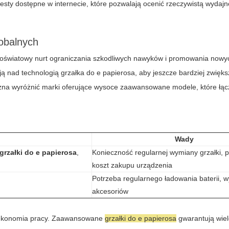
esty dostępne w internecie, które pozwalają ocenić rzeczywistą wydaj
lobalnych
noświatowy nurt ograniczania szkodliwych nawyków i promowania nowy
ują nad technologią
grzałka do e papierosa
, aby jeszcze bardziej zwięk
na wyróżnić marki oferujące wysoce zaawansowane modele, które łąc
Wady
grzałki do e papierosa
,
Konieczność regularnej wymiany grzałki, 
koszt zakupu urządzenia
Potrzeba regularnego ładowania baterii, 
akcesoriów
 ekonomia pracy. Zaawansowane
grzałki do e papierosa
gwarantują wie