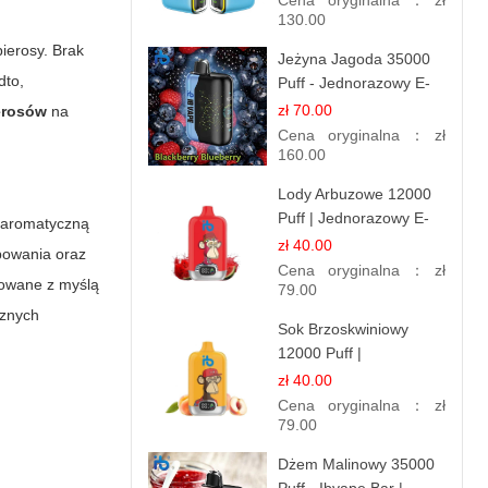
Cena oryginalna：
zł
130.00
ierosy. Brak
Jeżyna Jagoda 35000
dto,
Puff - Jednorazowy E-
papieros | Smak
zł 70.00
erosów
na
Leśnych Owoców
Cena oryginalna：
zł
160.00
Lody Arbuzowe 12000
Puff | Jednorazowy E-
w aromatyczną
papieros | Deserowy
zł 40.00
powania oraz
Smak
Cena oryginalna：
zł
towane z myślą
79.00
cznych
Sok Brzoskwiniowy
12000 Puff |
Jednorazowy E-
zł 40.00
papieros | Owocowy
Cena oryginalna：
zł
Smak
79.00
Dżem Malinowy 35000