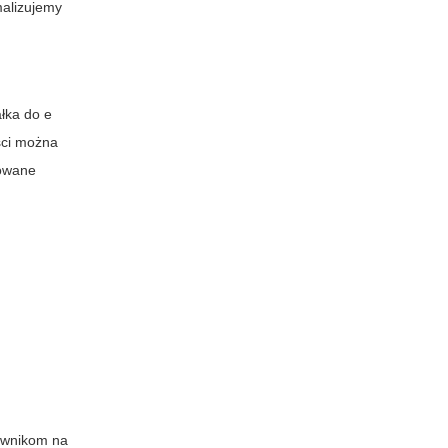
malizujemy
ałka do e
ści można
sowane
ownikom na