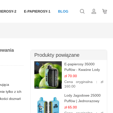
IEROSY-2
E-PAPIEROSY-1
BLOG
powania
Produkty powiązane
E-papierosy 35000
Puffów - Kwaśne Lody
Jabłkowe |
zł 70.00
Orzeźwiający Smak
Cena oryginalna：
zł
pująca
160.00
ie tylko z ich
Lody Jagodowe 25000
jakości doznań
Puffów | Jednorazowy
E-papieros | Deserowy
zł 65.00
Smak