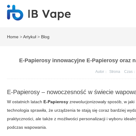
Home
>
Artykuł
>
Blog
E-Papierosy innowacyjne E-Papierosy oraz n
Autor：
Strona
Czas
E-Papierosy – nowoczesność w świecie wapow
W ostatnich latach
E-Papierosy
zrewolucjonizowały sposób, w jak
technologia sprawiła, że urządzenia te stają się coraz bardziej wy
praktyczności, ale także z możliwości personalizacji i wyboru ideal
podczas wapowania.