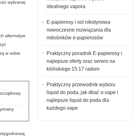
ność wybranej
idealnego vapora
E-papierosy i sol nikotynowa
nowoczesne rozwiązania dla
ch alternatyw
miłośników e-papierosów
szyć
Praktyczny poradnik E-papierosy i
zą w sobie
najlepsze oferty oraz serwis na
kilińskiego 15 17 radom
Praktyczny przewodnik wyboru
liquid do poda, jak dbać o vape i
początkowy
najlepsze liquid do poda dla
każdego vape
wymiany
lotygodniową