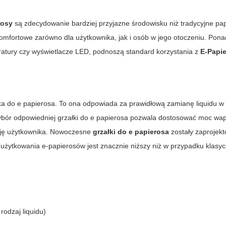
rosy
są zdecydowanie bardziej przyjazne środowisku niż tradycyjne pap
komfortowe zarówno dla użytkownika, jak i osób w jego otoczeniu. Pona
eratury czy wyświetlacze LED, podnoszą standard korzystania z
E-Papi
ka do e papierosa
. To ona odpowiada za prawidłową zamianę liquidu 
ybór odpowiedniej grzałki do e papierosa pozwala dostosować moc wa
kcję użytkownika. Nowoczesne
grzałki do e papierosa
zostały zaprojek
 użytkowania e-papierosów jest znacznie niższy niż w przypadku klasy
rodzaj liquidu)