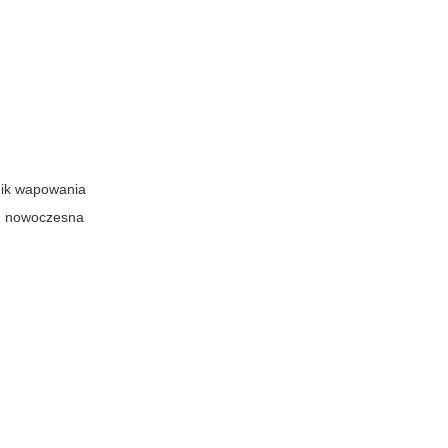
nik wapowania
h, nowoczesna