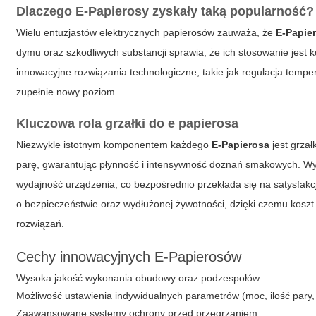
Dlaczego E-Papierosy zyskały taką popularność?
Wielu entuzjastów elektrycznych papierosów zauważa, że
E-Papie
dymu oraz szkodliwych substancji sprawia, że ich stosowanie jest 
innowacyjne rozwiązania technologiczne, takie jak regulacja temp
zupełnie nowy poziom.
Kluczowa rola grzałki do e papierosa
Niezwykle istotnym komponentem każdego
E-Papierosa
jest
grzał
parę, gwarantując płynność i intensywność doznań smakowych. W
wydajność urządzenia, co bezpośrednio przekłada się na satysfa
o bezpieczeństwie oraz wydłużonej żywotności, dzięki czemu koszt
rozwiązań.
Cechy innowacyjnych E-Papierosów
Wysoka jakość wykonania obudowy oraz podzespołów
Możliwość ustawienia indywidualnych parametrów (moc, ilość pary, 
Zaawansowane systemy ochrony przed przegrzaniem