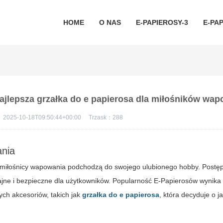
HOME
O NAS
E-PAPIEROSY-3
E-PAP
ajlepsza grzałka do e papierosa dla miłośników wa
：
2025-10-18T09:50:44+00:00
Trzask：
288
ania
i miłośnicy wapowania podchodzą do swojego ulubionego hobby. Postę
dajne i bezpieczne dla użytkowników. Popularność E-Papierosów wynika n
nych akcesoriów, takich jak
grzałka do e papierosa
, która decyduje o 