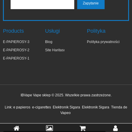
Products
Usługi
Polityka
E-PAPIEROSY-3
Blog
Polityka prywatności
E-PAPIEROSY-2
Site Haritası
E-PAPIEROSY-1
IBVape Vape sklep © 2025. Wszelkie prawa zastrzeżone.
✕
Kata***yna
Link:
e papieros
e-cigarettes
Elektronik Sigara
Elektronik Sigara
Tienda de
niedawno kupiony
Vapeo
1 godzinę temu