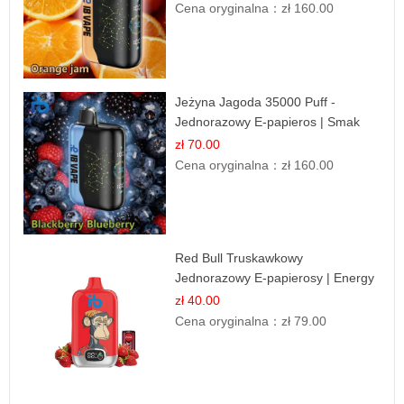
Cena oryginalna：
zł 160.00
Jeżyna Jagoda 35000 Puff -
Jednorazowy E-papieros | Smak
Leśnych Owoców
zł 70.00
Cena oryginalna：
zł 160.00
Red Bull Truskawkowy
Jednorazowy E-papierosy | Energy
Drink Smak
zł 40.00
Cena oryginalna：
zł 79.00