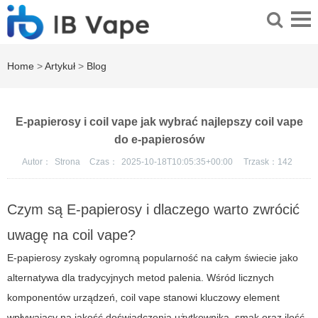
Home
>
Artykuł
>
Blog
E-papierosy i coil vape jak wybrać najlepszy coil vape
do e-papierosów
Autor：
Strona
Czas：
2025-10-18T10:05:35+00:00
Trzask：
142
Czym są E-papierosy i dlaczego warto zwrócić
uwagę na coil vape?
E-papierosy zyskały ogromną popularność na całym świecie jako
alternatywa dla tradycyjnych metod palenia. Wśród licznych
komponentów urządzeń, coil vape stanowi kluczowy element
wpływający na jakość doświadczenia użytkownika, smak oraz ilość