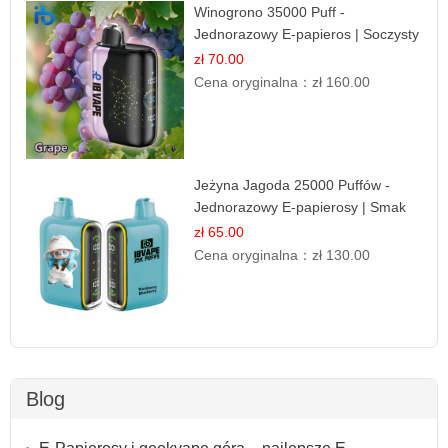
Winogrono 35000 Puff -
Jednorazowy E-papieros | Soczysty
Smak Winogron
zł 70.00
Cena oryginalna：
zł 160.00
Jeżyna Jagoda 25000 Puffów -
Jednorazowy E-papierosy | Smak
Leśnych Owoców
zł 65.00
Cena oryginalna：
zł 130.00
Blog