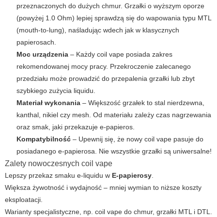
przeznaczonych do dużych chmur. Grzałki o wyższym oporze
(powyżej 1.0 Ohm) lepiej sprawdzą się do wapowania typu MTL
(mouth-to-lung), naśladując wdech jak w klasycznych
papierosach.
Moc urządzenia
– Każdy coil vape posiada zakres
rekomendowanej mocy pracy. Przekroczenie zalecanego
przedziału może prowadzić do przepalenia grzałki lub zbyt
szybkiego zużycia liquidu.
Materiał wykonania
– Większość grzałek to stal nierdzewna,
kanthal, nikiel czy mesh. Od materiału zależy czas nagrzewania
oraz smak, jaki przekazuje e-papieros.
Kompatybilność
– Upewnij się, że nowy coil vape pasuje do
posiadanego e-papierosa. Nie wszystkie grzałki są uniwersalne!
Zalety nowoczesnych coil vape
Lepszy przekaz smaku e-liquidu w
E-papierosy
.
Większa żywotność i wydajność – mniej wymian to niższe koszty
eksploatacji.
Warianty specjalistyczne, np. coil vape do chmur, grzałki MTL i DTL.