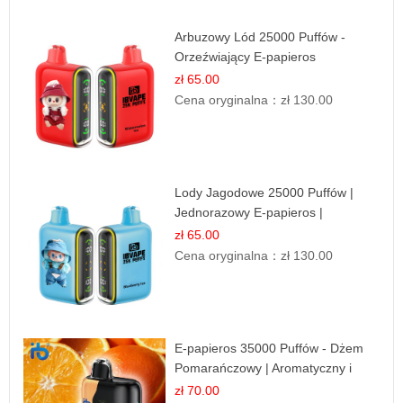
Arbuzowy Lód 25000 Puffów -
Orzeźwiający E-papieros
Jednorazowy
zł 65.00
Cena oryginalna：
zł 130.00
Lody Jagodowe 25000 Puffów |
Jednorazowy E-papieros |
Deserowy Smak
zł 65.00
Cena oryginalna：
zł 130.00
E-papieros 35000 Puffów - Dżem
Pomarańczowy | Aromatyczny i
Długotrwały
zł 70.00