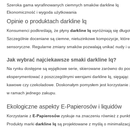
Szeroka gama wyrafinowanych ciemnych smaków darkline lq
Ekonomiczność i wygoda użytkowania
Opinie o produktach darkline lq
Konsumenci podkreślają, że płyny
darkline lq
wyróżniają się długo
Szczególnie doceniane są ciemne, nietuzinkowe kompozycje, które 
sensoryczne. Regularne zmiany smaków pozwalają unikać nudy i uc
Jak wybrać najciekawsze smaki darkline lq?
Na rynku dostępne są wyjątkowe serie, skierowane zarówno do po
eksperymentować z poszczególnymi wersjami darkline lq, sięgając 
kawowe czy czekoladowe. Doskonałym pomysłem jest korzystanie z
w ramach jednego zakupu.
Ekologiczne aspekty E-Papierosów i liquidów
Korzystanie z
E-Papierosów
zyskuje na znaczeniu również z punktu
Produkty marki
darkline lq
są projektowane z myślą o minimalizac