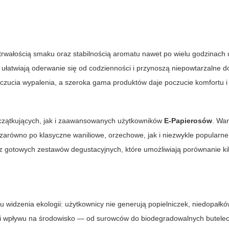
trwałością smaku oraz stabilnością aromatu nawet po wielu godzinach
ułatwiają oderwanie się od codzienności i przynoszą niepowtarzalne 
zucia wypalenia, a szeroka gama produktów daje poczucie komfortu i 
czątkujących, jak i zaawansowanych użytkowników
E-Papierosów
. War
zarówno po klasyczne waniliowe, orzechowe, jak i niezwykle popularne 
 gotowych zestawów degustacyjnych, które umożliwiają porównanie ki
 widzenia ekologii: użytkownicy nie generują popielniczek, niedopałkó
ji wpływu na środowisko — od surowców do biodegradowalnych butele