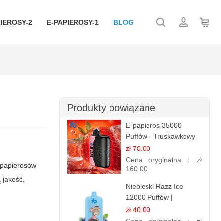
IEROSY-2
E-PAPIEROSY-1
BLOG
Produkty powiązane
E-papieros 35000
Puffów - Truskawkowy
Lód | Orzeźwiający
zł 70.00
Smak
Cena oryginalna：
zł
 papierosów
160.00
 jakość,
Niebieski Razz Ice
12000 Puffów |
Jednorazowy E-
zł 40.00
papieros | Jagodowy