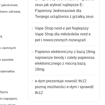
zeus jak wybrać najlepsze E-
y jakościowe,
Papierosy Jednorazowe dla
równo zdrowia,
Twojego urządzenia z grzałką zeus
Vape Shop nord e pet Najlepszy
Vape Shop dla miłośników nord e
ią
pet i nowoczesnych rozwiązań
ch ciemnych
Papieros elektroniczny z bazą 18mg
najnowsze trendy i zalety papierosa
o wysokie
elektronicznego z mocną bazą
18mg
ateriałów.
e-dym prezentuje nowość tfv12
poznaj możliwości e-dym i sprawdź
obyciu
tfv12
mi napojami,