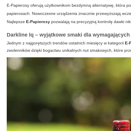
E-Papierosy oferują użytkownikom bezdymną alternatywę, która po
papierosach. Nowoczesne urządzenia znacznie przewyższają wcze
Najlepsze
E-Papierosy
pozwalają na precyzyjną kontrolę dawki nik
Darkline lq – wyjątkowe smaki dla wymagających
Jednym z najgorętszych trendów ostatnich miesięcy w kategorii
E-
zwolenników dzięki bogactwu unikalnych nut smakowych, które pr