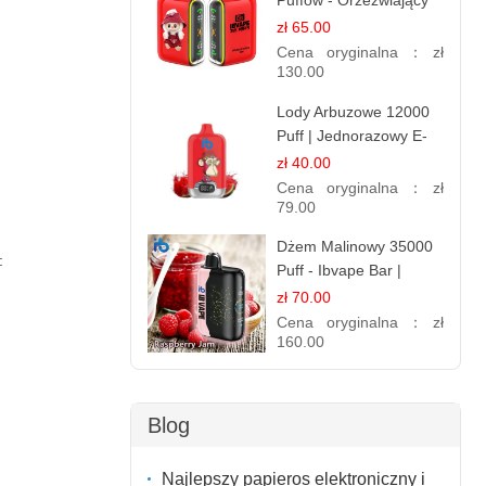
Puffów - Orzeźwiający
E-papieros
zł 65.00
Jednorazowy
Cena oryginalna：
zł
130.00
Lody Arbuzowe 12000
Puff | Jednorazowy E-
papieros | Deserowy
zł 40.00
Smak
Cena oryginalna：
zł
79.00
Dżem Malinowy 35000
:
Puff - Ibvape Bar |
Słodki E-papieros
zł 70.00
Jednorazowy
Cena oryginalna：
zł
160.00
Blog
Najlepszy papieros elektroniczny i