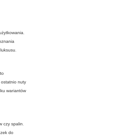
 użytkowania.
doznania
luksusu.
to
ostatnio nuty
lku wariantów
w czy spalin.
czek do