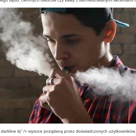
nego dębu, ciemnych owoców czy kawy z karmelizowanymi akcentami c
i darkline lq" /> wysoce pożądaną przez doświadczonych użytkowników