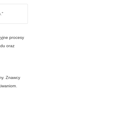
.”
yjne procesy
adu oraz
yny. Znawcy
kiwaniom.