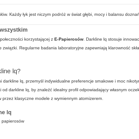
słów. Każdy łyk jest niczym podróż w świat głębi, mocy i balansu doznań
 wszystkim
połeczności korzystającej z
E-Papierosów
.
Darkline lq
stosuje innowac
ne związki. Regularne badania laboratoryjne zapewniają klarowność skł
line lq?
mi darkline lq, przemyśl indywidualne preferencje smakowe i moc nikot
ki od
darkline lq
, by znaleźć idealny profil odpowiadający własnym ocze
ów przez klasyczne modele z wymiennym atomizerem.
ne lq
h papierosów