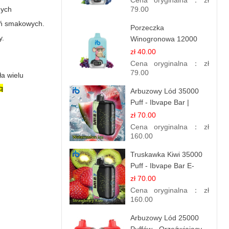
Cena oryginalna：
zł
nych
Chłód
79.00
ań smakowych.
Porzeczka
y.
Winogronowa 12000
Puffów | Jednorazowy
zł 40.00
E-papieros | Owocowy
Cena oryginalna：
zł
Miks
79.00
ła wielu
lq
Arbuzowy Lód 35000
Puff - Ibvape Bar |
Orzeźwiający E-
zł 70.00
papieros Jednorazowy
Cena oryginalna：
zł
160.00
Truskawka Kiwi 35000
Puff - Ibvape Bar E-
papierosy Jednorazowy
zł 70.00
Cena oryginalna：
zł
160.00
Arbuzowy Lód 25000