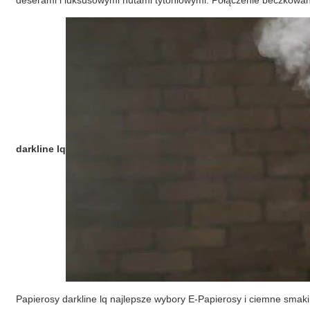
deserami i luksusowymi nutami tytoniowymi. Połączenie beczkowa
darkline lq
Papierosy darkline lq najlepsze wybory E-Papierosy i ciemne smak