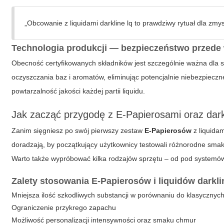
„Obcowanie z liquidami darkline lq to prawdziwy rytuał dla zmy
Technologia produkcji — bezpieczeństwo przede
Obecność certyfikowanych składników jest szczególnie ważna dla s
oczyszczania baz i aromatów, eliminując potencjalnie niebezpiecz
powtarzalność jakości każdej partii liquidu.
Jak zacząć przygodę z E-Papierosami oraz dark
Zanim sięgniesz po swój pierwszy zestaw
E-Papierosów
z liquida
doradzają, by początkujący użytkownicy testowali różnorodne sma
Warto także wypróbować kilka rodzajów sprzętu – od pod system
Zalety stosowania E-Papierosów i liquidów darkli
Mniejsza ilość szkodliwych substancji w porównaniu do klasycznyc
Ograniczenie przykrego zapachu
Możliwość personalizacji intensywności oraz smaku chmur