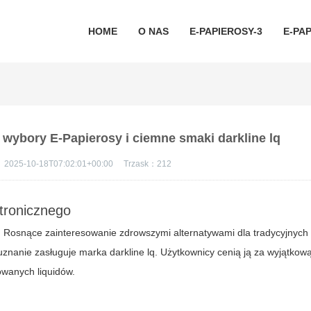
HOME
O NAS
E-PAPIEROSY-3
E-PAP
e wybory E-Papierosy i ciemne smaki darkline lq
：
2025-10-18T07:02:01+00:00
Trzask：
212
tronicznego
. Rosnące zainteresowanie zdrowszymi alternatywami dla tradycyjnych
uznanie zasługuje marka
darkline lq
. Użytkownicy cenią ją za wyjątkową
wanych liquidów.