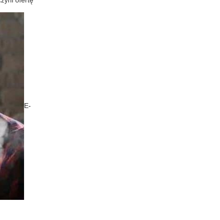
zyni ofertę
E-
.