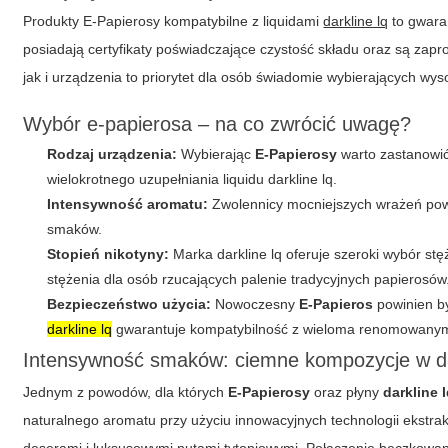
Produkty
E-Papierosy
kompatybilne z liquidami
darkline lq
to gwaran
posiadają certyfikaty poświadczające czystość składu oraz są za
jak i urządzenia to priorytet dla osób świadomie wybierających wys
Wybór e-papierosa – na co zwrócić uwagę?
Rodzaj urządzenia:
Wybierając
E-Papierosy
warto zastanowić
wielokrotnego uzupełniania liquidu darkline lq.
Intensywność aromatu:
Zwolennicy mocniejszych wrażeń powin
smaków.
Stopień nikotyny:
Marka darkline lq oferuje szeroki wybór st
stężenia dla osób rzucających palenie tradycyjnych papierosów
Bezpieczeństwo użycia:
Nowoczesny
E-Papieros
powinien by
darkline lq
gwarantuje kompatybilność z wieloma renomowanym
Intensywność smaków: ciemne kompozycje w da
Jednym z powodów, dla których
E-Papierosy
oraz płyny
darkline 
naturalnego aromatu przy użyciu innowacyjnych technologii ekstra