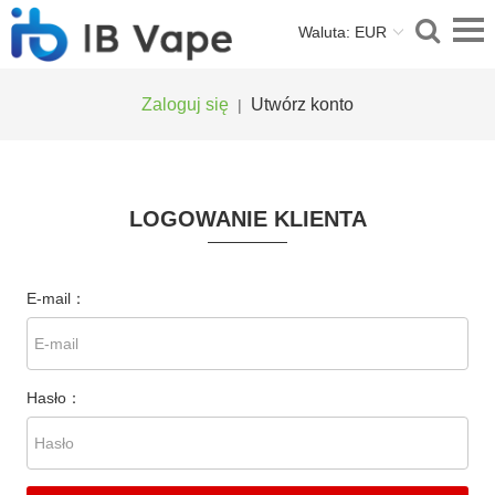
Waluta: EUR
Zaloguj się
Utwórz konto
|
LOGOWANIE KLIENTA
E-mail：
Hasło：