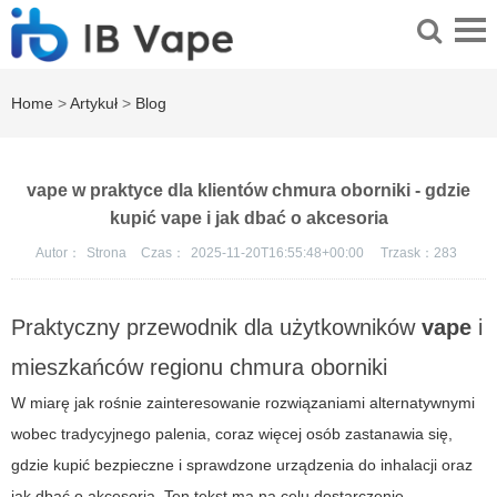
Home
>
Artykuł
>
Blog
vape w praktyce dla klientów chmura oborniki - gdzie
kupić vape i jak dbać o akcesoria
Autor：
Strona
Czas：
2025-11-20T16:55:48+00:00
Trzask：
283
Praktyczny przewodnik dla użytkowników
vape
i
mieszkańców regionu
chmura oborniki
W miarę jak rośnie zainteresowanie rozwiązaniami alternatywnymi
wobec tradycyjnego palenia, coraz więcej osób zastanawia się,
gdzie kupić bezpieczne i sprawdzone urządzenia do inhalacji oraz
jak dbać o akcesoria. Ten tekst ma na celu dostarczenie