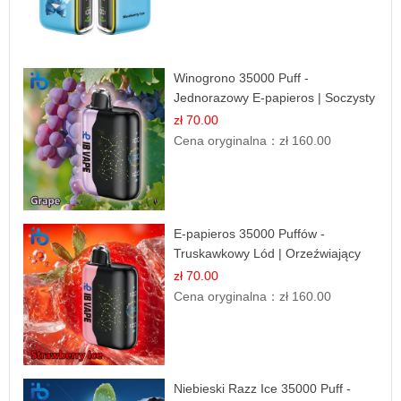
Winogrono 35000 Puff -
Jednorazowy E-papieros | Soczysty
Smak Winogron
zł 70.00
Cena oryginalna：
zł 160.00
E-papieros 35000 Puffów -
Truskawkowy Lód | Orzeźwiający
Smak
zł 70.00
Cena oryginalna：
zł 160.00
Niebieski Razz Ice 35000 Puff -