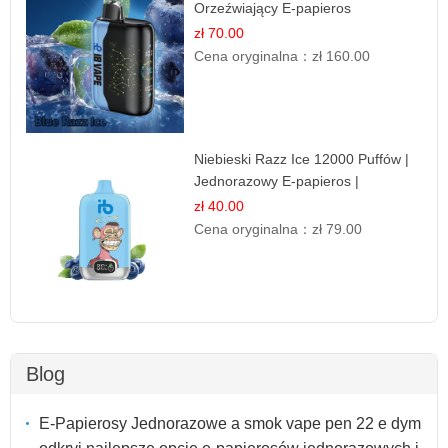
Orzeźwiający E-papieros
Jednorazowy | IBVAPE
zł 70.00
Cena oryginalna：
zł 160.00
Niebieski Razz Ice 12000 Puffów |
Jednorazowy E-papieros |
Jagodowy Chłód
zł 40.00
Cena oryginalna：
zł 79.00
Blog
E-Papierosy Jednorazowe a smok vape pen 22 e dym